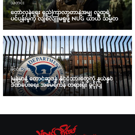
သတင်း
တော်လှန်ရေး ရှည်ကြာလာတာနဲ့အမျှ လူထုရဲ့
ပင်ပန်းမှုကို လျစ်လျူမရှုဖို့ NUG ယာယီ သမ္မတ
သတိပေး
နိုင်ငံတကာ
မြန်မာနဲ့ တောင်ဆူဒန် နိုင်ငံသားတွေကို နယ်နှင်
ဒဏ်ပေးရေး အမေရိကန် တရားရုံး ခွင့်ပြု