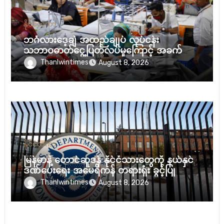
နိုင်ငံတကာ
ဘင်္ဂလားဒေ့ချ် အထည်ချုပ် လုပ်ငန်း
သဘာဝဓာတ်ငွေ့ပြတ်လပ်မှုကြောင့် အခက်ကြုံ
နေ
Thanlwintimes
August 8, 2026
နိုင်ငံတကာ
မြန်မာနဲ့ တောင်ဆူဒန် နိုင်ငံသားတွေကို နယ်နှင်
ဒဏ်ပေးရေး အမေရိကန် တရားရုံး ခွင့်ပြု
Thanlwintimes
August 8, 2026