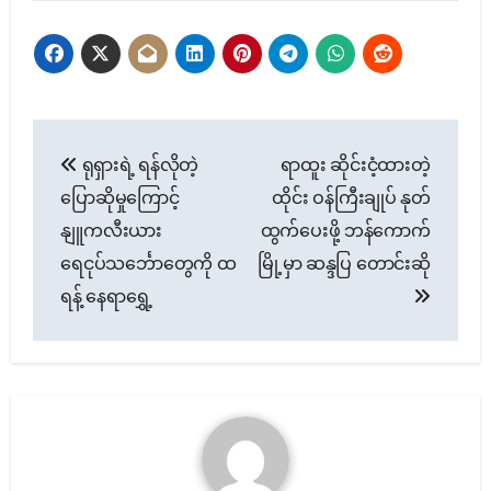
Post
ရုရှားရဲ့ ရန်လိုတဲ့
ရာထူး ဆိုင်းငံ့ထားတဲ့
navigation
ပြောဆိုမှုကြောင့်
ထိုင်း ဝန်ကြီးချုပ် နုတ်
နျူကလီးယား
ထွက်ပေးဖို့ ဘန်ကောက်
ရေငုပ်သင်္ဘောတွေကို ထ
မြို့မှာ ဆန္ဒပြ တောင်းဆို
ရန့် နေရာရွှေ့