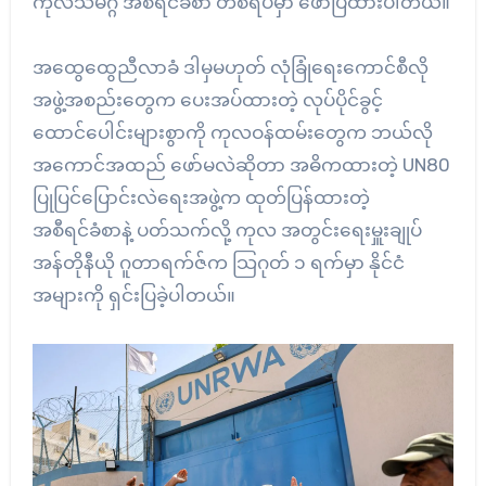
ကုလသမဂ္ဂ အစီရင်ခံစာ တစ်ရပ်မှာ ဖော်ပြထားပါတယ်။
အထွေထွေညီလာခံ ဒါမှမဟုတ် လုံခြုံရေးကောင်စီလို
အဖွဲ့အစည်းတွေက ပေးအပ်ထားတဲ့ လုပ်ပိုင်ခွင့်
ထောင်ပေါင်းများစွာကို ကုလဝန်ထမ်းတွေက ဘယ်လို
အကောင်အထည် ဖော်မလဲဆိုတာ အဓိကထားတဲ့ UN80
ပြုပြင်ပြောင်းလဲရေးအဖွဲ့က ထုတ်ပြန်ထားတဲ့
အစီရင်ခံစာနဲ့ ပတ်သက်လို့ ကုလ အတွင်းရေးမှူးချုပ်
အန်တိုနီယို ဂူတာရက်ဇ်က သြဂုတ် ၁ ရက်မှာ နိုင်ငံ
အများကို ရှင်းပြခဲ့ပါတယ်။