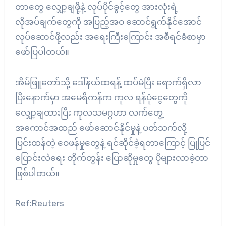
တာတွေ လျှော့ချဖို့နဲ့ လုပ်ပိုင်ခွင့်တွေ အားလုံးရဲ့
လိုအပ်ချက်တွေကို အပြည့်အဝ ဆောင်ရွက်နိုင်အောင်
လုပ်ဆောင်ဖို့လည်း အရေးကြီးကြောင်း အစီရင်ခံစာမှာ
ဖော်ပြပါတယ်။
အိမ်ဖြူတော်သို့ ဒေါ်နယ်ထရန့် ထပ်မံပြီး ရောက်ရှိလာ
ပြီးနောက်မှာ အမေရိကန်က ကုလ ရန်ပုံငွေတွေကို
လျှော့ချထားပြီး ကုလသမဂ္ဂဟာ လက်တွေ့
အကောင်အထည် ဖော်ဆောင်နိုင်မှုနဲ့ ပတ်သက်လို့
ပြင်းထန်တဲ့ ဝေဖန်မှုတွေနဲ့ ရင်ဆိုင်ခဲ့ရတာကြောင့် ပြုပြင်
ပြောင်းလဲရေး တိုက်တွန်း ပြောဆိုမှုတွေ ပိုများလာခဲ့တာ
ဖြစ်ပါတယ်။
Ref:Reuters