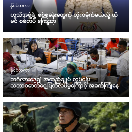
နိုင်ငံတကာ
ဟူသီအဖွဲ့ရဲ့ စစ်စခန်းတွေကို တိုက်ခိုက်မယ်လို့ ယီ
မင် စစ်တပ် ကြေညာ
နိုင်ငံတကာ
ဘင်္ဂလားဒေ့ချ် အထည်ချုပ် လုပ်ငန်း
သဘာဝဓာတ်ငွေ့ပြတ်လပ်မှုကြောင့် အခက်ကြုံနေ