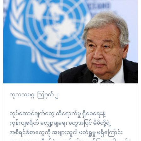
ကုလသမဂ္ဂ၊ သြဂုတ် ၂
လုပ်ဆောင်ချက်တွေ ထိရောက်မှု ရှိစေရေးနဲ့
ကုန်ကျစရိတ် လျှော့ချရေး တွေအပြင် မိမိတို့ရဲ့
အစီရင်ခံစာတွေကို အများသူငါ ဖတ်ရှုမှု မရှိကြောင်း