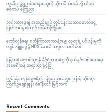
ဟူသီအဖွဲ့ရဲ့ စစ်စခန်းတွေကို တိုက်ခိုက်မယ်လို့ ယီမင်
စစ်တပ် ကြေညာ
ဘင်္ဂလားဒေ့ချ် အထည်ချုပ် လုပ်ငန်း သဘာဝဓာတ်ငွေ့
ပြတ်လပ်မှုကြောင့် အခက်ကြုံနေ
တော်လှန်ရေး ရှည်ကြာလာတာနဲ့အမျှ လူထုရဲ့ ပင်ပန်းမှုကို
လျစ်လျူမရှုဖို့ NUG ယာယီ သမ္မတ သတိပေး
မြန်မာနဲ့ တောင်ဆူဒန် နိုင်ငံသားတွေကို နယ်နှင်ဒဏ်ပေးရေး
အမေရိကန် တရားရုံး ခွင့်ပြု
လုပ်ငန်း ကုန်ကျစရိတ် မြင့်တက်လာမှုကြောင့် ထိုင်းမှာ
ကြက်ဥဈေးနှုန်း စံချိန်တင် မြင့်တက်
Recent Comments