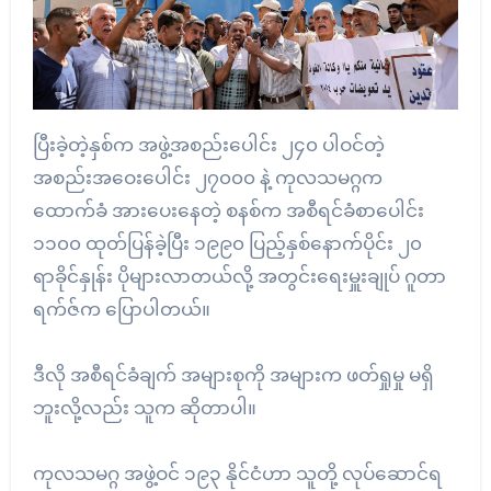
ပြီးခဲ့တဲ့နှစ်က အဖွဲ့အစည်းပေါင်း ၂၄၀ ပါဝင်တဲ့
အစည်းအဝေးပေါင်း ၂၇၀၀၀ နဲ့ ကုလသမဂ္ဂက
ထောက်ခံ အားပေးနေတဲ့ စနစ်က အစီရင်ခံစာပေါင်း
၁၁၀၀ ထုတ်ပြန်ခဲ့ပြီး ၁၉၉၀ ပြည့်နှစ်နောက်ပိုင်း ၂၀
ရာခိုင်နှုန်း ပိုများလာတယ်လို့ အတွင်းရေးမှူးချုပ် ဂူတာ
ရက်ဇ်က ပြောပါတယ်။
ဒီလို အစီရင်ခံချက် အများစုကို အများက ဖတ်ရှုမှု မရှိ
ဘူးလို့လည်း သူက ဆိုတာပါ။
ကုလသမဂ္ဂ အဖွဲ့ဝင် ၁၉၃ နိုင်ငံဟာ သူတို့ လုပ်ဆောင်ရ