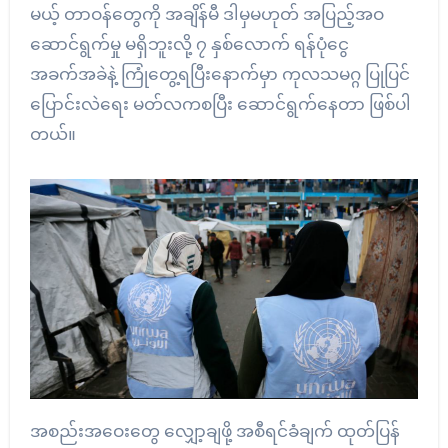
မယ့် တာဝန်တွေကို အချိန်မီ ဒါမှမဟုတ် အပြည့်အဝ
ဆောင်ရွက်မှု မရှိဘူးလို့ ၇ နှစ်လောက် ရန်ပုံငွေ
အခက်အခဲနဲ့ ကြုံတွေ့ရပြီးနောက်မှာ ကုလသမဂ္ဂ ပြုပြင်
ပြောင်းလဲရေး မတ်လကစပြီး ဆောင်ရွက်နေတာ ဖြစ်ပါ
တယ်။
အစည်းအဝေးတွေ လျှော့ချဖို့ အစီရင်ခံချက် ထုတ်ပြန်