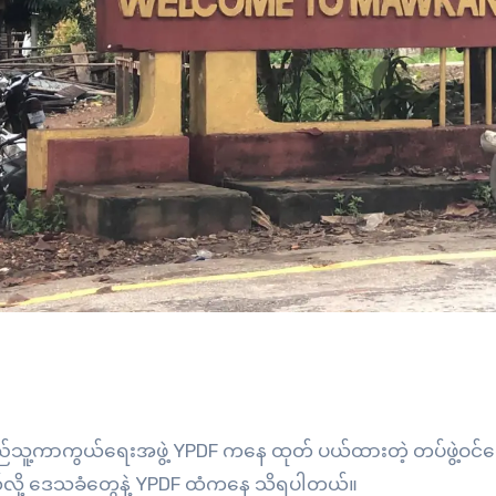
ြည်သူ့ကာကွယ်ရေးအဖွဲ့ YPDF ကနေ ထုတ် ပယ်ထားတဲ့ တပ်ဖွဲ့ဝင်
်လို့ ဒေသခံတွေနဲ့ YPDF ထံကနေ သိရပါတယ်။