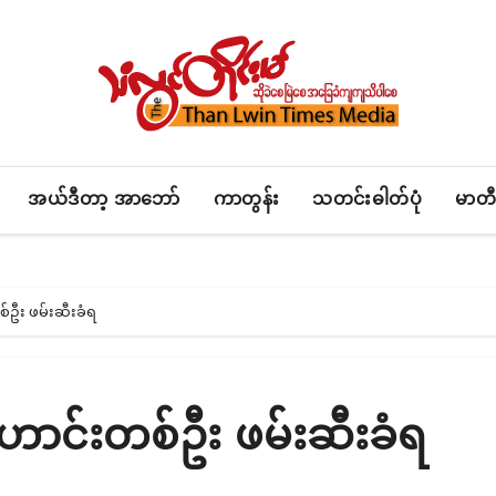
အယ်ဒီတာ့ အာဘော်
ကာတွန်း
သတင်းဓါတ်ပုံ
မာတီ
စ်ဦး ဖမ်းဆီးခံရ
ဟောင်းတစ်ဦး ဖမ်းဆီးခံရ