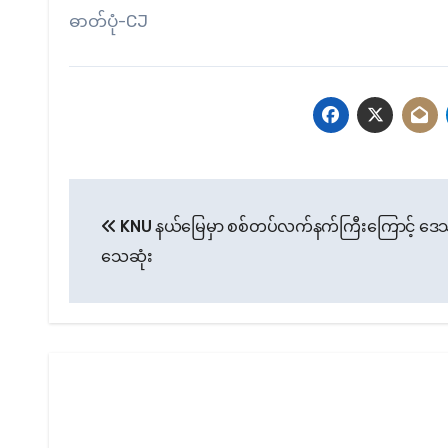
ဓာတ်ပုံ-CJ
Post
KNU နယ်မြေမှာ စစ်တပ်လက်နက်ကြီးကြောင့် ဒေ
navigation
သေဆုံး