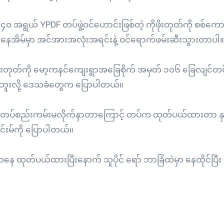
် ၄၀ အရွယ် YPDF တပ်ဖွဲ့ဝင်ဟောင်းဖြစ်တဲ့ ကိုဖိုးတုတ်ကို စစ်ကေ
 နေအိမ်မှာ အင်အားအလုံးအရင်းနဲ့ ဝင်ရောက်ဖမ်းဆီးသွားတာပါ။
ကိုဖိုးတုတ်ကို မော့ကနင်ကျေးရွာအခြေစိုက် အမှတ် ၁၀၆ ခြေလျင်တ
့်မရဘူးလို့ ဒေသခံတွေက ပြောပါတယ်။
ြီး တပ်စည်းကမ်းမလိုက်နာတာကြောင့် တပ်က ထုတ်ပယ်ထားတာ နှစ
ုင်းမ်ကို ပြောပါတယ်။
 ထုတ်ပယ်ထားပြီးနောက် သူပိုင် ရော် ဘာခြံထဲမှာ နေထိုင်ပြီ