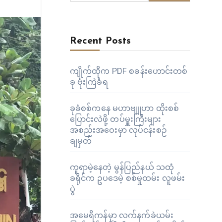
Recent Posts
ကျိုက်ထိုက PDF စခန်းဟောင်းတစ်
ခု ဗုံးကြဲခံရ
ခုခံစစ်ကနေ မဟာဗျူဟာ ထိုးစစ်
ပြောင်းလဲဖို့ တပ်မှူးကြီးများ
အစည်းအဝေးမှာ လုပ်ငန်းစဉ်
ချမှတ်
ကူရာမဲ့နေတဲ့ မွန်ပြည်နယ် သထုံ
ခရိုင်က ဥပဒေမဲ့ စစ်မှုထမ်း လူဖမ်း
ပွဲ
အမေရိကန်မှာ လက်နက်ခဲယမ်း