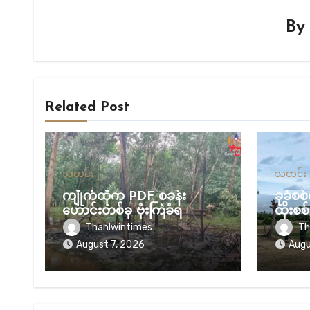
B
Related Post
သတင်း
သတင်း
ကျိုက်ထိုက PDF စခန်း
ခုခံစ
ဟောင်းတစ်ခု ဗုံးကြဲခံရ
ထိုးစစ်
များ 
Thanlwintimes
Th
လုပ်ငန
August 7, 2026
Augu