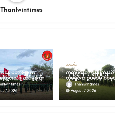
y
Thanlwintimes
သတင်း
စ်ကနေ မဟာဗျူဟာ
ကူရာမဲ့နေတဲ့ မွန်ပြည်နယ
ပြောင်းလဲဖို့ တပ်မှူးကြီး
ထုံခရိုင်က ဥပဒေမဲ့ စစ်မှု
အစည်းအဝေးမှာ
လူဖမ်းပွဲ
anlwintimes
Thanlwintimes
်းစဉ် ချမှတ်
st 7, 2026
August 7, 2026