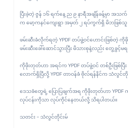
ပြီးခဲ့တဲ့ ဇွန် ၁၆ ရက်နေ့ ည ၉ နာရီအချိန်ခန့်မှာ အသက
က မော့ကနင်ကျေးရွာ အမှတ် ၂ ရပ်ကွက်ရှိ မိဘဖြစ်သူ
ဖမ်းဆီးခံလိုက်ရတဲ့ YPDF တပ်ဖွဲ့ဝင်ဟောင်းဖြစ်တဲ့ 
ဖမ်းဆီးခေါ်ဆောင်သွားပြီး မိသားစုနဲ့လည်း တွေ့ခွင
ကိုဖိုးတုတ်ဟာ အရင်က YPDF တပ်ဖွဲ့ဝင် တစ်ဦးဖြစ်ပ
လောက်ရှိပြီလို့ YPDF တာဝန်ခံ ဗိုလ်ရန်နိင်က သံလွင်တိ
ဒေသခံတွေရဲ့ ပြောပြချက်အရ ကိုဖိုးတုတ်ဟာ YPDF ကနေ
လုပ်ငန်းကိုသာ လုပ်ကိုင်နေတယ်လို့ သိရပါတယ်။
သတင်း – သံလွင်တိုင်းမ်