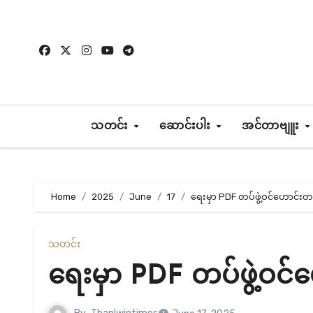
Skip
to
content
သတင်း
ဆောင်းပါး
အင်တာဗျူး
Home
2025
June
17
ရေးမှာ PDF တပ်ဖွဲ့ဝင်ဟောင်းတ
သတင်း
ရေးမှာ PDF တပ်ဖွဲ့ဝင်