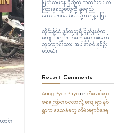
ပြတ်လပ်နေပြီဆိုတဲ့ သတင်းပေါက်
ကြားစေသူတွေကို နှစ်ရှည်
ထောင်ဒဏ်ချမယ်လို့ ထရန့် ပြော
ထိုင်းနိုင်ငံ နွန်ထဘူရီပြည်နယ်က
ကျောင်းတွင်းပစ်ခတ်မှုမှာ ပစ်ခတ်
သူကျောင်းသား အပါအဝင် နှစ်ဦး
သေဆုံး
Recent Comments
Aung Pyae Phyo
on
ဘီးလင်းမှာ
စစ်ကြောင်းဝင်လာလို့ ကျေးရွာ နှစ်
ရွာက ဒေသခံတွေ တိမ်းရှောင်နေရ
ဟောင်း