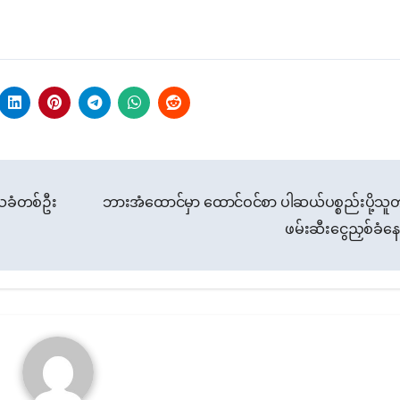
သခံတစ်ဦး
ဘားအံထောင်မှာ ထောင်ဝင်စာ ပါဆယ်ပစ္စည်းပို့သူတခ
ဖမ်းဆီးငွေညှစ်ခံန