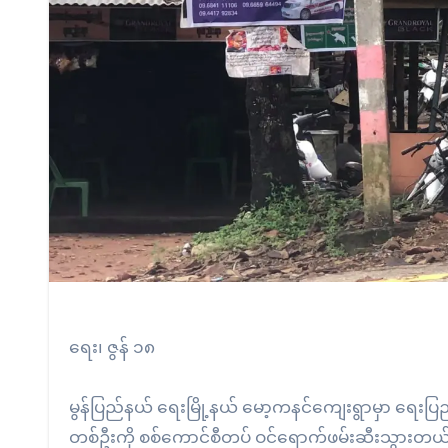
ရေး၊ ဇွန် ၁၈
မွန်ပြည်နယ် ရေးမြို့နယ် မော့ကနင်ကျေးရွာမှာ ရေးပ
တစ်ဦးကို စစ်ကောင်စီတပ် ဝင်ရောက်ဖမ်းဆီးသွားတယ