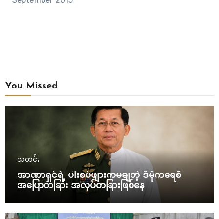
September 2015
You Missed
သတင်း
အာဏာရှင်ရဲ့ ပါးစပ်ဖျားကမချတဲ့ ဒီမိုကရေစီ
အပြောတခြား အလုပ်တခြားဖြစ်နေ