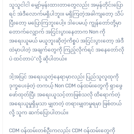
သူသူငါငါ မျှော်မှန်းထားတာတွေလည်း အမှန်တိုင်းပြော
ရင် အဲဒီလောက်မရှိပါဘူး။ မရှိကြတဲ့အခါကျတော့ သိပ်
ပြီးတော့ မပြောကြဘူးပေါ့။ ဒါပေမယ့် ကျွန်တော်တို့မှာ
တောက်လျှောက် အငြင်းပွားနေတာက Non ကို
အရေးယူမယ် မယူဘူးဆိုတဲ့ကိစ္စပဲ အငြင်းပွားတော့ အဲဒီ
ထဲမှာပါတဲ့ အချက်တွေကို ကြည့်လိုက်ရင် အနေတော်လို
ပဲ ထင်တာပဲ”လို့ ဆိုပါတယ်။
ဒါ့အပြင် အရေးယူတဲ့နေရာမှာလည်း ပြည်သူလူထုကို
ဒုက္ခပေးခဲ့တဲ့ တကယ့် Non CDM ဝန်ထမ်းတွေကို ရှာဖွေ
ဖော်ထုတ်ပြီး အရေးယူသင့်တာဖြစ်သလို ထိရောက်တဲ့
အရေးယူမှုရှိမှသာ မျှတတဲ့ တရားမျှတမှုရမှာ ဖြစ်တယ်
လို့ သူက ဆက်ပြောပါတယ်။
CDM ဝန်ထမ်းတစ်ဦးကလည်း CDM ဝန်ထမ်းတွေကို