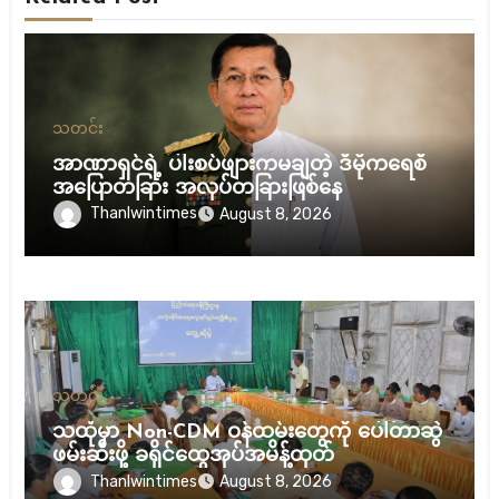
သတင်း
အာဏာရှင်ရဲ့ ပါးစပ်ဖျားကမချတဲ့ ဒီမိုကရေစီ
အပြောတခြား အလုပ်တခြားဖြစ်နေ
Thanlwintimes
August 8, 2026
သတင်း
သထုံမှာ Non-CDM ဝန်ထမ်းတွေကို ပေါ်တာဆွဲ
ဖမ်းဆီးဖို့ ခရိုင်ထွေအုပ်အမိန့်ထုတ်
Thanlwintimes
August 8, 2026