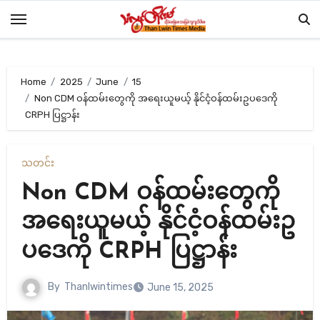
Skip
to
content
Home
2025
June
15
Non CDM ဝန်ထမ်းတွေကို အရေးယူမယ့် နိုင်ငံ့ဝန်ထမ်းဥပ‌ဒေကို
CRPH ပြဋ္ဌာန်း
သတင်း
Non CDM ဝန်ထမ်းတွေကို
အရေးယူမယ့် နိုင်ငံ့ဝန်ထမ်းဥ
ပ‌ဒေကို CRPH ပြဋ္ဌာန်း
By
Thanlwintimes
June 15, 2025