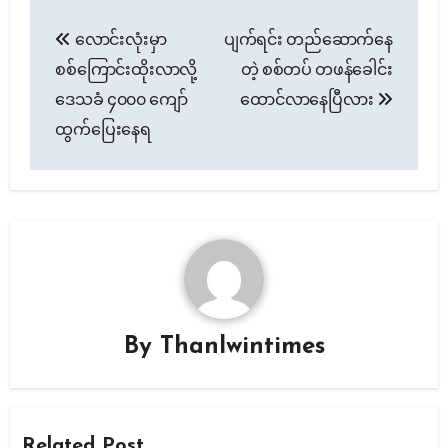
Post
လောင်းလုံးမှာ
ပျက်ရင်း တည်ဆောက်နေ
navigation
စစ်ကြောင်းထိုးလာလို့
တဲ့ စစ်တပ် တဖန်ခေါင်း
ဒေသခံ ၄၀၀၀ ကျော်
ထောင်လာနေပြီလား
ထွက်ပြေးနေရ
By
Thanlwintimes
Related Post