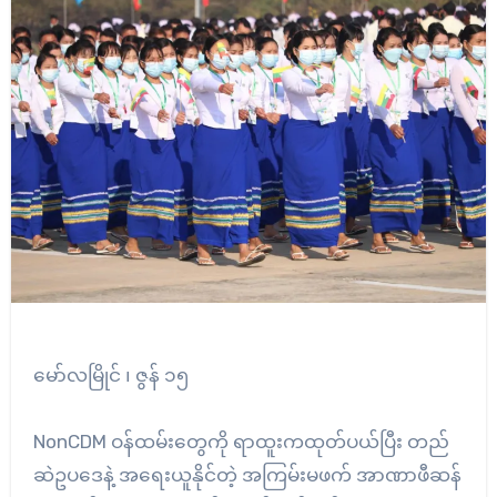
မော်လမြိုင် ၊ ဇွန် ၁၅
NonCDM ဝန်ထမ်းတွေကို ရာထူးကထုတ်ပယ်ပြီး တည်
ဆဲဥပ‌ဒေနဲ့ အရေးယူနိုင်တဲ့ အကြမ်းမဖက် အာဏာဖီဆန်