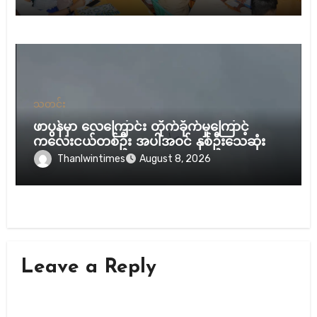
သတင်း
ဖာပွန်မှာ လေကြောင်း တိုက်ခိုက်မှုကြောင့်
ကလေးငယ်တစ်ဦး အပါအဝင် နှစ်ဦးသေဆုံး
Thanlwintimes
August 8, 2026
Leave a Reply