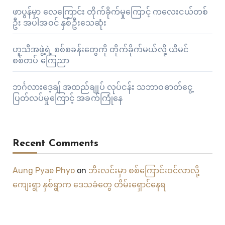
ဖာပွန်မှာ လေကြောင်း တိုက်ခိုက်မှုကြောင့် ကလေးငယ်တစ်
ဦး အပါအဝင် နှစ်ဦးသေဆုံး
ဟူသီအဖွဲ့ရဲ့ စစ်စခန်းတွေကို တိုက်ခိုက်မယ်လို့ ယီမင်
စစ်တပ် ကြေညာ
ဘင်္ဂလားဒေ့ချ် အထည်ချုပ် လုပ်ငန်း သဘာဝဓာတ်ငွေ့
ပြတ်လပ်မှုကြောင့် အခက်ကြုံနေ
Recent Comments
Aung Pyae Phyo
on
ဘီးလင်းမှာ စစ်ကြောင်းဝင်လာလို့
ကျေးရွာ နှစ်ရွာက ဒေသခံတွေ တိမ်းရှောင်နေရ