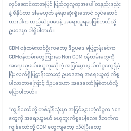
လုပ်ဆောင်တာအပြင် ပြည်သူလူထုအပေါ် တနည်းနည်း
နဲ့ ဖိနှိပ်တာ ဒါမှမဟုတ် နစ်နာဆုံးရှုံးအောင် လုပ်ဆောင်
ထားပါက တည်ဆဲဥပဒေနဲ့ အရေးယူရမှာဖြစ်တယ်လို့
ဥပ‌ဒေမှာ ပါရှိပါတယ်။
CDM ဝန်ထမ်းတစ်ဦးကတော့ ဒီဥပဒေ မပြဋ္ဌာန်းခင်က
CDMဝန်ထမ်းတွေကြားမှာ Non CDM ဝန်ထမ်းတွေကို
အရေးယူမယ်မယူဘူးဆိုတဲ့ အငြင်းပွားဖွယ်ကိစ္စတွေရှိခဲ့
ပြီး လက်ရှိပြဋ္ဌာန်းထားတဲ့ ဥပ‌ဒေအရ အရေးယူတဲ့ ကိစ္စ
ပါလာတာကြောင့် ဒီဥပဒေဟာ အနေတော်ဖြစ်တယ်လို့
ပြောပါတယ်။
“ကျွန်တော်တို့ တစ်ချိန်လုံးမှာ အငြင်းပွားတဲ့ကိစ္စက Non
တွေကို အရေးယူမယ် မယူဘူးကိစ္စပေါ့လေ။ ဒီဘက်က
ကျွန်တော်တို့ CDM တွေကျတော့ သိပ်ပြီးတော့