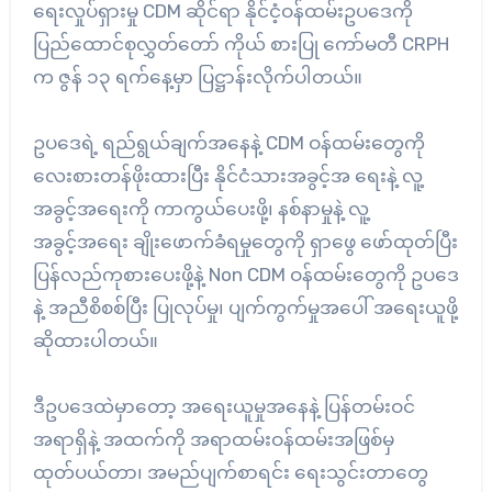
ရေးလှုပ်ရှားမှု CDM ဆိုင်ရာ နိုင်ငံ့ဝန်ထမ်းဥပ‌ဒေကို
ပြည်ထောင်စုလွှတ်တော် ကိုယ် စားပြု ကော်မတီ CRPH
က ဇွန် ၁၃ ရက်နေ့မှာ ပြဋ္ဌာန်းလိုက်ပါတယ်။
ဥပဒေရဲ့ ရည်ရွယ်ချက်အနေနဲ့ CDM ဝန်ထမ်းတွေကို
လေးစားတန်ဖိုးထားပြီး နိုင်ငံသားအခွင့်အ ရေးနဲ့ လူ့
အခွင့်အရေးကို ကာကွယ်ပေးဖို့၊ နစ်နာမှုနဲ့ လူ့
အခွင့်အရေး ချိုးဖောက်ခံရမှုတွေကို ရှာဖွေ ဖော်ထုတ်ပြီး
ပြန်လည်ကုစားပေးဖို့နဲ့ Non CDM ဝန်ထမ်းတွေကို ဥပဒေ
နဲ့ အညီစိစစ်ပြီး ပြုလုပ်မှု၊ ပျက်ကွက်မှုအပေါ် အရေးယူဖို့
ဆိုထားပါတယ်။
ဒီဥပ‌ဒေထဲမှာတော့ အရေးယူမှုအနေနဲ့ ပြန်တမ်းဝင်
အရာရှိနဲ့ အထက်ကို အရာထမ်းဝန်ထမ်းအဖြစ်မှ
ထုတ်ပယ်တာ၊ အမည်ပျက်စာရင်း ရေးသွင်းတာတွေ