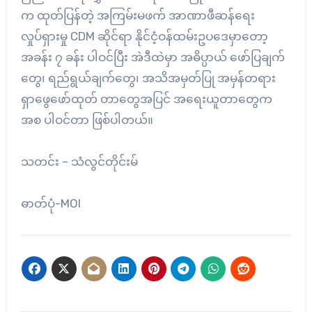
က ထုတ်ပြန်တဲ့ အကြမ်းမဖက် အာဏာဖီဆန်ရေး
လှုပ်ရှားမှု CDM ဆိုင်ရာ နိုင်ငံ့ဝန်ထမ်းဥပ‌ဒေမှာတော့
အခန်း ၇ ခန်း ပါဝင်ပြီး အဲဒီထဲမှာ အဓိပ္ပာယ် ဖော်ပြချက်
တွေ၊ ရည်ရွယ်ချက်တွေ၊ အသိအမှတ်ပြု အမှန်တရား
ရှာဖွေဖော်ထုတ် တာတွေအပြင် အရေးယူတာတွေက
အစ ပါဝင်တာ ဖြစ်ပါတယ်။
သတင်း – သံလွင်တိုင်းမ်
ဓာတ်ပုံ-MOI