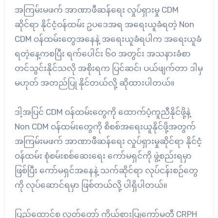
အကြမ်းမဖက် အာဏာဖီဆန်ရေး လှုပ်ရှားမှု CDM
ဆိုင်ရာ နိုင်ငံ့ဝန်ထမ်း ဥပ‌ဒေအရ အရေးယူခံရတဲ့ Non
CDM ဝန်ထမ်းတွေအနေနဲ့ အရေးယူခံရပါက အရေးယူခံ
ရတဲ့နေ့ကစပြီး ရက်ပေါင်း ၆၀ အတွင်း အသနားခံစာ
တင်သွင်းနိုင်သလို အစိုးရက ပြင်ဆင်၊ ပယ်ဖျက်တာ ဒါမှ
မဟုတ် အတည်ပြု နိုင်တယ်လို့ ဆိုထားပါတယ်။
ဒါ့အပြင် CDM ဝန်ထမ်းတွေကို ထောက်ပံ့ကူညီနိုင်ဖို့နဲ့
Non CDM ဝန်ထမ်းတွေကို စိစစ်အရေးယူနိုင်ဖို့အတွက်
အကြမ်းမဖက် အာဏာဖီဆန်ရေး လှုပ်ရှားမှုဆိုင်ရာ နိုင်ငံ့
ဝန်ထမ်း စုံစမ်းစစ်ဆေးရေး ကော်မရှင်ကို ဖွဲ့စည်းရမှာ
ဖြစ်ပြီး ကော်မရှင်အနေနဲ့ သက်ဆိုင်ရာ လုပ်ငန်းစဉ်တွေ
ကို လုပ်ဆောင်ရမှာ ဖြစ်တယ်လို့ ပါရှိပါတယ်။
ပြည်ထောင်စု လွှတ်တော် ကိုယ်စားပြုကော်မတီ CRPH