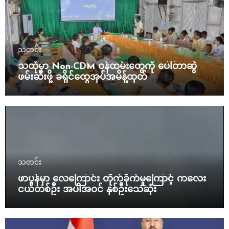
သတင်း
သထုံမှာ Non-CDM ဝန်ထမ်းတွေကို ပေါ်တာဆွဲ
ဖမ်းဆီးဖို့ ခရိုင်ထွေအုပ်အမိန့်ထုတ်
သတင်း
ဖာပွန်မှာ လေကြောင်း တိုက်ခိုက်မှုကြောင့် ကလေး
ငယ်တစ်ဦး အပါအဝင် နှစ်ဦးသေဆုံး