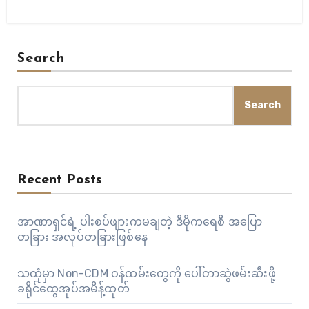
Search
Search
Recent Posts
အာဏာရှင်ရဲ့ ပါးစပ်ဖျားကမချတဲ့ ဒီမိုကရေစီ အပြော
တခြား အလုပ်တခြားဖြစ်နေ
သထုံမှာ Non-CDM ဝန်ထမ်းတွေကို ပေါ်တာဆွဲဖမ်းဆီးဖို့
ခရိုင်ထွေအုပ်အမိန့်ထုတ်