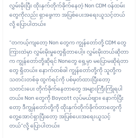
လွှမ်းမိုးပြီး ထိုးနှက်တိုက်ခိုက်နေတဲ့ Non CDM ဝန်ထမ်း
တွေကိုလည်း ရှာဖွေကာ အပြစ်ပေးအ‌ရေးယူသင့်တယ်
လို့ ပြောပါတယ်။
“တကယ့်ကျတော့ Non တွေက ကျွန်တော်တို့ CDM တွေ
ကြားထဲမှာ လွှမ်းမိုးမှုတွေရှိတာပေါ့။ လွှမ်းမိုးတယ်ဆိုတာ
က ကျွန်တော်တို့ဆိုရင် Nonတွေ ရှေ့မှာ မပြောမဆိုရဲတာ
တွေ ရှိတယ်။ နောက်တစ်ခါ ကျွန်တော်တို့ကို သူတို့က
သတင်းတစ်ခု ထွက်ရင်ကို ပစ်မှတ်ထားပြီးတော့
သတင်းပေး တိုက်ခိုက်နေတာတွေ အများကြီးကြုံရပါ
တယ်။ Non တွေကို Boycott လုပ်မယ်ဗျာ။ နောက်ပြီး
တော့ ဒီကျွန်တော်တို့ကို ထိုးနှက်တိုက်ခိုက်တာတွေကို
တွေ့အောင်ရှာပြီးတော့ အပြစ်ပေးအရေးယူသင့်
တယ်”လို့ ပြောပါတယ်။