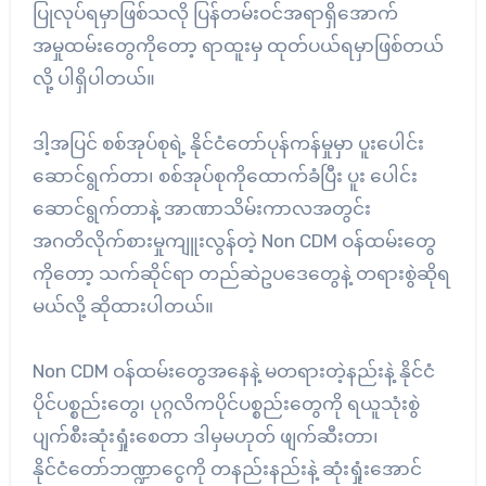
ပြုလုပ်ရမှာဖြစ်သလို ပြန်တမ်းဝင်အရာရှိအောက်
အမှုထမ်းတွေကိုတော့ ရာထူးမှ ထုတ်ပယ်ရမှာဖြစ်တယ်
လို့ ပါရှိပါတယ်။
ဒါ့အပြင် စစ်အုပ်စုရဲ့ နိုင်ငံတော်ပုန်ကန်မှုမှာ ပူးပေါင်း
ဆောင်ရွက်တာ၊ စစ်အုပ်စုကိုထောက်ခံပြီး ပူး ပေါင်း
ဆောင်ရွက်တာနဲ့ အာဏာသိမ်းကာလအတွင်း
အဂတိလိုက်စားမှုကျူးလွန်တဲ့ Non CDM ဝန်ထမ်းတွေ
ကိုတော့ သက်ဆိုင်ရာ တည်ဆဲဥပဒေတွေနဲ့ တရားစွဲဆိုရ
မယ်လို့ ဆိုထားပါတယ်။
Non CDM ဝန်ထမ်းတွေအနေနဲ့ မတရားတဲ့နည်းနဲ့ နိုင်ငံ
ပိုင်ပစ္စည်းတွေ၊ ပုဂ္ဂလိကပိုင်ပစ္စည်းတွေကို ရယူသုံးစွဲ
ပျက်စီးဆုံးရှုံးစေတာ ဒါမှမဟုတ် ဖျက်ဆီးတာ၊
နိုင်ငံတော်ဘဏ္ဍာငွေကို တနည်းနည်းနဲ့ ဆုံးရှုံးအောင်