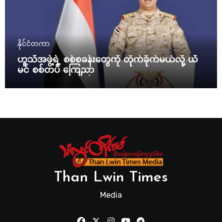
နိုင်ငံတကာ
ဟူသီအဖွဲ့ရဲ့ စစ်စခန်းတွေကို တိုက်ခိုက်မယ်လို့ ယီ
မင် စစ်တပ် ကြေညာ
Than Lwin Times
Media