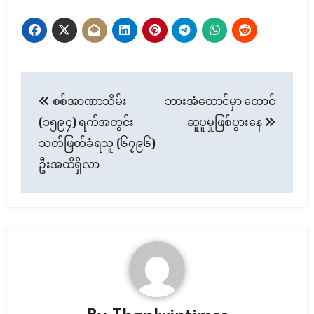
Post
စစ်အာဏာသိမ်း
ဘားအံထောင်မှာ ထောင်
navigation
(၁၅၉၄) ရက်အတွင်း
ဆူပူမှုဖြစ်ပွားနေ
သတ်ဖြတ်ခံရသူ (၆၇၉၆)
ဦးအထိရှိလာ