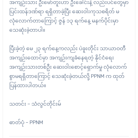
အကျဉ်းသား ဦးမော်တူးဟာ ဦးခေါင်းနဲ့ လည်းပင်တွေမှာ
ပြင်းထန်ဒဏ်ရာ ရရှိတာခဲ့ပြီး ဆေးဝါးကုသစရိတ် မ
လုံလောက်တာကြောင့် ဇွန် ၁၃ ရက်နေ့ မနက်ပိုင်းမှာ
သေဆုံးခဲ့တာပါ။
ပြီးခဲ့တဲ့ မေ ၂၃ ရက်နေ့ကလည်း ပဲခူးတိုင်း သာယာဝတီ
အကျဉ်းထောင်မှာ အကျဉ်းကျခံနေရတဲ့ နိုင်ငံရေး
အကျဉ်းသားတစ်ဦး ဆေးဝါးစောင့်ရှောက်မှု လုံလောက်
စွာမရရှိတာကြောင့် သေဆုံးခဲ့တယ်လို့ PPNM က ထုတ်
ပြန်ထားပါတယ်။
သတင်း – သံလွင်တိုင်းမ်
ဓာတ်ပုံ – PPNM