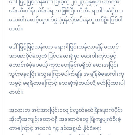
ဒေါ်မြင့်မြင့်သန်းဟာ ပြီးခဲ့တဲ့ ၂၀၂၃ ခုနှစ်မှာ မတရား
ဖမ်းဆီးထိန်းသိမ်းခံရတာဖြစ်ပြီး တီဘီရောဂါအခံရှိကာ
ဆေးဝါးစောင့်ရှောက်မှု ပုံမှန်လိုအပ်နေသူတစ်ဦး ဖြစ်ပါ
တယ်။
ဒေါ်မြင့်မြင့်သန်းဟာ ရောဂါပြင်းထန်လာချိန် ထောင်
အာဏာပိုင်တွေထံ ပြင်ပဆေးရုံမှာ ဆေးဝါးကုသခွင့်
တောင်းခံခဲ့ပေမယ့် ကုသပေးခြင်းမရှိဘဲ ဆေးအပြင်း
သွင်းနေရပြီး သွေးကြောပေါက်ချိန် အ ချိန်မီဆေးဝါးကု
သခွင့် မရရှိတာကြောင့် သေဆုံးခဲ့တယ်လို့ ဖော်ပြထားပါ
တယ်။
အလားတူ အင်အားပြင်းငလျင်လှုတ်ခတ်ပြီးနောက်ပိုင်း
အိုးဘိုအကျဉ်းထောင်ရှိ အဆောင်တွေ ပြိုကျပျက်စီးခဲ့
တာကြောင့် အသက် ၅၄ နှစ်အရွယ် နိုင်ငံရေး