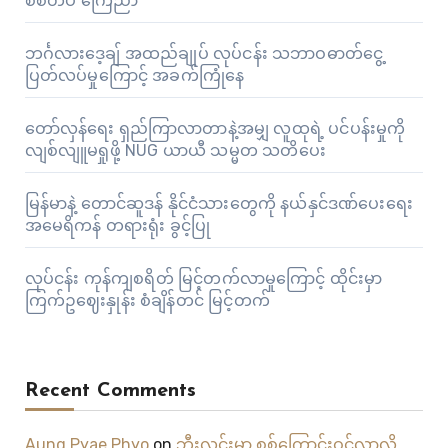
စစ်တပ် ကြေညာ
ဘင်္ဂလားဒေ့ချ် အထည်ချုပ် လုပ်ငန်း သဘာဝဓာတ်ငွေ့
ပြတ်လပ်မှုကြောင့် အခက်ကြုံနေ
တော်လှန်ရေး ရှည်ကြာလာတာနဲ့အမျှ လူထုရဲ့ ပင်ပန်းမှုကို
လျစ်လျူမရှုဖို့ NUG ယာယီ သမ္မတ သတိပေး
မြန်မာနဲ့ တောင်ဆူဒန် နိုင်ငံသားတွေကို နယ်နှင်ဒဏ်ပေးရေး
အမေရိကန် တရားရုံး ခွင့်ပြု
လုပ်ငန်း ကုန်ကျစရိတ် မြင့်တက်လာမှုကြောင့် ထိုင်းမှာ
ကြက်ဥဈေးနှုန်း စံချိန်တင် မြင့်တက်
Recent Comments
Aung Pyae Phyo
on
ဘီးလင်းမှာ စစ်ကြောင်းဝင်လာလို့