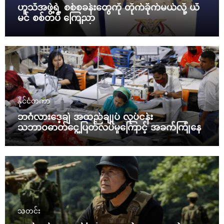
ဟူသီအဖွဲ့ရဲ့ စစ်စခန်းတွေကို တိုက်ခိုက်မယ်လို့ ယီ
မင် စစ်တပ် ကြေညာ
နိုင်ငံတကာ
ဘင်္ဂလားဒေ့ချ် အထည်ချုပ် လုပ်ငန်း
သဘာဝဓာတ်ငွေ့ပြတ်လပ်မှုကြောင့် အခက်ကြုံနေ
သတင်း