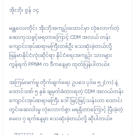
အိုးဘို၊ ဇွန် ၁၄
မန္တလေးတိုင်း အိုးဘိုအကျဉ်းထောင်မှာ လုံလောက်တဲ့
ဆေးကုသခွင့်မရတာကြောင့် CDM အလယ် တန်း
ကျောင်းအုပ်ဆရာမကြီးတစ်ဦး သေဆုံးခဲ့တယ်လို့
မြန်မာနိုင်ငံလုံးဆိုင်ရာ နိုင်ငံရေးအကျဉ်း သားများ
ကွန်ရက် PPNM က ဒီကနေ့မှာ ထုတ်ပြန်ပါတယ်။
အကြမ်းဖက်မှု တိုက်ဖျက်ရေး ဥပဒေ ပုဒ်မ ၅၂(က) နဲ့
ထောင်ဒဏ် ၅ နှစ် ချမှတ်ခံထားရတဲ့ CDM အလယ်တန်း
ကျောင်းအုပ်ဆရာမကြီး ဒေါ်မြင့်မြင့်သန်းဟာ ထောင်း
တွင်းဆေးဝါးမှု လုံလောက်စွာ မရရှိတာကြောင့် ပြီးခဲ့တဲ့
မေလ ၇ ရက်နေ့မှာ သေဆုံးခဲ့တယ်လို့ ဆိုပါတယ်။