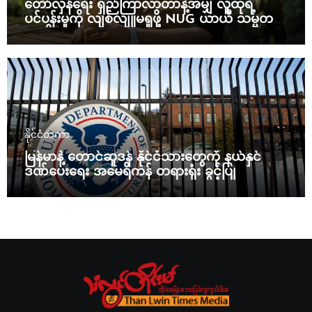
တော်လှန်ရေး ရှည်ကြာလာတာနဲ့အမျှ လူထုရဲ့
ပင်ပန်းမှုကို လျစ်လျူမရှုဖို့ NUG ယာယီ သမ္မတ
သတိပေး
နိုင်ငံတကာ
မြန်မာနဲ့ တောင်ဆူဒန် နိုင်ငံသားတွေကို နယ်နှင်
ဒဏ်ပေးရေး အမေရိကန် တရားရုံး ခွင့်ပြု