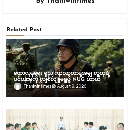
By
Thanlwintimes
Related Post
သတင်း
တော်လှန်ရေး ရှည်ကြာလာတာနဲ့အမျှ လူထုရဲ့
ပင်ပန်းမှုကို လျစ်လျူမရှုဖို့ NUG ယာယီ
သမ္မတ သတိပေး
Thanlwintimes
August 8, 2026