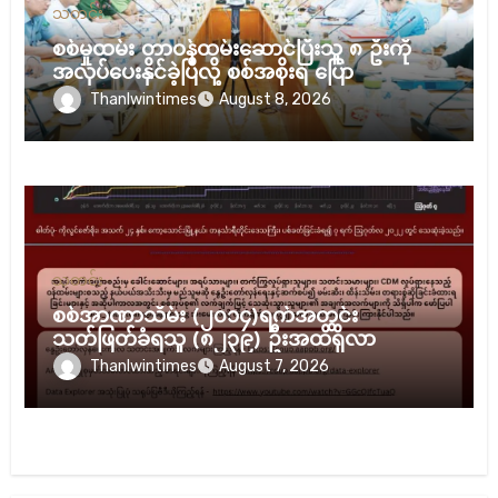
သတင်း
စစ်မှုထမ်း တာဝန်ထမ်းဆောင်ပြီးသူ ၈ ဦးကို
အလုပ်ပေးနိုင်ခဲ့ပြီလို့ စစ်အစိုးရ ပြော
Thanlwintimes
August 8, 2026
သတင်း
စစ်အာဏာသိမ်း (၂၀၁၄)ရက်အတွင်း
သတ်ဖြတ်ခံရသူ (၈၂၃၉) ဦးအထိရှိလာ
Thanlwintimes
August 7, 2026