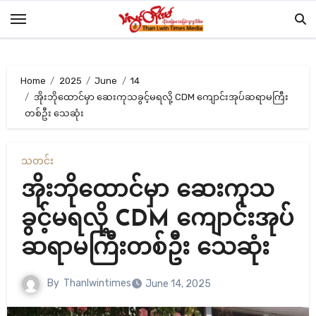
Skip
to
content
Home
2025
June
14
အိုးဘိုထောင်မှာ ဆေးကုသခွင့်မရလို့ CDM ကျောင်းအုပ်ဆရာမကြီး
တစ်ဦး သေဆုံး
သတင်း
အိုးဘိုထောင်မှာ ဆေးကုသ
ခွင့်မရလို့ CDM ကျောင်းအုပ်
ဆရာမကြီးတစ်ဦး သေဆုံး
By
Thanlwintimes
June 14, 2025