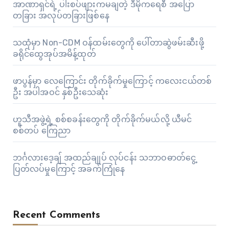
အာဏာရှင်ရဲ့ ပါးစပ်ဖျားကမချတဲ့ ဒီမိုကရေစီ အပြော
တခြား အလုပ်တခြားဖြစ်နေ
သထုံမှာ Non-CDM ဝန်ထမ်းတွေကို ပေါ်တာဆွဲဖမ်းဆီးဖို့
ခရိုင်ထွေအုပ်အမိန့်ထုတ်
ဖာပွန်မှာ လေကြောင်း တိုက်ခိုက်မှုကြောင့် ကလေးငယ်တစ်
ဦး အပါအဝင် နှစ်ဦးသေဆုံး
ဟူသီအဖွဲ့ရဲ့ စစ်စခန်းတွေကို တိုက်ခိုက်မယ်လို့ ယီမင်
စစ်တပ် ကြေညာ
ဘင်္ဂလားဒေ့ချ် အထည်ချုပ် လုပ်ငန်း သဘာဝဓာတ်ငွေ့
ပြတ်လပ်မှုကြောင့် အခက်ကြုံနေ
Recent Comments