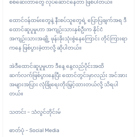
စစ်ဆေးတာတွေ လုပ်ဆောင်နေတာ ဖြစ်ပါတယ်။
ထောင်ဝန်ထမ်းတွေနဲ့ နီးစပ်သူတွေရဲ့ ပြောပြချက်အရ ဒီ
ထောင်ဆူပူမှုဟာ အကျဉ်းသားနှစ်ဦးက နိုင်ငံ
အကျဉ်းသားအချို့ ဖုန်းခိုးသုံးစွဲနေကြောင်း တိုင်ကြားရာ
ကနေ ဖြစ်ပွားခဲ့တာလို့ ဆိုပါတယ်။
အဲဒီထောင်ဆူပူမှုဟာ ဒီနေ့ နေ့လည်ပိုင်းအထိ
ဆက်လက်ဖြစ်ပွားနေပြီး ထောင်တွင်းမှာလည်း အင်အား
အများအပြား လုံခြုံရေးတိုးမြှင့်ထားတယ်လို့ သိရပါ
တယ်။
သတင်း – သံလွင်တိုင်းမ်
ဓာတ်ပုံ – Social Media