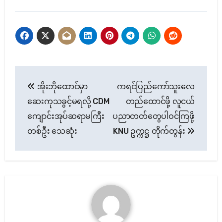
Post
အိုးဘိုထောင်မှာ
ကရင်ပြည်ကော်သူးလေ
navigation
ဆေးကုသခွင့်မရလို့ CDM
တည်ထောင်ဖို့ လူငယ်
ကျောင်းအုပ်ဆရာမကြီး
ပညာတတ်တွေပါဝင်ကြဖို့
တစ်ဦး သေဆုံး
KNU ဥက္ကဋ္ဌ တိုက်တွန်း