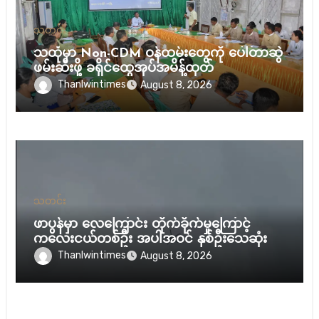
သတင်း
သထုံမှာ Non-CDM ဝန်ထမ်းတွေကို ပေါ်တာဆွဲ
ဖမ်းဆီးဖို့ ခရိုင်ထွေအုပ်အမိန့်ထုတ်
Thanlwintimes
August 8, 2026
သတင်း
ဖာပွန်မှာ လေကြောင်း တိုက်ခိုက်မှုကြောင့်
ကလေးငယ်တစ်ဦး အပါအဝင် နှစ်ဦးသေဆုံး
Thanlwintimes
August 8, 2026