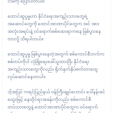
င်းမ်ကို ပြောပါတယ်။
ထောင်ဆူပူမှုဟာ နိုင်ငံရေးအကျဉ်းသားတွေရဲ့
အဆောင်တွေကို ထောင်အာဏာပိုင်တွေက အင် အား
အလုံးအရင်းနဲ့ ဝင်ရောက်စစ်ဆေးရာကနေ ဖြစ်ပွားနေ
တာလို့ သိရပါတယ်။
ထောင်ဆူပူမှု ဖြစ်ပွားနေတဲ့အတွက် စစ်ကောင်စီဘက်က
စစ်တပ်ကိုပါ လုံခြုံရေးခေါ်ယူထားပြီး နိုင်ငံရေး
အကျဉ်းသားတွေကိုလည်း ရိုက်နှက်နှိပ်စက်တာတွေ
လုပ်ဆောင်နေတာပါ။
ဒါ့အပြင် ကရင်ပြည်နယ် ဝန်ကြီးချုပ်ဟောင်း ဒေါ်နန်းခင်
ထွေးမြင့် နေထိုင်ရာအခန်းကိုလည်း စစ်ကောင်စီ
တပ်သားတွေနဲ့ ထောင်အာဏာပိုင်တွေက ဝင်ရောက်