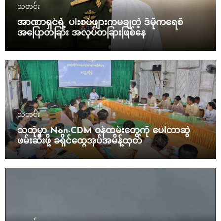
သတင်း
အာဏာရှင်ရဲ့ ပါးစပ်ဖျားကမချတဲ့ ဒီမိုကရေစီ
အပြောတခြား အလုပ်တခြားဖြစ်နေ
သတင်း
သထုံမှာ Non-CDM ဝန်ထမ်းတွေကို ပေါ်တာဆွဲ
ဖမ်းဆီးဖို့ ခရိုင်ထွေအုပ်အမိန့်ထုတ်