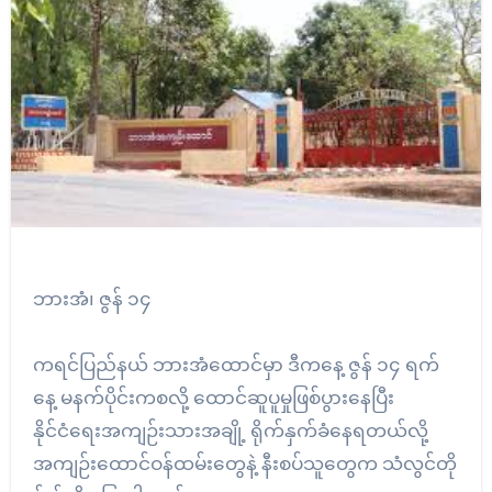
ဘားအံ၊ ဇွန် ၁၄
ကရင်ပြည်နယ် ဘားအံထောင်မှာ ဒီကနေ့ ဇွန် ၁၄ ရက်
နေ့ မနက်ပိုင်းကစလို့ ထောင်ဆူပူမှုဖြစ်ပွားနေပြီး
နိုင်ငံရေးအကျဉ်းသားအချို့ ရိုက်နှက်ခံနေရတယ်လို့
အကျဉ်းထောင်ဝန်ထမ်းတွေနဲ့ နီးစပ်သူတွေက သံလွင်တို