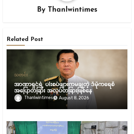
By
Thanlwintimes
Related Post
သတင်း
အာဏာရှင်ရဲ့ ပါးစပ်ဖျားကမချတဲ့ ဒီမိုကရေစီ
အပြောတခြား အလုပ်တခြားဖြစ်နေ
Thanlwintimes
August 8, 2026