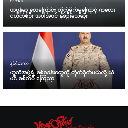
သတင်း
ဖာပွန်မှာ လေကြောင်း တိုက်ခိုက်မှုကြောင့် ကလေး
ငယ်တစ်ဦး အပါအဝင် နှစ်ဦးသေဆုံး
နိုင်ငံတကာ
ဟူသီအဖွဲ့ရဲ့ စစ်စခန်းတွေကို တိုက်ခိုက်မယ်လို့ ယီ
မင် စစ်တပ် ကြေညာ