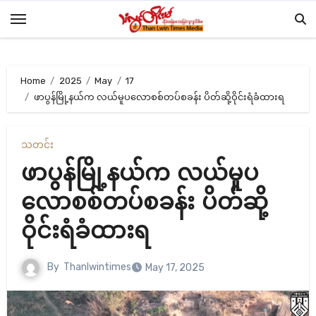
Skip
to
content
Home
2025
May
17
ဖာပွန်မြို့နယ်က လယ်မူပလောစစ်တပ်စခန်း ပိတ်ဆို့ဝိုင်းရံခံထားရ
သတင်း
ဖာပွန်မြို့နယ်က လယ်မူပ
လောစစ်တပ်စခန်း ပိတ်ဆို့
ဝိုင်းရံခံထားရ
By
Thanlwintimes
May 17, 2025