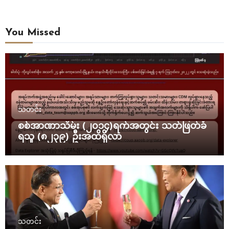
You Missed
သတင်း
စစ်အာဏာသိမ်း (၂၀၁၄)ရက်အတွင်း သတ်ဖြတ်ခံ
ရသူ (၈၂၃၉) ဦးအထိရှိလာ
သတင်း