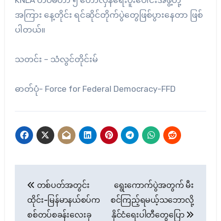
အကြား နေ့တိုင်း ရင်ဆိုင်တိုက်ပွဲတွေဖြစ်ပွားနေတာ ဖြစ်
ပါတယ်။
သတင်း – သံလွင်တိုင်းမ်
ဓာတ်ပုံ- Force for Federal Democracy-FFD
Post
တစ်ပတ်အတွင်း
ရွေးကောက်ပွဲအတွက် မီး
navigation
ထိုင်း-မြန်မာနယ်စပ်က
စင်ကြည့်ရမယ့်သဘောလို့
စစ်တပ်စခန်းလေးခု
နိုင်ငံရေးပါတီတွေပြော