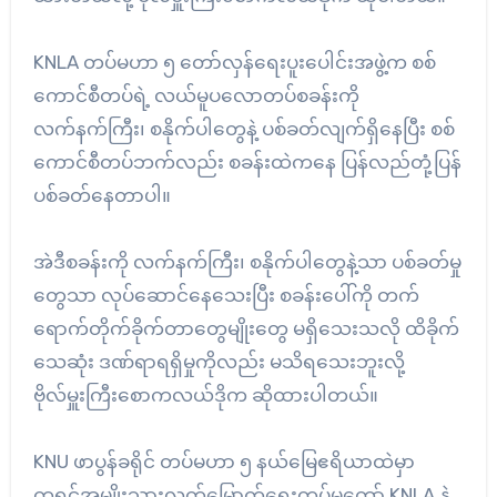
KNLA တပ်မဟာ ၅ တော်လှန်ရေးပူးပေါင်းအဖွဲ့က စစ်
ကောင်စီတပ်ရဲ့ လယ်မူပလောတပ်စခန်းကို
လက်နက်ကြီး၊ စနိုက်ပါတွေနဲ့ ပစ်ခတ်လျက်ရှိနေပြီး စစ်
ကောင်စီတပ်ဘက်လည်း စခန်းထဲကနေ ပြန်လည်တုံ့ပြန်
ပစ်ခတ်နေတာပါ။
အဲဒီစခန်းကို လက်နက်ကြီး၊ စနိုက်ပါတွေနဲ့သာ ပစ်ခတ်မှု
တွေသာ လုပ်ဆောင်နေသေးပြီး စခန်းပေါ်ကို တက်
ရောက်တိုက်ခိုက်တာတွေမျိုးတွေ မရှိသေးသလို ထိခိုက်
သေဆုံး ဒဏ်ရာရရှိမှုကိုလည်း မသိရသေးဘူးလို့
ဗိုလ်မှူးကြီးစောကလယ်ဒိုက ဆိုထားပါတယ်။
KNU ဖာပွန်ခရိုင် တပ်မဟာ ၅ နယ်မြေဧရိယာထဲမှာ
ကရင်အမျိုးသားလွတ်မြောက်ရေးတပ်မတော် KNLA နဲ့