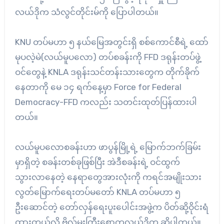
လယ်ဒိုက သံလွင်တိုင်းမ်ကို ပြောပါတယ်။
KNU တပ်မဟာ ၅ နယ်မြေအတွင်းရှိ စစ်ကောင်စီရဲ့ ထော်
မုပလဲ့မဲ(လယ်မူပလော) တပ်စခန်းကို FFD ဒရုန်းတပ်ဖွဲ့
ဝင်တွေနဲ့ KNLA ဒရုန်းသင်တန်းသားတွေက တိုက်ခိုက်
နေတာကို မေ ၁၄ ရက်နေ့မှာ Force for Federal
Democracy-FFD ကလည်း သတင်းထုတ်ပြန်ထားပါ
တယ်။
လယ်မူပလောစခန်းဟာ ဖာပွန်မြို့ရဲ့ မြောက်ဘက်ခြမ်း
မှာရှိတဲ့ စခန်းတစ်ခုဖြစ်ပြီး အဲဒီစခန်းရဲ့ ဝင်ထွက်
သွားလာနေတဲ့ နေရာတွေအားလုံးကို ကရင်အမျိုးသား
လွတ်မြောက်ရေးတပ်မတော် KNLA တပ်မဟာ ၅
ဦးဆောင်တဲ့ တော်လှန်ရေးပူးပေါင်းအဖွဲ့က ပိတ်ဆို့ဝိုင်းရံ
ထားတယ်လို့ ဗိုလ်မှူးကြီးစောကလယ်ဒိုက ဆိုပါတယ်။