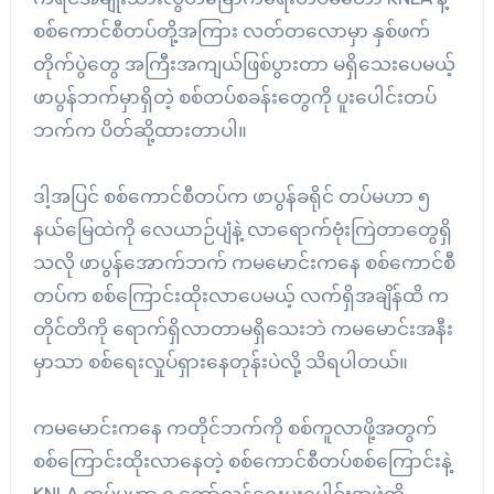
စစ်ကောင်စီတပ်တို့အကြား လတ်တလောမှာ နှစ်ဖက်
တိုက်ပွဲတွေ အကြီးအကျယ်ဖြစ်ပွားတာ မရှိသေးပေမယ့်
ဖာပွန်ဘက်မှာရှိတဲ့ စစ်တပ်စခန်းတွေကို ပူးပေါင်းတပ်
ဘက်က ပိတ်ဆို့ထားတာပါ။
ဒါ့အပြင် စစ်ကောင်စီတပ်က ဖာပွန်ခရိုင် တပ်မဟာ ၅
နယ်မြေထဲကို လေယာဉ်ပျံနဲ့ လာရောက်ဗုံးကြဲတာတွေရှိ
သလို ဖာပွန်အောက်ဘက် ကမမောင်းကနေ စစ်ကောင်စီ
တပ်က စစ်ကြောင်းထိုးလာပေမယ့် လက်ရှိအချိန်ထိ က
တိုင်တိကို ရောက်ရှိလာတာမရှိသေးဘဲ ကမမောင်းအနီး
မှာသာ စစ်ရေးလှုပ်ရှားနေတုန်းပဲလို့ သိရပါတယ်။
ကမမောင်းကနေ ကတိုင်ဘက်ကို စစ်ကူလာဖို့အတွက်
စစ်ကြောင်းထိုးလာနေတဲ့ စစ်ကောင်စီတပ်စစ်ကြောင်းနဲ့
KNLA တပ်မဟာ ၅ တော်လှန်ရေးပူးပေါင်းအဖွဲ့တို့