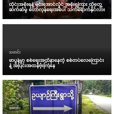
ထိုင်းအစိုးရနဲ့ မင်းအောင်လှိုင် အစိုးရကြား ထိတွေ့
ဆက်ဆံမှု တော်လှန်ရေးအပေါ် သက်ရောက်နိုင်လား
သတင်း
ဖာပွန်မှာ စစ်ရေးအထိနာနေတဲ့ စစ်တပ်လေကြောင်း
နဲ့ အပြင်းအထန်ဗုံးကြဲနေ
သတင်း