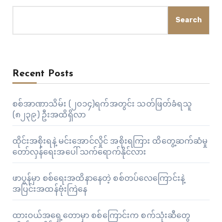
Search
Recent Posts
စစ်အာဏာသိမ်း (၂၀၁၄)ရက်အတွင်း သတ်ဖြတ်ခံရသူ
(၈၂၃၉) ဦးအထိရှိလာ
ထိုင်းအစိုးရနဲ့ မင်းအောင်လှိုင် အစိုးရကြား ထိတွေ့ဆက်ဆံမှု
တော်လှန်ရေးအပေါ် သက်ရောက်နိုင်လား
ဖာပွန်မှာ စစ်ရေးအထိနာနေတဲ့ စစ်တပ်လေကြောင်းနဲ့
အပြင်းအထန်ဗုံးကြဲနေ
ထားဝယ်အရှေ့တောမှာ စစ်ကြောင်းက စက်သုံးဆီတွေ