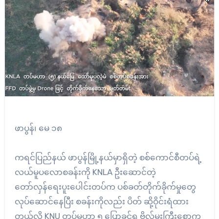
ဖာပွန်၊ မေ ၁၈
ကရင်ပြည်နယ် ဖာပွန်မြို့နယ်မှာရှိတဲ့ စစ်ကောင်စီတပ်ရဲ့
လယ်မူပလောစခန်းကို KNLA ဦးဆောင်တဲ့
တော်လှန်ရေးပူးပေါင်းတပ်က ပစ်ခတ်တိုက်ခိုက်မှုတွေ
လုပ်ဆောင်နေပြီး စခန်းကိုလည်း ပိတ် ဆို့ဝိုင်းရံထား
တယ်လို့ KNU တပ်မဟာ ၅ ပြောခွင့်ရ ဗိုလ်မှူးကြီးစောက