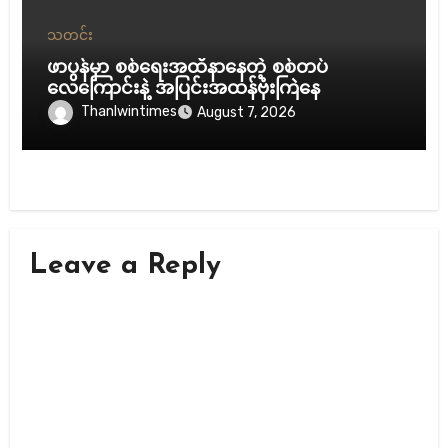
သတင်း
ဖာပွန်မှာ စစ်ရေးအထိနာနေတဲ့ စစ်တပ်
လေကြောင်းနဲ့ အပြင်းအထန်ဗုံးကြဲနေ
Thanlwintimes
August 7, 2026
Leave a Reply