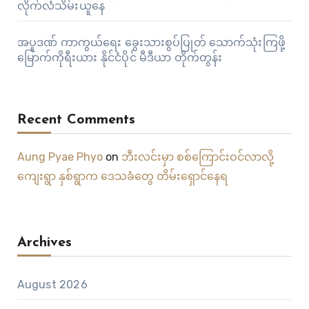
လိုက်လံသိမ်းယူနေ
အပူဒဏ် ကာကွယ်ရေး ခွေးသားစွပ်ပြုတ် သောက်သုံးကြဖို့
မြောက်ကိုရီးယား နိုင်ငံပိုင် မီဒီယာ တိုက်တွန်း
Recent Comments
Aung Pyae Phyo
on
ဘီးလင်းမှာ စစ်ကြောင်းဝင်လာလို့
ကျေးရွာ နှစ်ရွာက ဒေသခံတွေ တိမ်းရှောင်နေရ
Archives
August 2026