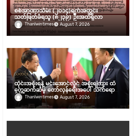
သတင်း
စစ်အာဏာသိမ်း (၂၀၁၄)ရက်အတွင်း
သတ်ဖြတ်ခံရသူ (၈၂၃၉) ဦးအထိရှိလာ
Thanlwintimes
August 7, 2026
သတင်း
ထိုင်းအစိုးရနဲ့ မင်းအောင်လှိုင် အစိုးရကြား ထိ
တွေ့ဆက်ဆံမှု တော်လှန်ရေးအပေါ် သက်ရောက်
နိုင်လား
Thanlwintimes
August 7, 2026