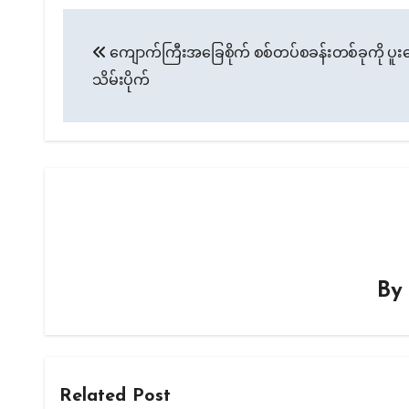
Post
ကျောက်ကြီးအခြေစိုက် စစ်တပ်စခန်းတစ်ခုကို ပူးပေ
navigation
သိမ်းပိုက်
B
Related Post