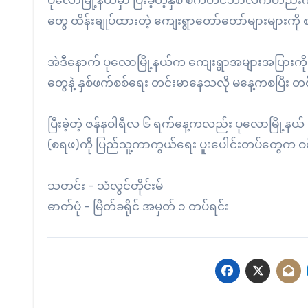
ပုလောမြို့နယ်မှာ ပြီးခဲ့တဲ့နှစ် စက်တင်ဘာလကတည
တွေ ထိန်းချုပ်ထားတဲ့ ကျေးရွာတော်တော်များများကို စစ
အဲဒီနောက် ပုလောမြို့နယ်က ကျေးရွာအများအပြားကို
တွေနဲ့ နှစ်ဖက်စစ်ရေး တင်းမာနေသလို မနေ့ကစပြီး တစ်က
ပြီးခဲ့တဲ့ ဇန်နဝါရီလ ၆ ရက်နေ့ကလည်း ပုလောမြို့နယ် အ
(စရဖ)ကို ပြည်သူ့ကာကွယ်ရေး ပူးပေါင်းတပ်တွေက ဝင်ရော
သတင်း – သံလွင်တိုင်းမ်
ဓာတ်ပုံ – မြိတ်ခရိုင် အမှတ် ၁ တပ်ရင်း