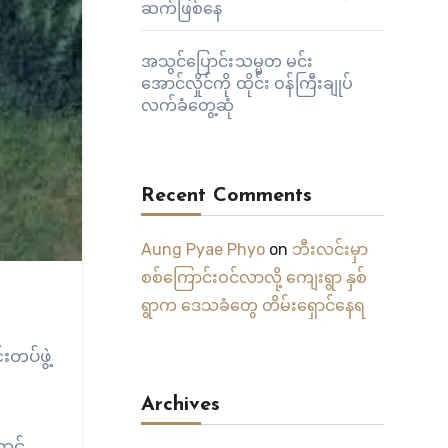
ဆက်ဖြစ်နေ
အသွင်ပြောင်းသမ္မတ မင်း
အောင်လှိုင်ကို ထိုင်း ဝန်ကြီးချုပ်
လက်ခံတွေ့ဆုံ
Recent Comments
Aung Pyae Phyo
on
ဘီးလင်းမှာ
စစ်ကြောင်းဝင်လာလို့ ကျေးရွာ နှစ်
ရွာက ဒေသခံတွေ တိမ်းရှောင်နေရ
တပ်ဖွဲ့
Archives
စတင်