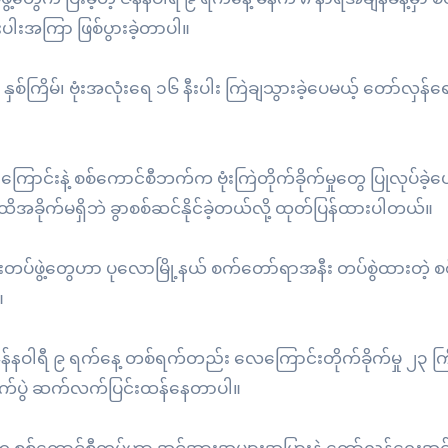
ီနီးပါးအကြာ ဖြစ်ပွားခဲ့တာပါ။
ြိမ်၊ ဗုံးအလုံးရေ ၁၆ နီးပါး ကြဲချသွားခဲ့ပေမယ့် တော်လှန်ရေး
ောင်းနဲ့ စစ်ကောင်စီဘက်က ဗုံးကြဲတိုက်ခိုက်မှုတွေ ပြုလုပ်ခဲ့ပ
ထိအခိုက်မရှိဘဲ ခွာစစ်ဆင်နိုင်ခဲ့တယ်လို့ ထုတ်ပြန်ထားပါတယ်။
တပ်ဖွဲ့တွေဟာ ပုလောမြို့နယ် စက်တော်ရာအနီး တပ်စွဲထားတဲ့ စစ
။
်နဝါရီ ၉ ရက်နေ့ တစ်ရက်တည်း လေကြောင်းတိုက်ခိုက်မှု ၂၃ ကြိမ်
က်တိုက်ပွဲ ဆက်လက်ပြင်းထန်နေတာပါ။