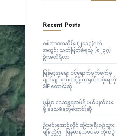
Recent Posts
စစ်အာဏာသိမ်း (၂၀၁၃)ရက်
အတွင်း သတ်ဖြတ်ခံရသူ (၈၂၃၇)
ဦးအထိရှိလာ
မြန်မာ့အရေး ဝင်ရောက်စွက်ဖက်မှု
ချက်ချင်းရပ်တန့်ဖို့ တရုတ်အစိုးရကို
SIF တောင်းဆို
မွန်မှာ ဒေသန္တရအမိန့် ပယ်ဖျက်ပေး
ဖို့ ဒေသခံတွေတောင်းဆို
ဦးမင်းအောင်လှိုင် ထိုင်းခရီးစဉ်သွား
ချိန် ထိုင်း- မြန်မာနယ်စပ်မှာ တိုက်ပွဲ