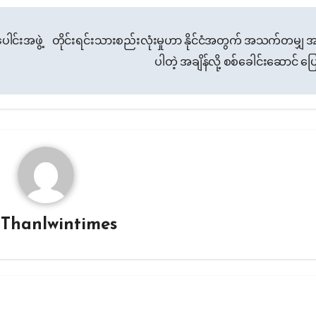
ါင်းအဖွဲ့
တိုင်းရင်းသားစည်းလုံးမှုဟာ နိုင်ငံအတွက် အသက်တမျှ 
ပါတဲ့ အချိန်လို့ စစ်ခေါင်းဆောင် ပ
y
Thanlwintimes