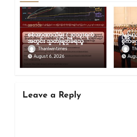
သတင်း
သတင်း
စစ်အာဏာသိမ်း (၂၀၁၃)ရက်
မြန်မ
အတွင်း သတ်ဖြတ်ခံရသူ
စွက်ဖက်
(၈၂၃၇) ဦးအထိရှိလာ
တရုတ်
Thanlwintimes
Th
ဆို
August 6, 2026
Augu
Leave a Reply