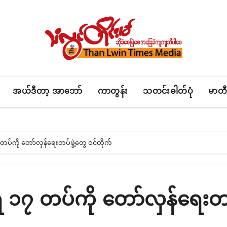
အယ်ဒီတာ့ အာဘော်
ကာတွန်း
သတင်းဓါတ်ပုံ
မာတီ
်ကို တော်လှန်ရေးတပ်ဖွဲ့တွေ ဝင်တိုက်
၇ တပ်ကို တော်လှန်ရေးတပ်