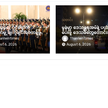
သတင်း
ာ့အရေး ဝင်ရောက်
မွန်မှာ ဒေသန္တရအမိန့် ပယ
မှု ချက်ချင်းရပ်တန့်ဖို့
ပေးဖို့ ဒေသခံတွေတောင်း
အစိုးရကို SIF တောင်း
anlwintimes
Thanlwintimes
st 6, 2026
August 6, 2026