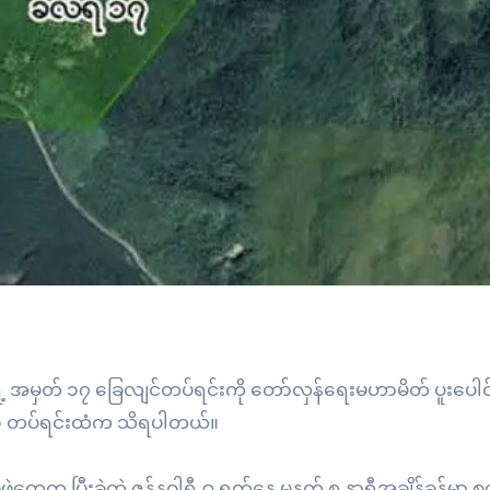
ရဲ့ အမှတ် ၁၇ ခြေလျင်တပ်ရင်းကို တော်လှန်ရေးမဟာမိတ် ပူးပေါင်း
ှတ် ၁ တပ်ရင်းထံက သိရပါတယ်။
ွေက ပြီးခဲ့တဲ့ ဇန်နဝါရီ ၉ ရက်နေ့ မနက် ၈ နာရီအချိန်ခန့်မှာ 