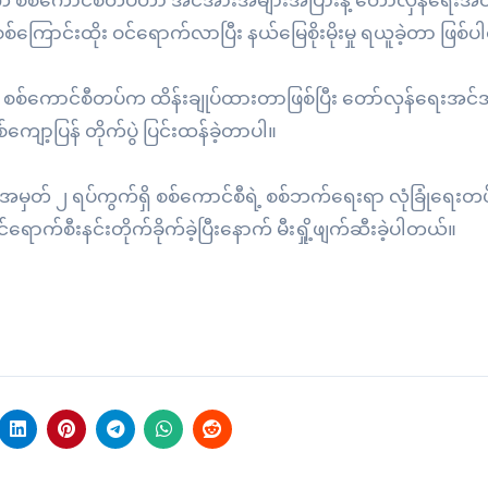
်းက စစ်ကောင်စီတပ်ဟာ အင်အားအများအပြားနဲ့ တော်လှန်ရေးအင
်ကြောင်းထိုး ဝင်ရောက်လာပြီး နယ်မြေစိုးမိုးမှု ရယူခဲ့တာ ဖြစ်
 စစ်ကောင်စီတပ်က ထိန်းချုပ်ထားတာဖြစ်ပြီး တော်လှန်ရေးအင်
ျော့ပြန် တိုက်ပွဲ ပြင်းထန်ခဲ့တာပါ။
မှတ် ၂ ရပ်ကွက်ရှိ စစ်ကောင်စီရဲ့ စစ်ဘက်ရေးရာ လုံခြုံရေးတပ်ဖွဲ
က်စီးနင်းတိုက်ခိုက်ခဲ့ပြီးနောက် မီးရှို့ဖျက်ဆီးခဲ့ပါတယ်။