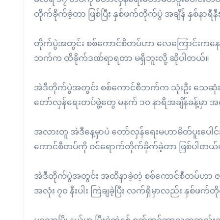
တိုက်ခိုက်ခဲ့တာ ဖြစ်ပြီး နှစ်ဖက်တိုက်ပွဲ အချိန် နှစ်နာရ
တိုက်ပွဲအတွင်း စစ်ကောင်စီတပ်ဟာ လေကြောင်းကနေ နှစ်က
ဘက်က ထိခိုက်ဒဏ်ရာရတာ မရှိဘူးလို့ ဆိုပါတယ်။
အဲဒီတိုက်ပွဲအတွင်း စစ်ကောင်စီဘက်က သုံးဦး သေဆုံးကြ
တော်လှန်ရေးတပ်ဖွဲ့တွေ မနက် ၁၀ နာရီအချိန်ခန့်မှာ အ
အလားတူ အဲဒီနေ့မှာပဲ တော်လှန်ရေးမဟာမိတ်ပူးပေါင်း
ကောင်စီတပ်ကို ဝင်ရောက်တိုက်ခိုက်ခဲ့တာ ဖြစ်ပါတယ်
အဲဒီတိုက်ပွဲအတွင်း အထိနာခဲ့တဲ့ စစ်ကောင်စီတပ်ဟာ ဇန
အလုံး ၇၀ နီးပါး ကြဲချခဲ့ပြီး လက်ရှိမှာလည်း နှစ်ဖ