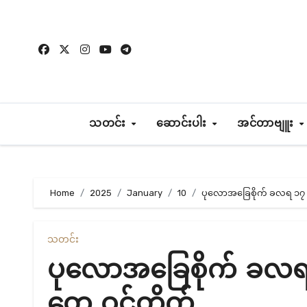
Skip
to
content
သတင်း
ဆောင်းပါး
အင်တာဗျူး
Home
2025
January
10
ပုလောအခြေစိုက် ခလရ ၁၇ တပ
သတင်း
ပုလောအခြေစိုက် ခလရ ၁
တွေ ဝင်တိုက်