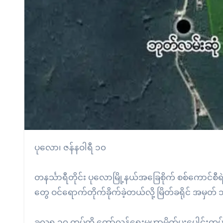
ပုလော၊ ဇန်နဝါရီ ၁၀
တနင်္သာရီတိုင်း ပုလောမြို့နယ်အခြေစိုက် စစ်ကောင်စီ
တွေ ဝင်ရောက်တိုက်ခိုက်ခဲ့တယ်လို့ မြိတ်ခရိုင် အမ
ခလရ ၁၇ တပ်ကို တော်လှန်ရေးမဟာမိတ်ပူးပေါင်းတပ်ဖွဲ့တ