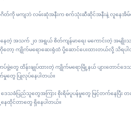
ုံဂိတ်ကို မကျဘဲ လမ်းဆုံအနီးက စက်သုံးဆီဆိုင်အနီးနဲ့ လူနေအိမ်
ှာ ရှိနေတဲ့ အသက် ၂၀ အရွယ် စိတ်ကျန်မာရေး မကောင်းတဲ့ အမျိုး
းဦးကိုတော့ ကျိုက်မရောဆေးရုံထံ ပို့ဆောင်ပေးထားတယ်လို့ သိရပ
ဖွဲ့တွေ ထိန်းချုပ်ထားတဲ့ ကျိုက်မရောမြို့နယ် ပျားတောင်ဒေသ
ုက်မှုတွေ ပြုလုပ်နေပါတယ်။
ာင့် ဒေသခံပြည်သူတွေအကြား စိုးရိမ်ပူပန်မှုတွေ မြင့်တက်နေပြီး တချ
့နေထိုင်တာတွေ ရှိနေပါတယ်။