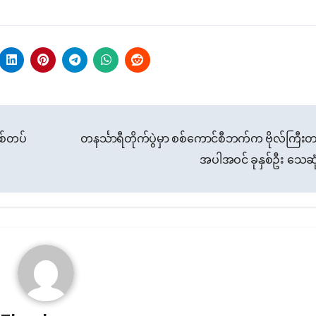
စ်တပ်
တနင်္သာရီတိုက်ပွဲမှာ စစ်ကောင်စီဘက်က ဗိုလ်ကြီး
အပါအဝင် ခုနှစ်ဦး သေဆု