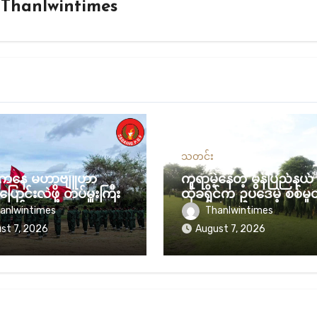
y
Thanlwintimes
သတင်း
စ်ကနေ မဟာဗျူဟာ
ကူရာမဲ့နေတဲ့ မွန်ပြည်နယ
ပြောင်းလဲဖို့ တပ်မှူးကြီး
ထုံခရိုင်က ဥပဒေမဲ့ စစ်မှု
အစည်းအဝေးမှာ
လူဖမ်းပွဲ
anlwintimes
Thanlwintimes
်းစဉ် ချမှတ်
st 7, 2026
August 7, 2026