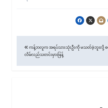
Post
ကန့်ဘလူက အရပ်သားသုံးဦးကို မသတ်ခဲ့ဘူးလို့ စ
navigation
လိမ်လည်သတင်းမှားဖြန့်