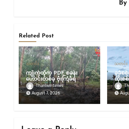
B
Related Post
သတင်း
သတင်း
ကျိုက်ထိုက PDF စခန်း
ခုခံစ
ဟောင်းတစ်ခု ဗုံးကြဲခံရ
ထိုးစစ်
များ 
Thanlwintimes
Th
လုပ်ငန
August 7, 2026
Augu