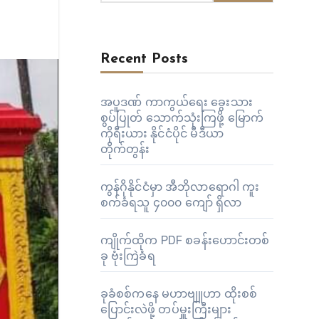
Recent Posts
အပူဒဏ် ကာကွယ်ရေး ခွေးသား
စွပ်ပြုတ် သောက်သုံးကြဖို့ မြောက်
ကိုရီးယား နိုင်ငံပိုင် မီဒီယာ
တိုက်တွန်း
ကွန်ဂိုနိုင်ငံမှာ အီဘိုလာရောဂါ ကူး
စက်ခံရသူ ၄၀၀၀ ကျော် ရှိလာ
ကျိုက်ထိုက PDF စခန်းဟောင်းတစ်
ခု ဗုံးကြဲခံရ
ခုခံစစ်ကနေ မဟာဗျူဟာ ထိုးစစ်
ပြောင်းလဲဖို့ တပ်မှူးကြီးများ