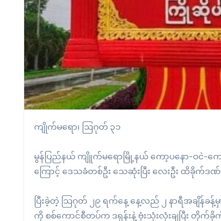
ကျိုက်မရော၊ ဩဂုတ် ၃၁
မွန်ပြည်နယ် ကျိူက်မရောမြို့နယ် ကော့ပနော-ဝငဲ-ကော့ဝမ်
ကြောင့် ဒေသခံတစ်ဦး သေဆုံးပြီး လေးဦး ထိခိုက်ဒဏ်
ပြီးခဲ့တဲ့ သြဂုတ် ၂၉ ရက်နေ့ နေ့လည် ၂ နာရီအချိန်ခန
ကို စစ်ကောင်စီတပ်က ဒရုန်းနဲ့ ဗုံးသုံးလုံးချပြီး တိုက်ခိ