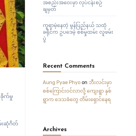
အစည်းအဝေးမှာ လုပ်ငန်းစဉ်
ချမှတ်
ကူရာမဲ့နေတဲ့ မွန်ပြည်နယ် သထုံ
ခရိုင်က ဥပဒေမဲ့ စစ်မှုထမ်း လူဖမ်း
ပွဲ
Recent Comments
Aung Pyae Phyo
on
ဘီးလင်းမှာ
စစ်ကြောင်းဝင်လာလို့ ကျေးရွာ နှစ်
ုက်မှု
ရွာက ဒေသခံတွေ တိမ်းရှောင်နေရ
းဆုံဂိတ်
Archives