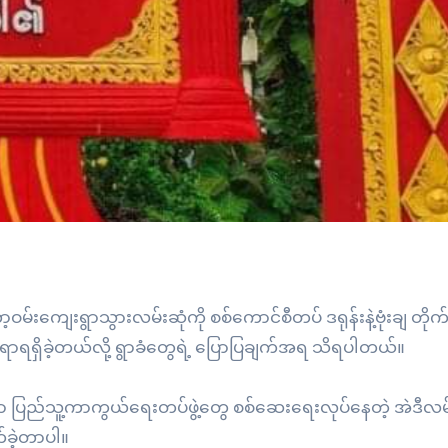
းကျေးရွာသွားလမ်းဆုံကို စစ်ကောင်စီတပ် ဒရုန်းနဲ့ဗုံးချ တိုက်ခိ
ရာရရှိခဲ့တယ်လို့ ရွာခံတွေရဲ့ ပြောပြချက်အရ သိရပါတယ်။
့်မှာ ပြည်သူ့ကာကွယ်ရေးတပ်ဖွဲ့တွေ စစ်ဆေးရေးလုပ်နေတဲ့ အဲဒီလမ်
ုက်ခဲ့တာပါ။