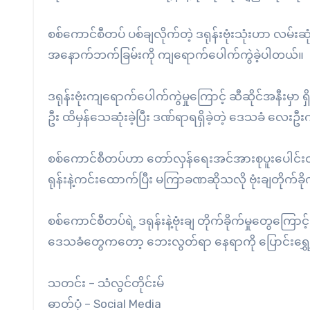
စစ်ကောင်စီတပ် ပစ်ချလိုက်တဲ့ ဒရုန်းဗုံးသုံးဟာ လမ်းဆ
အနောက်ဘက်ခြမ်းကို ကျရောက်ပေါက်ကွဲခဲ့ပါတယ်။
ဒရုန်းဗုံးကျရောက်ပေါက်ကွဲမှုကြောင့် ဆီဆိုင်အနီးမ
ဦး ထိမှန်သေဆုံးခဲ့ပြီး ဒဏ်ရာရရှိခဲ့တဲ့ ဒေသခံ လေ
စစ်ကောင်စီတပ်ဟာ တော်လှန်ရေးအင်အားစုပူးပေါင်းတပ်
ရုန်းနဲ့ကင်းထောက်ပြီး မကြာခဏဆိုသလို ဗုံးချတိုက်ခိ
စစ်ကောင်စီတပ်ရဲ့ ဒရုန်းနဲ့ဗုံးချ တိုက်ခိုက်မှုတွေကြေ
ဒေသခံတွေကတော့ ဘေးလွတ်ရာ နေရာကို ပြောင်းရွှေ
သတင်း – သံလွင်တိုင်းမ်
ဓာတ်ပုံ – Social Media