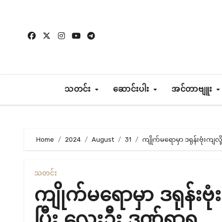
Skip
to
content
သတင်း
ဆောင်းပါး
အင်တာဗျူး
Home
2024
August
31
ကျိုက်မရောမှာ ဒရုန်းဗုံးကျ
သတင်း
ကျိုက်မရောမှာ ဒရုန်းဗ
ပြီး လေးဦး ဒဏ်ရာရ