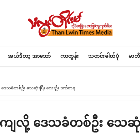
အယ်ဒီတာ့ အာဘော်
ကာတွန်း
သတင်းဓါတ်ပုံ
မာတီ
လို့ ဒေသခံတစ်ဦး သေဆုံးပြီး လေးဦး ဒဏ်ရာရ
ုံးကျလို့ ဒေသခံတစ်ဦး သေဆုံ