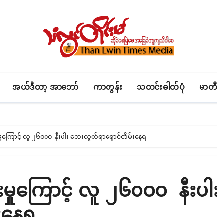
အယ်ဒီတာ့ အာဘော်
ကာတွန်း
သတင်းဓါတ်ပုံ
မာတီ
းမှုကြောင့် လူ ၂၆၀၀၀ နီးပါး ဘေးလွတ်ရာရှောင်တိမ်းနေရ
ုးမှုကြောင့် လူ ၂၆၀၀၀ နီးပါ
းနေရ