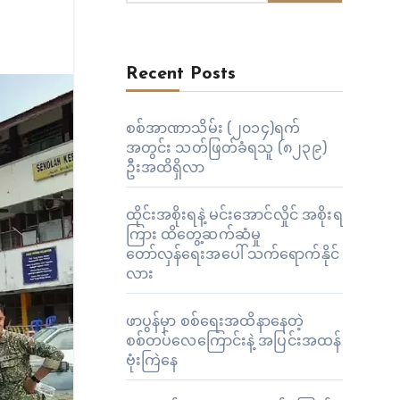
Recent Posts
စစ်အာဏာသိမ်း (၂၀၁၄)ရက်
အတွင်း သတ်ဖြတ်ခံရသူ (၈၂၃၉)
ဦးအထိရှိလာ
ထိုင်းအစိုးရနဲ့ မင်းအောင်လှိုင် အစိုးရ
ကြား ထိတွေ့ဆက်ဆံမှု
တော်လှန်ရေးအပေါ် သက်ရောက်နိုင်
လား
ဖာပွန်မှာ စစ်ရေးအထိနာနေတဲ့
စစ်တပ်လေကြောင်းနဲ့ အပြင်းအထန်
ဗုံးကြဲနေ