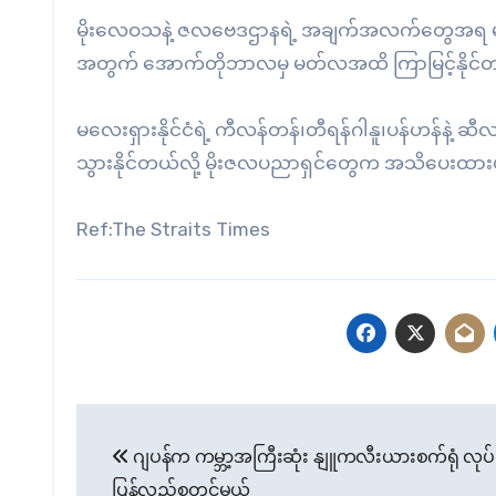
မိုးလေဝသနဲ့ ဇလဗေဒဌာနရဲ့ အချက်အလက်တွေအရ မလေး
အတွက် အောက်တိုဘာလမှ မတ်လအထိ ကြာမြင့်နိုင်တ
မလေးရှားနိုင်ငံရဲ့ ကီလန်တန်၊တီရန်ဂါနူ၊ပန်ဟန်နဲ့ ဆ
သွားနိုင်တယ်လို့ မိုးဇလပညာရှင်တွေက အသိပေးထာ
Ref:The Straits Times
Post
ဂျပန်က ကမ္ဘာ့အကြီးဆုံး နျူကလီးယားစက်ရုံ လုပ်
navigation
ပြန်လည်စတင်မယ်