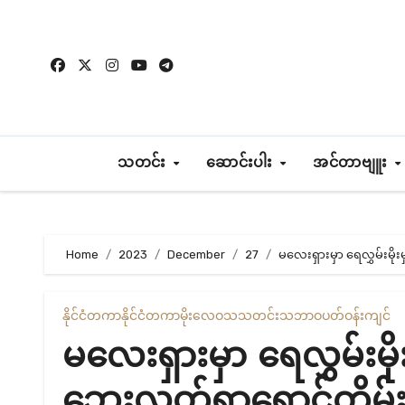
Skip
to
content
သတင်း
ဆောင်းပါး
အင်တာဗျူး
Home
2023
December
27
မလေးရှားမှာ ရေလွှမ်းမို
နိုင်ငံတကာ
နိုင်ငံတကာ
မိုးလေဝသ
သတင်း
သဘာဝပတ်ဝန်းကျင်
မလေးရှားမှာ ရေလွှမ်းမိ
ဘေးလွတ်ရာရှောင်တိမ်