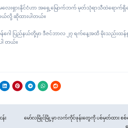
ရှားနိုင်ငံဟာ အရှေ့မြောက်ဘက် မုတ်သုံရာသီထဲရောက်ရှိန
ယ်လို့ ဆိုထားပါတယ်။
ီလန်ဂေါ ပြည်နယ်တို့မှာ ဒီဇင်ဘာလ ၂၇ ရက်နေ့အထိ မိုးသည်းထန်စွ
းပါ တယ်။
ငန်း
မော်လမြိုင်မြို့မှာ လက်ကိုင်ဖုန်းတွေကို ပစ်မှတ်ထား စ