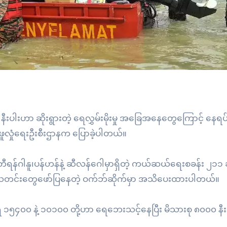
ပါးဟာ ဆိုးရွားတဲ့ ရေလွှမ်းမိုးမှု အခြေအနေတွေကြောင့် နေရပ်စွ
ဖူလှုံရေးဦးစီးဌာနက ပြောခဲ့ပါတယ်။
တီရန်ဂါနူ၊ပန်ဟန်နဲ့ ဆီလန်ဂေါမှာရှိတဲ့ ကယ်ဆယ်ရေးစခန်း ၂၁၁ ခ
သတင်းတွေဖော်ပြနေတဲ့ ဝက်ဘ်ဆိုက်မှာ အသိပေးထားပါတယ်။
 ၁၅၄၀၀ နဲ့ ၁၀၁၀၀ တို့ဟာ ရေဘေးသင့်နေပြီး မိသားစု ၈၀၀၀ နီး