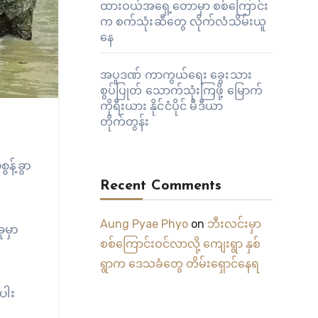
ထားဝယ်အရှေ့တောမှာ စစ်ကြောင်း
က စက်သုံးဆီတွေ လိုက်လံသိမ်းယူ
နေ
အပူဒဏ် ကာကွယ်ရေး ခွေးသား
စွပ်ပြုတ် သောက်သုံးကြဖို့ မြောက်
ကိုရီးယား နိုင်ငံပိုင် မီဒီယာ
တိုက်တွန်း
န့်ခွာ
Recent Comments
Aung Pyae Phyo
on
ဘီးလင်းမှာ
ုမှာ
စစ်ကြောင်းဝင်လာလို့ ကျေးရွာ နှစ်
ရွာက ဒေသခံတွေ တိမ်းရှောင်နေရ
ပါး