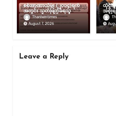
စစ်အာဏာသိမ်း (၂၀၁၄)ရက်
ထိုင်းအ
အတွင်း သတ်ဖြတ်ခံရသူ
အစိုး
(၈၂၃၉) ဦးအထိရှိလာ
တော်လ
Thanlwintimes
Th
သက်ရေ
August 7, 2026
Augu
Leave a Reply