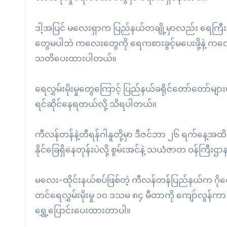
ဒါ့အပြင် မလေးရှာက ပြည်နယ်တချို့မှာလည်း ရေကြီး
တွေမပါဘဲ ကလေးတွေကို ရေကစားခွင့်မပေးဖို့နဲ့ က
သတိပေးထားပါတယ်။
ရေလွှမ်းမိုးမှုတွေကြောင့် ပြည်နယ်ခရိုင်တော်တော်
ရင်ဆိုင်နေရတယ်လို့ သိရပါတယ်။
ကီလန်တန်နဲ့တီရန်ဂါနူတို့မှာ ဒီဇင်ဘာ ၂၆ ရက်နေ့အထိ မိ
နိုင်ခြေရှိနေတုန်းပဲလို့ စွမ်းအင်နဲ့ သယံဇာတ ဝန်
မလေး-ထိုင်းနယ်စပ်ဖြစ်တဲ့ ကီလန်တန်ပြည်နယ်က ဂိုလော
တင်ရေလွှမ်းမိုးမှု ၁၀ ဒသမ ၈၄ မီတာကို ကျော်လွန်ကာ 
ရွှေ့ပြောင်းပေးထားတာပါ။