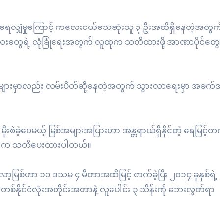
ရေလျှံမှုကြောင့် ကလေးငယ်သေဆုံးသူ ၃ ဦးအထိရှိနေတဲ့အတွက်
လေးတွေရဲ့ လုံခြုံရေးအတွက် လူထုက သတိထားဖို့ အာဏာပိုင်တ
များများမှာလည်း လမ်းပိတ်ဆို့နေတဲ့အတွက် သွားလာရေးမှာ အခက်အ
ုးစဲခဲ့ပေမယ့် မြစ်အများအပြားဟာ အန္တရာယ်ရှိနိုင်တဲ့ ရေမြင့်တက်
ကြီးဌာနက သတိပေးထားပါတယ်။
့မြစ်ဟာ ၁၁ ဒသမ ၄ မီတာအထိမြင့် တက်ခဲ့ပြီး ၂၀၁၄ ခုနှစ်ရဲ့ စံ
တစ်နိုင်ငံလုံးအတိုင်းအတာနဲ့ လူပေါင်း ၃ သိန်းကို ဘေးလွတ်ရာ