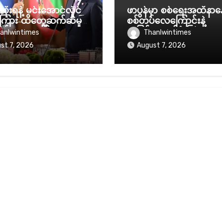
စိုးရနဲ့ မင်းအောင်လှိုင်
ဖာပွန်မှာ စစ်ရေးအထိနာန
ရကြား ထိတွေ့ဆက်ဆံမှု
စစ်တပ်လေကြောင်းနဲ့
ှန်ရေးအပေါ်
အပြင်းအထန်ဗုံးကြဲနေ
anlwintimes
Thanlwintimes
ာက်နိုင်လား
st 7, 2026
August 7, 2026