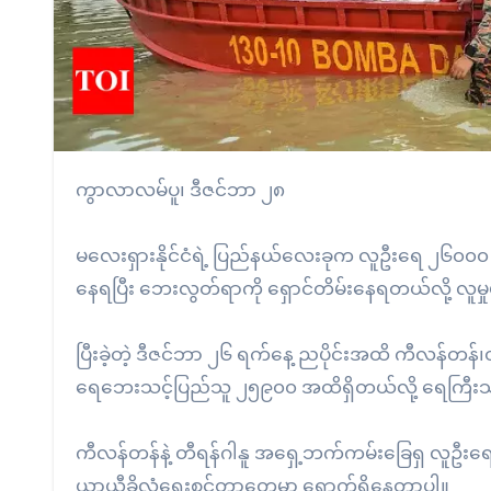
ကွာလာလမ်ပူ၊ ဒီဇင်ဘာ ၂၈
မလေးရှားနိုင်ငံရဲ့ ပြည်နယ်လေးခုက လူဦးရေ ၂၆၀၀၀ နီး
နေရပြီး ဘေးလွတ်ရာကို ရှောင်တိမ်းနေရတယ်လို့ လူမှု
ပြီးခဲ့တဲ့ ဒီဇင်ဘာ ၂၆ ရက်နေ့ ညပိုင်းအထိ ကီလန်တန်၊
ရေဘေးသင့်ပြည်သူ ၂၅၉၀၀ အထိရှိတယ်လို့ ရေကြီး
ကီလန်တန်နဲ့ တီရန်ဂါနူ အရှေ့ဘက်ကမ်းခြေရှ လူဦးရေ
ယာယီခိုလှုံရေးစင်တာတွေမှာ ရောက်ရှိနေတာပါ။