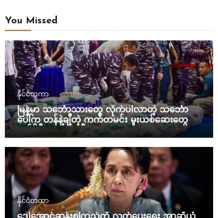
You Missed
နိုင်ငံတကာ
မြန်မာ သင်္ဘောသားတွေ လိုက်ပါလာတဲ့ သင်္ဘော
ပေါ်က တန်နဲ့ချီတဲ့ ကက်တမင်း မူးယစ်ဆေးတွေကို
အင်ဒိုနီးရှား ဖမ်းဆီး
နိုင်ငံတကာ
ဒေါ်အောင်ဆန်းစုကြည်ကို လွှတ်ပေးရေး အာဆီယံ