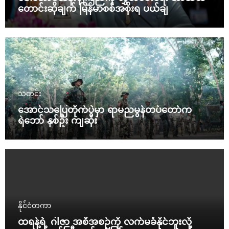
တောင်းဆိုချက် မြန်မာစစ်အစိုးရ ပယ်ချ
သတင်း
အောင်သပြေတိုက်ပွဲမှာ ရာမညမွန်တပ်တော်က
ရဲဘော် နှစ်ဦး ကျဆုံး
နိုင်ငံတကာ
ထရန့်ရဲ့ ဂါဇာ အစီအစဉ်ကို လက်မခံနိုင်ဘူးလို့