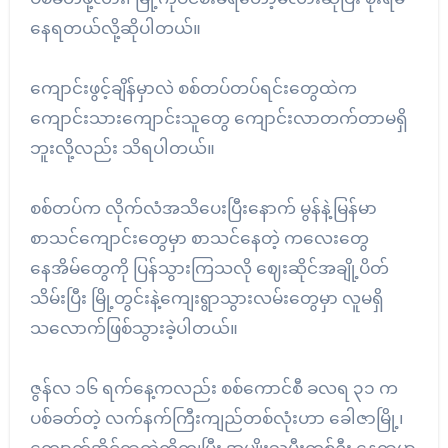
နေရတယ်လို့ဆိုပါတယ်။
ကျောင်းဖွင့်ချိန်မှာလဲ စစ်တပ်တပ်ရင်းတွေထဲက
ကျောင်းသားကျောင်းသူတွေ ကျောင်းလာတက်တာမရှိ
ဘူးလို့လည်း သိရပါတယ်။
စစ်တပ်က လိုက်လံအသိပေးပြီးနောက် မွန်နဲ့မြန်မာ
စာသင်ကျောင်းတွေမှာ စာသင်နေတဲ့ ကလေးတွေ
နေအိမ်တွေကို ပြန်သွားကြသလို ဈေးဆိုင်အချို့ပိတ်
သိမ်းပြီး မြို့တွင်းနဲ့ကျေးရွာသွားလမ်းတွေမှာ လူမရှိ
သလောက်ဖြစ်သွားခဲ့ပါတယ်။
ဇွန်လ ၁၆ ရက်နေ့ကလည်း စစ်ကောင်စီ ခလရ ၃၁ က
ပစ်ခတ်တဲ့ လက်နက်ကြီးကျည်တစ်လုံးဟာ ခေါဇာမြို့၊