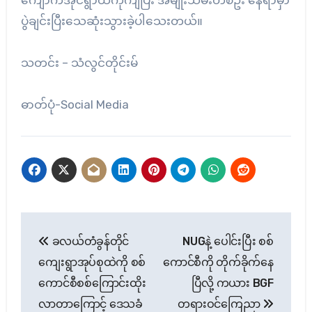
ကျောက်အိုင်ရွာထဲကိုကျပြီး အမျိုးသမီးတစ်ဦး နေရာမှာ
ပွဲချင်းပြီးသေဆုံးသွားခဲ့ပါသေးတယ်။
သတင်း – သံလွင်တိုင်းမ်
ဓာတ်ပုံ-Social Media
Post
ခလယ်တံခွန်တိုင်
NUGနဲ့ ပေါင်းပြီး စစ်
navigation
ကျေးရွာအုပ်စုထဲကို စစ်
ကောင်စီကို တိုက်ခိုက်နေ
ကောင်စီစစ်ကြောင်းထိုး
ပြီလို့ ကယား BGF
လာတာကြောင့် ဒေသခံ
တရားဝင်ကြေညာ