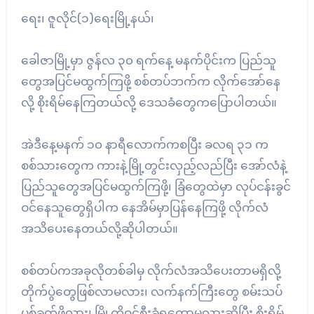
ရေး၊ ဇူလိုင်(၁)ရေးမြို့နယ်၊
ခေါဇာမြို့မှာ ဇွန်လ ၃၀ ရက်နေ့ မနက်ပိုင်းက ပြည်သူ
တွေအပြင်မထွက်ကြဖို့ စစ်တပ်ဘက်က လိုက်အော်နေ
လို့ စိုးရိမ်နေကြတယ်လို့ ဒေသခံတွေကပြောပါတယ်။
အဲဒီနေ့မနက် ၁၀ နာရီလောက်ကစပြီး ခလရ ၃၁ က
စစ်သားတွေက ကားနဲ့မြို့တွင်းလှည့်လည်ပြီး အော်လံနဲ့
ပြည်သူတွေအပြင်မထွက်ကြဖို့၊ ခြံတွေထဲမှာ လုပ်ငန်းခွင်
ဝင်နေသူတွေရှိပါက နေအိမ်မှာပြန်နေကြဖို့ လိုက်လံ
အသိပေးနေတယ်လို့ဆိုပါတယ်။
စစ်တပ်ကအခုလိုတစ်ခါမှ လိုက်လံအသိပေးတာမရှိလို့
တိုက်ပွဲတွေဖြစ်လာမလား၊ လက်နက်ကြီးတွေ စမ်းသပ်
ပစ်ခတ်ဖို့လား၊ မြို့ကိုဝင်စီးခံရတော့မလားဆိုပြီး စိုးရိမ်