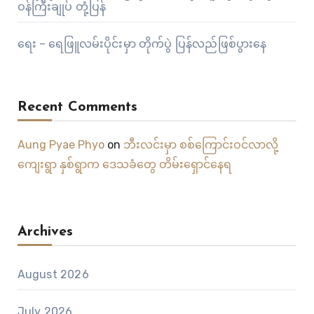
ဝန်ကြီးချုပ် တုံ့ပြန်
ရေး – ရေဖြူလမ်းပိုင်းမှာ တိုက်ပွဲ ပြန်လည်ဖြစ်ပွားနေ
Recent Comments
Aung Pyae Phyo
on
ဘီးလင်းမှာ စစ်ကြောင်းဝင်လာလို့
ကျေးရွာ နှစ်ရွာက ဒေသခံတွေ တိမ်းရှောင်နေရ
Archives
August 2026
July 2026