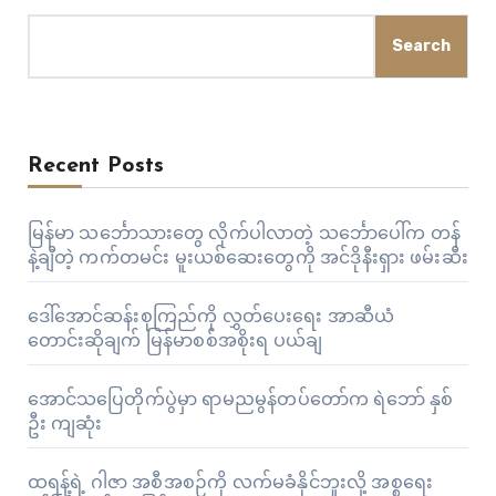
Search
Recent Posts
မြန်မာ သင်္ဘောသားတွေ လိုက်ပါလာတဲ့ သင်္ဘောပေါ်က တန်
နဲ့ချီတဲ့ ကက်တမင်း မူးယစ်ဆေးတွေကို အင်ဒိုနီးရှား ဖမ်းဆီး
ဒေါ်အောင်ဆန်းစုကြည်ကို လွှတ်ပေးရေး အာဆီယံ
တောင်းဆိုချက် မြန်မာစစ်အစိုးရ ပယ်ချ
အောင်သပြေတိုက်ပွဲမှာ ရာမညမွန်တပ်တော်က ရဲဘော် နှစ်
ဦး ကျဆုံး
ထရန့်ရဲ့ ဂါဇာ အစီအစဉ်ကို လက်မခံနိုင်ဘူးလို့ အစ္စရေး