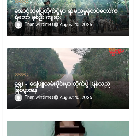
သတင်း
အောင်သပြေတိုက်ပွဲမှာ ရာမညမွန်တပ်တော်က
ရဲဘော် နှစ်ဦး ကျဆုံး
Thanlwintimes
August 10, 2026
သတင်း
ရေး – ရေဖြူလမ်းပိုင်းမှာ တိုက်ပွဲ ပြန်လည်
ဖြစ်ပွားနေ
Thanlwintimes
August 10, 2026