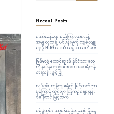
Recent Posts
တော်လှန်ရေး ရှည်ကြာလာတာနဲ့
အမျှ လူထုရဲ့ ပင်ပန်းမှုကို လျစ်လျူ
မရှုဖို့ NUG ယာယီ သမ္မတ သတိပေး
မြန်မာနဲ့ တောင်ဆူဒန် နိုင်ငံသားတွေ
ကို နယ်နှင်ဒဏ်ပေးရေး အမေရိကန်
တရားရုံး ခွင့်ပြု
လုပ်ငန်း ကုန်ကျစရိတ် မြင့်တက်လာ
မှုကြောင့် ထိုင်းမှာ ကြက်ဥဈေးနှုန်း
စံချိန်တင် မြင့်တက်
စစ်မှုထမ်း တာဝန်ထမ်းဆောင်ပြီးသူ