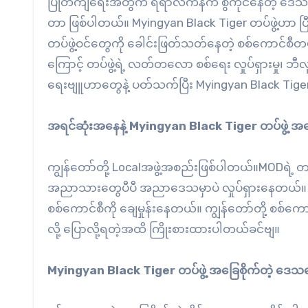
ပြုတ်ကျရေးအတွက် ရရာလက်နက် စွဲကိုင်နေတဲ့ ဒေသကာကွယ်ရ
တာ ဖြစ်ပါတယ်။ Myingyan Black Tiger တပ်ဖွဲ့ဟာ 
တပ်ဖွဲ့ဝင်တွေကို ခေါင်းဖြတ်သတ်နေတဲ့ စစ်ကောင်စီတပ
ကြောင့် တပ်ဖွဲ့ရဲ့ လတ်တလော စစ်ရေး လှုပ်ရှားမှု၊ ဘီ
ရေးဗျူဟာတွေနဲ့ ပတ်သက်ပြီး Myingyan Black Tiger 
အရင်ဆုံးအနေနဲ့ Myingyan Black Tiger တပ်ဖွဲ့ 
ကျွန်တော်တို့ Localအဖွဲ့အစည်းဖြစ်ပါတယ်။MODရဲ့ တ
အညာသားတွေပီပီ အညာဒေသမှာပဲ လှုပ်ရှားနေတယ်။ ရှိ
စစ်ကောင်စီကို ချေမှုန်းနေတယ်။ ကျွန်တော်တို့ စစ်ကောင
လို့ ပြောလို့ရတဲ့အထိ ကြိုးစားထားပါတယ်ခင်ဗျ။
Myingyan Black Tiger တပ်ဖွဲ့ အခြေစိုက်တဲ့ ဒေ