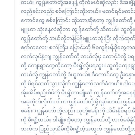
တယ်။ ကျွန်တော်တို့အနေနဲ့ တိုက်မယ်ဆိုလည်း ဒီအချ
လည်ခင်းလည်း စစ်ကြောင်းထိုးတယ်။ မထင်ရင်မထင်သလို
ကောင်တွေ စစ်ကြောင်း ထိုးတာဆိုတော့ ကျွန်တော်တိ
ဗျူဟာ သုံးနေလဲဆိုတာ ကျွန်တော်တို့ သိတယ်။ သူတို့
ကျွန်တော်တို့ ဘယ်လိုတန်ပြန်ဗျူဟာသုံးပြီး တိုက်ထု
စက်ကလေး၊ စက်ကြီး၊ ပြောင်းတို ၆၀ကွန်မန်ဒိုတ
လက်လုပ်နဲ့ကျ ကျွန်တော်တို့ ဘယ်လိုမှ တောင့်ခံလို့ 
တို့ ကျေးရွာတွေကိုတော့ မီးရှို့လို့မရဘူး။ သူတို့ကျေ
တယ်လို့ ကျွန်တော်တို့ ခံယူတယ်။ ဒီကောင်တွေ ဦးနှောက်ရ
ကို မိရင်သတ်သွားလိုက် ကျွန်တော်လက်ခံတယ်။ ဒါပေမယ့်
အိုးအိမ်စည်းစိမ်ကို မီးရှို့တာမျိုးဆို ကျွန်တော်တို့အနေနဲ
အခုတိုက်လိုက်။ ဒါကကျွန်တော်တို့ ရိုးရှင်းတယ်ကျွန်တော
စခန်း၊ ကျွန်တော်တို့လည်း သူတို့စခန်းကို သိမ်းနိုင်ရင
ကို မီးရှို့တယ်။ ဒါမျိုးကိုတော့ ကျွန်တော်တို့ လက်မခံ
ဘက်က ပြည်သူအိမ်ကိုမီးရှို့တဲ့အတွက် ကျွန်တော်တိ