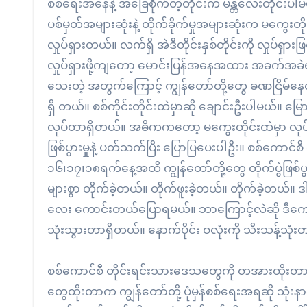
စစ်ရေးအနေနဲ့ အခြေစိုက်တဲ့တိုင်းက မန္တလေးတိုင်းပါ
ပစ်မှတ်အများဆုံးနဲ့ တိုက်ခိုက်မှုအများဆုံးက မကွေးတို
လှုပ်ရှားတယ်။ လက်ရှိ အဲဒီတိုင်းနှစ်တိုင်းကို လှုပ်ရှာ
လှုပ်ရှားဖို့ကျတော့ မောင်းပြန်အနေအထား အခက်အခ
သေးတဲ့ အတွက်ကြောင့် ကျွန်တော်တို့တွေ ခဏငြိမ်နေ
ရှိ တယ်။ စစ်ကိုင်းတိုင်းထဲမှာဆို ချောင်းဦးပါမယ်။ မြေ
လုပ်တာရှိတယ်။ အဓိကကတော့ မကွေးတိုင်းထဲမှာ လုပ်ဖြ
ဖြစ်ပွားမှုနဲ့ ပတ်သက်ပြီး ပြောပြပေးပါဦး။ စစ်ကောင်စ
၁၆၊၁၇၊၁၈ရက်နေ့အထိ ကျွန်တော်တို့တွေ တိုက်ပွဲဖြစ်ပွာ
များစွာ တိုက်ခဲ့တယ်။ တိုက်ဖူးခဲ့တယ်။ တိုက်ခဲ့တယ
လေး ကောင်းတယ်ပြောရမယ်။ ဘာကြောင့်လဲဆို ဒီကောင်တွ
သုံးသွားတာရှိတယ်။ နောက်ပိုင်း ဝလုံးကို သီးသန့်သု
စစ်ကောင်စီ တိုင်းရင်းသားဒေသတွေကို တအားထိုးတာမျာ
တွေထိုးတာက ကျွန်တော်တို့ ပုံမှန်စစ်ရေးအရဆို သုံးနာ