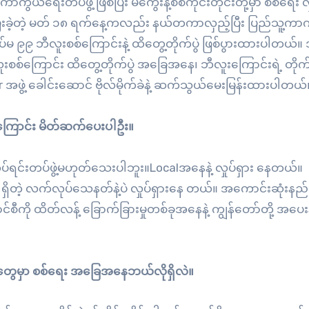
ေးတပ်ဖွဲ့ ဖြစ်ပြီး မကွေးနဲ့စစ်ကိုင်းတိုင်းတို့မှာ စစ်ရေး လှ
ပြီးခဲ့တဲ့ မတ် ၁၈ ရက်နေ့ကလည်း နယ်တကာလှည့်ပြီး ပြည်သူ့က
်မ ၉၉ ဘီလူးစစ်ကြောင်းနဲ့ ထိတွေ့တိုက်ပွဲ ဖြစ်ပွားထားပါတယ်။ 
လူးစစ်ကြောင်း ထိတွေ့တိုက်ပွဲ အခြေအနေ၊ ဘီလူးကြောင်းရဲ့ တိုက်
အဖွဲ့ ခေါင်းဆောင် ဗိုလ်မိုက်ခဲနဲ့ ဆက်သွယ်မေးမြန်းထားပါတယ်
အကြောင်း မိတ်ဆက်ပေးပါဦး။
ပ်ရင်းတပ်ဖွဲ့မဟုတ်သေးပါဘူး။Localအနေနဲ့ လှုပ်ရှား နေတယ်။
တဲ့ လက်လုပ်သေနတ်နဲ့ပဲ လှုပ်ရှားနေ တယ်။ အကောင်းဆုံးနည်း
်စီကို ထိတ်လန့် ခြောက်ခြားမှုတစ်ခုအနေနဲ့ ကျွန်တော်တို့ အပေးနိ
သတွေမှာ စစ်ရေး အခြေအနေဘယ်လိုရှိလဲ။