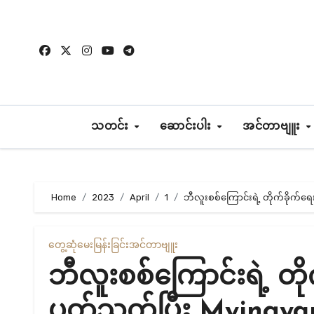
Skip
to
content
သတင်း
ဆောင်းပါး
အင်တာဗျူး
Home
2023
April
1
ဘီလူးစစ်ကြောင်းရဲ့ တိုက်ခိုက်ရေ
တွေ့ဆုံမေးမြန်းခြင်း
အင်တာဗျူး
ဘီလူးစစ်ကြောင်းရဲ့ တိ
ပတ်သက်ပြီး Myingyan 