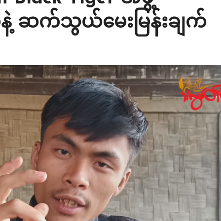
ခဲနဲ့ ဆက်သွယ်မေးမြန်းချက်