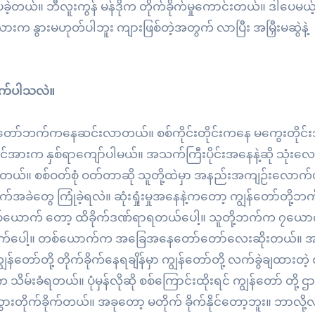
ခဲ့တယ်။ ဘီလူးကွန် မန်ဒိုက တိုက်ခိုက်မှုကောင်းတယ်။ ဒါပေမယ့
 နွားမဟုတ်ပါဘူး ကျားဖြစ်တဲ့အတွက် လာပြီး အမြှီးမဆွဲနဲ့
ာက်ပါသလဲ။
ော်ဘက်ကနေဆင်းလာတယ်။ စစ်ကိုင်းတိုင်းကနေ မကွေးတိုင်
င်အားက နှစ်ရာကျော်ပါမယ်။ အသက်ကြီးပိုင်းအနေနဲ့ဆို သုံးလေ
 စစ်ဝတ်စုံ ဝတ်တာဆို သူတို့ထဲမှာ အနည်းအကျဉ်းလောက်ပဲ
ို အခက်အခဲတွေ ကြုံခဲ့ရလဲ။ ဆုံးရှုံးမှုအနေနဲ့ကတော့ ကျွန်တော်တို့
ာ်တစ်ယောက် တော့ ထိခိုက်ဒဏ်ရာရတယ်ပေါ့။ သူတို့ဘက်က ၇ယ
ယောက်ပေါ့။ တစ်ယောက်က အခြေအနေတော်တော်လေးဆိုးတယ်။ အ
တော်တို့ တိုက်ခိုက်နေရချိန်မှာ ကျွန်တော်တို့ လက်ခွဲချထားတဲ့
 သိမ်းခံရတယ်။ ပုံမှန်လိုဆို စစ်ကြောင်းထိုးရင် ကျွန်တော် တို့ 
ွားတိုက်ခိုက်တယ်။ အခုတော့ မတိုက် ခိုက်နိုင်တော့ဘူး။ ဘာလို့လ