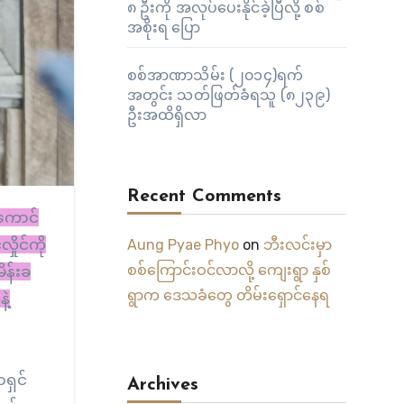
၈ ဦးကို အလုပ်ပေးနိုင်ခဲ့ပြီလို့ စစ်
အစိုးရ ပြော
စစ်အာဏာသိမ်း (၂၀၁၄)ရက်
အတွင်း သတ်ဖြတ်ခံရသူ (၈၂၃၉)
ဦးအထိရှိလာ
Recent Comments
ိုင်ကို
Aung Pyae Phyo
on
ဘီးလင်းမှာ
စစ်ကြောင်းဝင်လာလို့ ကျေးရွာ နှစ်
ိန်းခ
ရွာက ဒေသခံတွေ တိမ်းရှောင်နေရ
ဲ့
ရှင်
Archives