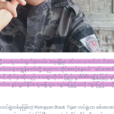
က်လာခဲ့ ။ကျွန်တော်တို့ အညာက ထိုင်စောင့်နေမယ်” “မင်းအောင်လှ
တိုက်မှာဆိုလည်း သေချာတိုက်။ ပြည်သူအိမ်မီးမရှို့နဲ့ ပြည်သူမ
့ဘက်က ခွင့်လွှတ်နိုင်စ ရာမရှိဘူး။ ကျပ်မပြည့်သလို ကျပ်ပြည့်သလိုန
းတပ်ဖွဲ့တစ်ခုဖြစ်တဲ့ Myingyan Black Tiger တပ်ဖွဲ့ဟာ စစ်အာဏာ