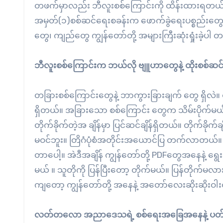
တဖက်မှာလည်း ဘီလူးစစ်ကြောင်းကို ထိန်းထားရတယ်။
အမှတ်(၁)စစ်ဆင်ရေးစခန်းက ဖောက်ခွဲရေးပစ္စည်းတွေ 
တွေ၊ ကျည်တွေ ကျွန်တော်တို့ အများကြီးဆုံးရှုံးခဲ့ပါ 
ဘီလူးစစ်ကြောင်းက ဘယ်လို ဗျူဟာတွေနဲ့ ထိုးစစ်ဆင
တခြားစစ်ကြောင်းတွေနဲ့ ဘာကွားခြားချက် တွေ ရှိလဲ။ 
ရှိတယ်။ အခြားသော စစ်ကြောင်း တွေက သိမ်းပိုက်မယ
တိုက်ခိုက်တဲ့အ ချိန်မှာ ပြင်ဆင်ချိန်ရှိတယ်။ တိုက်ခိုက
မဝင်ဘူး။ တြိဂံပုံစံအတိုင်းအယောင်ပြ တက်လာတယ်။ နောက်မှတ
တာပေါ့။ အဲဒီအချိန် ကျွန်တော်တို့ PDFတွေအနေနဲ့ ရွေ
မယ် ။ သူတိုကို ပြန်ပြီးတော့ တိုက်မယ်။ ပြန်တိုက်မလ
ကျတော့ ကျွန်တော်တို့ အနေနဲ့ အတော်လေးဆိုးဆိုးဝါး
လတ်တလော အညာဒေသရဲ့ စစ်ရေးအခြေအနေနဲ့ ပတ်သက