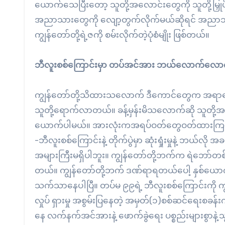
ယောက်သေပြီးတော့ သူတို့အလောင်းတွေကို သူတို့မြှုပ်
အညာသားတွေကို လျော့တွက်လိုက်မယ်ဆိုရင် အညာသားက
ကျွန်တော်တို့ရဲ့ဇကို စမ်းလိုက်တဲ့ပုံစံမျိုး ဖြစ်တယ်။
ဘီလူးစစ်ကြောင်းမှာ တပ်အင်အား ဘယ်လောက်လေ
ကျွန်တော်တို့သိထားသလောက် ဒီကောင်တွေက အရာတ
သူတို့ရောက်လာတယ်။ ခန့်မှန်းမိသလောက်ဆို သူတို့အ
ယောက်ပါမယ်။ အားလုံးကအရပ်ဝတ်တွေဝတ်ထားကြတယ်။
-ဘီလူးစစ်ကြောင်းနဲ့ တိုက်ပွဲမှာ ဆုံးရှုံးမှုနဲ့ ဘယ်လ
အများကြီးမရှိပါဘူး။ ကျွန်တော်တို့ဘက်က ရဲဘေ
တယ်။ ကျွန်တော်တို့ဘက် ဒဏ်ရာရတယ်ပေါ့ နှစ်
သက်သာနေပါပြီ။ တပ်မ ၉၉ရဲ့ ဘီလူးစစ်ကြောင်းကို ကျွန်
လှုပ် ရှားမှု အစွမ်းပြနေတဲ့ အမှတ်(၁)စစ်ဆင်ရေးစခန်းက
နေ လက်နက်အင်အားနဲ့ ဖောက်ခွဲရေး ပစ္စည်းများစွာနဲ့သ