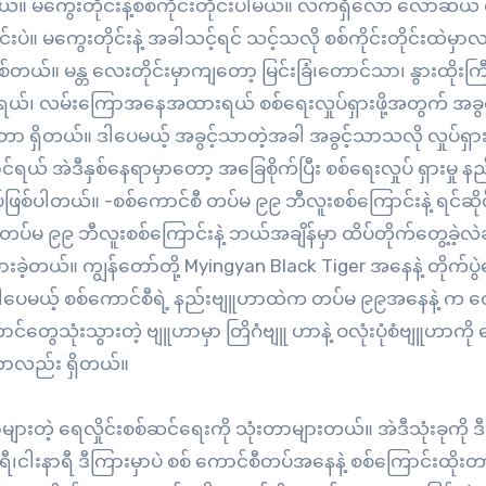
မယ်။ မကွေးတိုင်းနဲ့စစ်ကိုင်းတိုင်းပါမယ်။ လက်ရှိလော လောဆယ်
င်းပဲ။ မကွေးတိုင်းနဲ့ အခါသင့်ရင် သင့်သလို စစ်ကိုင်းတိုင်းထဲမှာ
းဖြစ်တယ်။ မန္တ လေးတိုင်းမှာကျတော့ မြင်းခြံ၊တောင်သာ၊ နွားထိုးကြီ
ဲရယ်၊ လမ်းကြောအနေအထားရယ် စစ်ရေးလှုပ်ရှားဖို့အတွက် အခွ
တာ ရှိတယ်။ ဒါပေမယ့် အခွင့်သာတဲ့အခါ အခွင့်သာသလို လှုပ်ရ
ာင်ရယ် အဲဒီနှစ်နေရာမှာတော့ အခြေစိုက်ပြီး စစ်ရေးလှုပ် ရှားမှု န
စ်ပါတယ်။ -စစ်ကောင်စီ တပ်မ ၉၉ ဘီလူးစစ်ကြောင်းနဲ့ ရင်ဆိုင်
ီ တပ်မ ၉၉ ဘီလူးစစ်ကြောင်းနဲ့ ဘယ်အချိန်မှာ ထိပ်တိုက်တွေ့ခဲ့လဲဆ
းခဲ့တယ်။ ကျွန်တော်တို့ Myingyan Black Tiger အနေနဲ့ တိုက်ပွဲ
်။ ဒါပေမယ့် စစ်ကောင်စီရဲ့ နည်းဗျူဟာထဲက တပ်မ ၉၉အနေနဲ့ က 
ေသုံးသွားတဲ့ ဗျူဟာမှာ တြိဂံဗျူ ဟာနဲ့ ဝလုံးပုံစံဗျူဟာကို ပ
ံးတာလည်း ရှိတယ်။
းတဲ့ ရေလှိုင်းစစ်ဆင်ရေးကို သုံးတာများတယ်။ အဲဒီသုံးခုကို 
ရီ၊ငါးနာရီ ဒီကြားမှာပဲ စစ် ကောင်စီတပ်အနေနဲ့ စစ်ကြောင်းထိုးတ