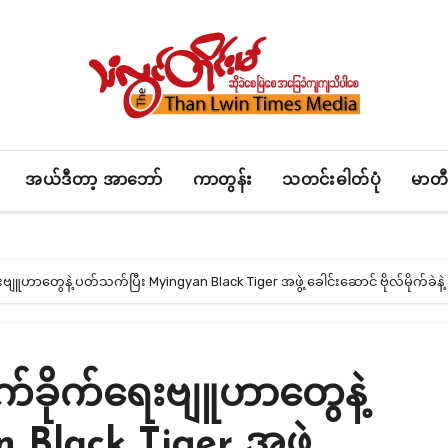
အယ်ဒီတာ့ အာဘော်
ကာတွန်း
သတင်းဓါတ်ပုံ
မာတီ
းဗျူဟာတွေနဲ့ ပတ်သက်ပြီး Myingyan Black Tiger အဖွဲ့ ခေါင်းဆောင် ဗိုလ်မိုက်ခဲ
ုက်ခိုက်ရေးဗျူဟာတွေနဲ့
Black Tiger အဖွဲ့