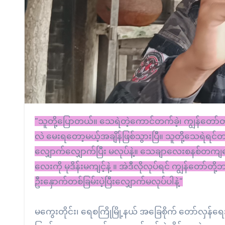
“သူတို့ပြောတယ်။ သေရဲတဲ့ကောင်တက်ခဲ့၊ ကျွန်တော်တို့ သေရဲတယ်ထွက်ခဲ့တယ်။ အခုချိန်မှာ မင်းဘာ ကောင်လဲ ငါဘာကောင်
လဲ မေးရတော့မယ့်အချိန်ဖြစ်သွားပြီ။ သူတို့သေရဲရင်တ
လျှောက်လျှောက်ပြီး မလုပ်နဲ့။ သေချာလေးစနစ်တကျပေါ့ 
လေးကို မုဒိန်းမကျင့်နဲ့ ။ အဲဒီလိုလုပ်ရင် ကျွန်တော်တို
ဦးနှောက်တစ်ခြမ်းပဲ့ပြီးလျှောက်မလုပ်ပါနဲ့”
မကွေးတိုင်း၊ ရေစကြိုမြို့နယ် အခြေစိုက် တော်လှန်ရေ