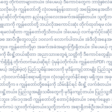
ိန်တွေ တိုက်တာများတယ်။ ဒါပေမယ့် ဒီကောင်တွေက ဘာဖြစ်လဲဆို
ပေါ့။ ကျွန်တော်တို့ လုံးဝမခန့်မှန်းထားတဲ့ အခြေအနေအထိကို
ု့ ရင်ဆိုင်တိုက်ရတာ နည်းနည်းလေးအခက်အခဲဖြစ်တယ်။ သူတို့ဘ
ဗျူဟာကို ကျွန်တော်တို့ ဘယ်လိုအကောင်းဆုံး တိုက်ထုတ်ရမ လဲ။
တ်ရမလဲဆိုတာ ကျွန်တော်တို့သိတယ်။ ဒါပေမယ့် လက်နက်ပိုင်းဆိုင
ွေကအစ အာပီဂျီတွေလည်း ၁၀လက် လောက်ပါတယ်။ အဲဒီလိုအနေအ
မရဘူး။ ကျွန်တော်တို့မှာ အခက်အခဲအများကြီးရှိတယ်။ ဒါပေမယ့် က
းရွာကို မီးရှို့တယ်ဆိုတာ အညာသားတွေရဲ့သတ္တိကို ဒီကောင်တွေနှို
ှိရှိနဲ့ တိုက်တက်မယ်ဆိုရင် ပုံမှန်ပဲတိုက်ပါ။ ကျွန်တော်PDF၊ ကျွ
 အပြစ်မဲ့တဲ့ ပြည်သူမိန်းခလေးကို မုဒိန်းကျင့်တာမျိုး ပြည်သူ
့ လုံးဝလက်ခံနိုင်စရာမရှိဘူး။ လုံးဝခွင့်လွှတ်နိုင်စရာ မရှိဘူး။ အခုမီ
်တို့က ။ ကျွန်တော်တို့စခန်းကို သိမ်းနိုင်ရင် မီးရှို့ လက်ခံတယ်
် မီးရှို့တယ်။ ပြည်သူအမျိုးသမီးတွေကို မုဒိန်းကျင့်တယ်။ ပြည်သူ့
နိုင်ဘူး။ ၁၆၊၁၇အထိ ကျွန်တော်တို့ တောင့်ခံခဲ့တယ်။ ၁၈ရက်နေ့မှာ သ
ု့ဘက်ကပဲ သွားတိုက်ခဲ့တယ်။သူတို့ဘက်က အရာရှိတစ်ဦးအပါအဝင် 