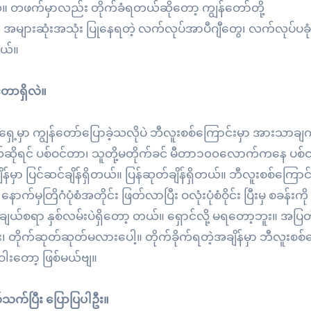
 တဖက်မှာလည်း တိုက်ခံရတယ်ဆိုတော့ ကျွန်တော်တို့
အများဆုံးအသုံး ပြုနေရတဲ့ လက်လုပ်အာပီဂျီတွေ၊ လက်လုပ်ပခု
တယ်။
်တာရှိလဲ။
ရှေ့မှာ ကျွန်တော်ပြောခဲ့သလိုပဲ ဘီလူးစစ်ကြောင်းမှာ အားသာချ
်ဆိုရင် ပစ်ဝင်တာ၊ သူတို့မတိုက်ခင် မီတာ၁၀၀လောက်ကနေ ပစ်
်ချိန်မှာ ပြင်ဆင်ချိန်ရှိတယ်။ ပြန်ဆုတ်ချိန်ရှိတယ်။ ဘီလူးစစ်ကြောင
ြိဂံပုံစံအတိုင်း ဖြတ်လာပြီး ဝလုံးပုံစံဝိုင်း ပြီးမှ စခန်းကို ဝ
းချယ်စရာ နှစ်လမ်းပဲရှိတော့ တယ်။ ရှောင်လို့ မရတော့ဘူး။ အပြတ
ား၊ တိုက်ဆုတ်ဆုတ်မလားပေါ့။ တိုက်ခိုက်ရတဲ့အချိန်မှာ ဘီလူးစစ်
ဝါးတော့ ဖြစ်မယ်ဗျ။
်ပြီး ပြောပြပါဦး။