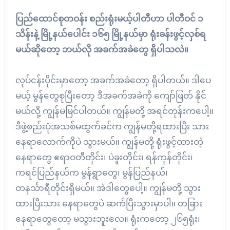
ပြည်ထောင်စုတဝန်း စည်းရုံးမယ့်ပါတီဟာ ပါတီဝင် ၁
သိန်းနဲ့ မြို့နယ်ပေါင်း ၁၆၅ မြို့နယ်မှာ ရုံးခန်းဖွင့်လှစ်ရ
မယ်ဆိုတော့ ဘယ်လို အခက်အခဲတွေ ရှိပါသလဲ။
လုပ်ငန်းပိုင်းမှာတော့ အခက်အခဲတော့ ရှိပါတယ်။ ဒါပေ
မယ့် မွန်တွေစုပြီးတော့ ဒီအခက်အခဲကို ကျော်ဖြတ် နိုင်
မယ်လို့ ကျွန်မမြင်ပါတယ်။ ကျွန်မတို့ အရင်တုန်းကပေါ့။
ဒီဖွဲ့စည်းပုံအသစ်မထွက်ခင်က ကျွန်မတို့ရထားပြီး သား
နေရာလောက်ကိုပဲ သွားမယ်။ ကျွန်မတို့ ရုံးဖွင့်ထားတဲ့
နေရာတွေ ဧရာဝတီတိုင်း၊ ပဲခူးတိုင်း၊ ရန်ကုန်တိုင်း၊
ကရင်ပြည်နယ်က မွန်ရွာတွေ၊ မွန်ပြည်နယ်၊
တနင်္သာရီတိုင်းရှိမယ်။ အဲဒါတွေပေါ့။ ကျွန်မတို့ သွား
ထားပြီးသား နေရာတွေပဲ ဆက်ပြီးသွားမှာပါ။ တခြား
နေရာတွေတော့ မသွားဘူးလေ။ ရုံးကတော့ ၂၆၅ရုံး၊