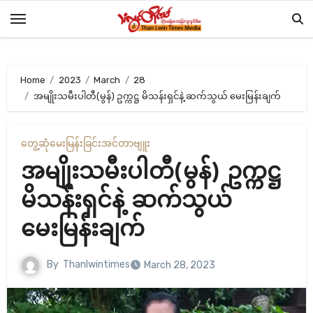
Skip
to
content
Home
2023
March
28
အမျိုးသမီးပါတီ(မွန်) ဥက္ကဋ္ဌ မိသန်းရှင်နဲ့ ဆက်သွယ် မေးမြန်းချက်
တွေ့ဆုံမေးမြန်းခြင်း
အင်တာဗျူး
အမျိုးသမီးပါတီ(မွန်) ဥက္ကဋ္ဌ
မိသန်းရှင်နဲ့ ဆက်သွယ်
မေးမြန်းချက်
By
Thanlwintimes
March 28, 2023