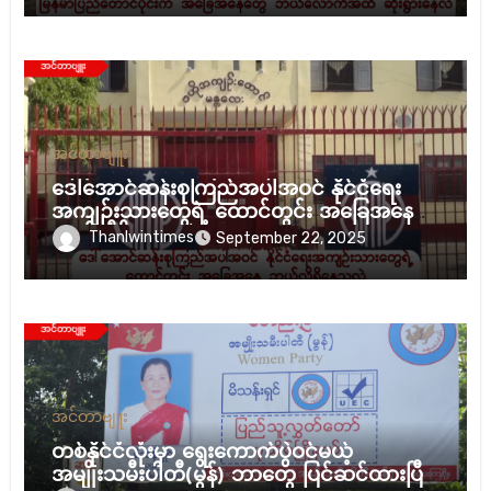
အင်တာဗျူး
ဒေါ်အောင်ဆန်းစုကြည်အပါအဝင် နိုင်ငံရေး
အကျဉ်းသားတွေရဲ့ ထောင်တွင်း အခြေအနေ
ဘယ်လိုရှိနေသလဲ။
Thanlwintimes
September 22, 2025
အင်တာဗျူး
တစ်နိုင်ငံလုံးမှာ ရွေးကောက်ပွဲဝင်မယ့်
အမျိုးသမီးပါတီ(မွန်) ဘာတွေ ပြင်ဆင်ထားပြီ