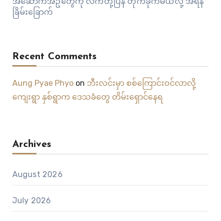
အဆောက်အဦတွေကို လက်တုံ့ပြန် တိုက်ခိုက်မယ်လို့ အီရန်
ခြိမ်းခြောက်
Recent Comments
Aung Pyae Phyo
on
ဘီးလင်းမှာ စစ်ကြောင်းဝင်လာလို့
ကျေးရွာ နှစ်ရွာက ဒေသခံတွေ တိမ်းရှောင်နေရ
Archives
August 2026
July 2026