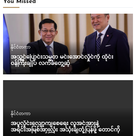
You Missed
နိုင်ငံတကာ
အသွင်ပြောင်းသမ္မတ မင်းအောင်လှိုင်ကို ထိုင်း
ဝန်ကြီးချုပ် လက်ခံတွေ့ဆုံ
နိုင်ငံတကာ
အပူလှိုင်းလျော့ကျစေရေး လူအင်အားနဲ့
အရင်းအမြစ်အားလုံး အသုံးချတုံ့ပြန်ဖို့ တောင်ကိုရီး