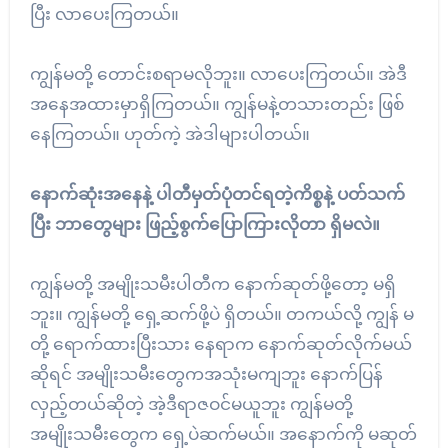
ပြီး လာပေးကြတယ်။
ကျွန်မတို့ တောင်းစရာမလိုဘူး။ လာပေးကြတယ်။ အဲဒီ
အနေအထားမှာရှိကြတယ်။ ကျွန်မနဲ့တသားတည်း ဖြစ်
နေကြတယ်။ ဟုတ်ကဲ့ အဲဒါများပါတယ်။
နောက်ဆုံးအနေနဲ့ ပါတီမှတ်ပုံတင်ရတဲ့ကိစ္စနဲ့ ပတ်သက်
ပြီး ဘာတွေများ ဖြည့်စွက်ပြောကြားလိုတာ ရှိမလဲ။
ကျွန်မတို့ အမျိုးသမီးပါတီက နောက်ဆုတ်ဖို့တော့ မရှိ
ဘူး။ ကျွန်မတို့ ရှေ့ဆက်ဖို့ပဲ ရှိတယ်။ တကယ်လို့ ကျွန် မ
တို့ ရောက်ထားပြီးသား နေရာက နောက်ဆုတ်လိုက်မယ်
ဆိုရင် အမျိုးသမီးတွေကအသုံးမကျဘူး နောက်ပြန်
လှည့်တယ်ဆိုတဲ့ အဲ့ဒီရာဇဝင်မယူဘူး ကျွန်မတို့
အမျိုးသမီးတွေက ရှေ့ပဲဆက်မယ်။ အနောက်ကို မဆုတ်