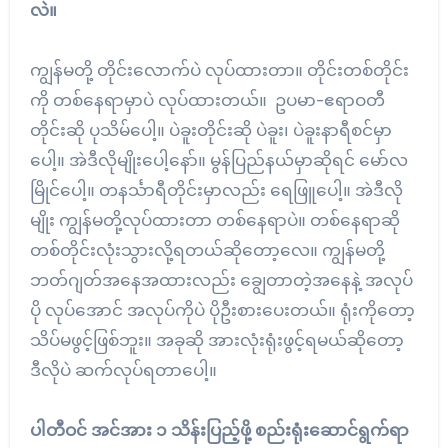
လဲ။
ကျွန်မတို့ တိုင်းလောက်ပဲ လုပ်ထားတာ။ တိုင်းတစ်တိုင်း
ကို တစ်နေရာမှာပဲ လုပ်ထားတယ်။ ဥပမာ-ဧရာဝတီ
တိုင်းဆို ပုသိမ်ပေါ့။ ပဲခူးတိုင်းဆို ပဲခူး၊ ပဲခူးနာရီစင်မှာ
ပေါ့။ အဲဒီလိုမျိုးပေါ့နော်။ မွန်ပြည်နယ်မှာဆိုရင် မော်လ
မြိုင်ပေါ့။ တနင်္သာရီတိုင်းမှာလည်း ရေဖြူပေါ့။ အဲဒီလို
မျိုး ကျွန်မတို့လုပ်ထားတာ တစ်နေရာပဲ။ တစ်နေရာဆို
တစ်တိုင်းလုံးသွားလို့ရတယ်ဆိုတော့လေ။ ကျွန်မတို့
ဘတ်ဂျတ်အနေအထားလည်း ချွေတာတဲ့အနေနဲ့ အလုပ်
ပို လုပ်အောင် အလုပ်ကိုပဲ ပိုဦးစားပေးတယ်။ ရုံးကိုတော့
သိပ်မဖွင့်ဖြစ်ဘူး။ အခုဆို အားလုံးရုံးဖွင့်ရမယ်ဆိုတော့
ဒီလိုပဲ ဆက်လုပ်ရတာပေါ့။
ပါတီဝင် အင်အား ၁ သိန်းပြည့်ဖို့ စည်းရုံးဆောင်ရွက်ရာ