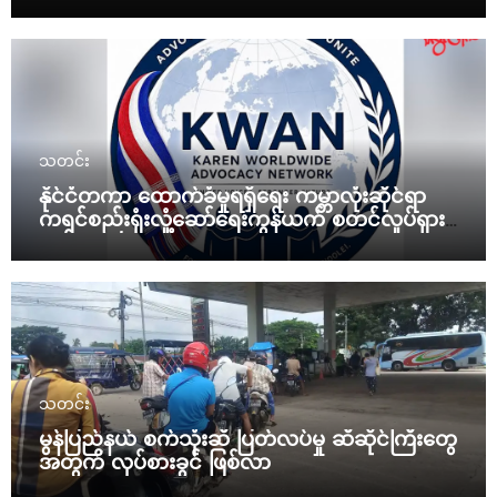
ယားသမ္မတ ညွှန်ကြား
သတင်း
နိုင်ငံတကာ ထောက်ခံမှုရရှိရေး ကမ္ဘာလုံးဆိုင်ရာ
ကရင်စည်းရုံးလှုံ့ဆော်ရေးကွန်ယက် စတင်လှုပ်ရှား
မယ်
သတင်း
မွန်ပြည်နယ် စက်သုံးဆီ ပြတ်လပ်မှု ဆီဆိုင်ကြီးတွေ
အတွက် လုပ်စားခွင် ဖြစ်လာ