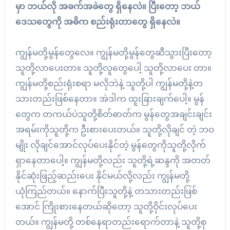
မှာ ဘယ်လို အခက်အခဲတွေ ရှိနေလဲ။ ပြီးတော့ ဘယ်
ဒေသတွေကို အဓိက စည်းရုံးတာတွေ ရှိနေလဲ။
ကျွန်မတို့မွန်တွေလေ။ ကျွန်မတို့မွန်တွေဆီသွားပြီးတော့
သူတို့လာပေးတာ။ သူတို့လူတွေပေါ့ သူတို့လာပေး တာ။
ကျွန်မတို့စည်းရုံးစရာ မလိုဘဲနဲ့ သူတို့ပါ ကျွန်မတို့နဲ့တ
သားတည်းဖြစ်နေတာ။ အဲဒါက ထူးခြားချက်ပေါ့။ မွန်
တွေက တကယ်ပဲသူတို့စိတ်ဓာတ်က မွန်တွေအချင်းချင်း
အရမ်းကိုသူတို့က ဦးစားပေးတယ်။ သူတို့လိုချင် တဲ့ ဘဝ
မျိုး လိုချင်အောင်လုပ်ပေးနိုင်တဲ့ မွန်တွေကိုသူတို့လိုက်
ရှာနေတာပေါ့။ ကျွန်မတို့လည်း သူတို့ရဲ့ဆန္ဒကို အတတ်
နိုင်ဆုံးဖြည့်ဆည်းပေး နိုင်မယ်လို့လည်း ကျွန်မတို့
ယုံကြည်တယ်။ နောက်ပြီးသူတို့နဲ့ တသားတည်းဖြစ်
အောင် ကြိုးစားနေတယ်ဆိုတော့ သူတို့ဝိုင်းလုပ်ပေး
တယ်။ ကျွန်မတို့ တစ်နေရာတည်းရောက်တာနဲ့ သူတို့စု