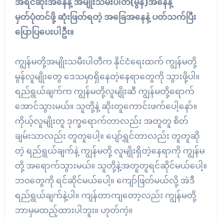
အရင်ဆုံးအနေနဲ့ အမျိုးသမီးပါတီ(မွန်)အနေနဲ့
မှတ်ပုံတင်ဖို့ ဆုံးဖြတ်ရတဲ့ အခြေအနေနဲ့ ပတ်သက်ပြီး
ပြောပြပေးပါဦး။
ကျွန်မတို့အမျိုးသမီးပါတီက နိုင်ငံရေးထက် ကျွန်မတို့
မွန်လူမျိုးတွေ ဒေသမှာရှိနေတဲ့နေရာတွေကို သွားဖို့ပါ။
ရည်ရွယ်ချက်က ကျွန်မတို့လူမျိုးဆီ ကျွန်မတို့ရောက်
အောင်သွားမယ်။ သူတို့နဲ့ ဆိုးတူကောင်းဖက်ပေါ့နော်။
ကိုယ့်လူမျိုးတူ ဒုက္ခရောက်တာလည်း အတူတူ စိတ်
ချမ်းသာလည်း တူတူပေါ့။ ပျော်ရွှင်တာလည်း တူတူဆို
တဲ့ ရည်ရွယ်ချက်နဲ့ ကျွန်မတို့ လူမျိုးရှိတဲ့နေရာကို ကျွန်မ
တို့ အရောက်သွားမယ်။ သူတို့နဲ့အတူတူရင်ဆိုင်မယ်ပေါ့။
ဘဝတွေကို ရင်ဆိုင်မယ်ပေါ့။ ကျော်ဖြတ်မယ်လို့ အဲဒီ
ရည်ရွယ်ချက်နဲ့ပါ။ ကျန်တာကျတော့လည်း ကျွန်မတို့
ဘာမှမထည့်ထားပါဘူး။ ဟုတ်ကဲ့။