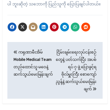
ပါ ဘူးဆိုတဲ့ သဘောကို ပြည်သူကို ပြောပြချင်ပါတယ်။
Post
ကရုဏာမီးအိမ်
ငြိမ်းချမ်းရေးလုပ်ငန်းစဉ်
navigation
Mobile Medical Team
တွေနဲ့ ပတ်သက်ပြီး အပစ်
တည်ထောင်သူ မဝေနဲ့
ရပ် ၇ ဖွဲ့ ပြောခွင့်ရ
ဆက်သွယ်မေးမြန်းချက်
ဗိုလ်မှူးကြီး စောကျော်
ညွန့်နဲ့ ဆက်သွယ်မေးမြန်း
ချက်