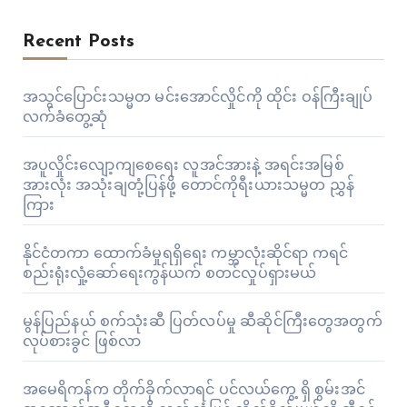
Recent Posts
အသွင်ပြောင်းသမ္မတ မင်းအောင်လှိုင်ကို ထိုင်း ဝန်ကြီးချုပ်
လက်ခံတွေ့ဆုံ
အပူလှိုင်းလျော့ကျစေရေး လူအင်အားနဲ့ အရင်းအမြစ်
အားလုံး အသုံးချတုံ့ပြန်ဖို့ တောင်ကိုရီးယားသမ္မတ ညွှန်
ကြား
နိုင်ငံတကာ ထောက်ခံမှုရရှိရေး ကမ္ဘာလုံးဆိုင်ရာ ကရင်
စည်းရုံးလှုံ့ဆော်ရေးကွန်ယက် စတင်လှုပ်ရှားမယ်
မွန်ပြည်နယ် စက်သုံးဆီ ပြတ်လပ်မှု ဆီဆိုင်ကြီးတွေအတွက်
လုပ်စားခွင် ဖြစ်လာ
အမေရိကန်က တိုက်ခိုက်လာရင် ပင်လယ်ကွေ့ ရှိ စွမ်းအင်