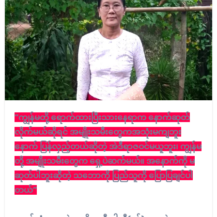
“ကျွန်မတို့ ရောက်ထားပြီးသားနေရာက နောက်ဆုတ်
လိုက်မယ်ဆိုရင် အမျိုးသမီးတွေကအသုံးမကျဘူး
နောက် ပြန်လှည့်တယ်ဆိုတဲ့ အဲဒီရာဇဝင်မယူဘူး၊ ကျွန်မ
တို့ အမျိုးသမီးတွေက ရှေ့ပဲဆက်မယ်။ အနောက်ကို မ
ဆုတ်ပါဘူးဆိုတဲ့ သဘောကို ပြည်သူကို ပြောပြချင်ပါ
တယ်”