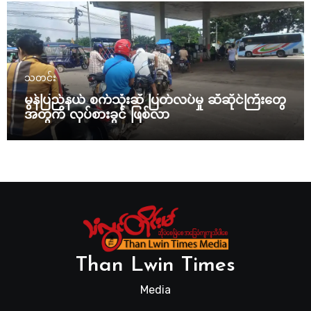
သတင်း
မွန်ပြည်နယ် စက်သုံးဆီ ပြတ်လပ်မှု ဆီဆိုင်ကြီးတွေ
အတွက် လုပ်စားခွင် ဖြစ်လာ
Than Lwin Times
Media