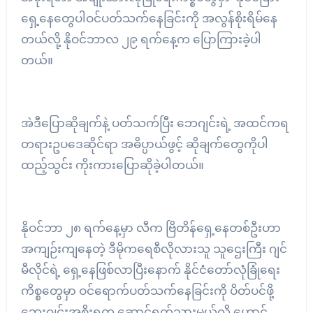
ရှေ့နေတွေပါဝင်ပတ်သက်နေခြင်းကို အလွန်စိုးရိမ်နေ
တယ်လို့ နိုဝင်ဘာလ ၂၉ ရက်နေ့က ပြောကြားခဲ့ပါ
တယ်။
အဲဒီပြောဆိုချက်နဲ့ ပတ်သက်ပြီး ဘေဂျင်းရဲ့ အထင်ကရ
တရားဥပဒေဆိုင်ရာ အဓိပ္ပာယ်ဖွင့် ဆိုချက်တွေကိုပါ
ထည့်သွင်း ကိုးကားပြောဆိုခဲ့ပါတယ်။
နိုဝင်ဘာ ၂၈ ရက်နေ့မှာ လီက ဗြိတိန်ရှေ့နေတစ်ဦးဟာ
အကျဉ်းကျနေတဲ့ ဒီမိုကရေစီလိုလားသူ သူဌေးကြီး ဂျင်
မီလိုင်ရဲ့ ရှေ့နေဖြစ်လာပြီးနောက် နိုင်ငံတော်လုံခြုံရေး
ကိစ္စတွေမှာ ဝင်ရောက်ပတ်သက်နေခြင်းကို ပိတ်ပင်ဖို့
ဘေးဂျင်းအစိုးရက ဆောင်ရွက်သွားမယ်လို့ ဟောင်