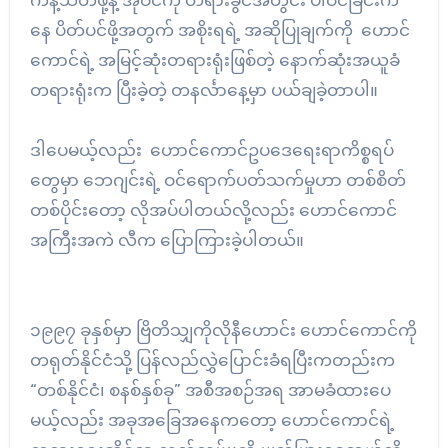
ကန့်သတ်ဖို့နဲ့ အိုဝင်ကို တရားခွင်အတွင်း ပါဝင်ခြင်းက
နေ ပိတ်ပင်ဖို့အတွက် အစိုးရရဲ့ အဆိုပြုချက်ကို ဟောင်
ကောင်ရဲ့ အမြင့်ဆုံးတရားရုံးဖြစ်တဲ့ နောက်ဆုံးအယူခံ
တရားရုံးက ပြီးခဲ့တဲ့ တနင်္လာနေ့မှာ ပယ်ချခဲ့တာပါ။
ဒါပေမယ့်လည်း ဟောင်ကောင်ဥပဒေရေးရာကိစ္စရပ်
တွေမှာ ဘေဂျင်းရဲ့ ဝင်ရောက်ပတ်သက်မှုဟာ တစ်စိတ်
တစ်ပိုင်းတော့ လိုအပ်ပါတယ်လို့လည်း ဟောင်ကောင်
အကြီးအကဲ လီက ပြောကြားခဲ့ပါတယ်။
၁၉၉၇ ခုနှစ်မှာ ဗြိတိသျှကိုလိုနီဟောင်း ဟောင်ကောင်ကို
တရုတ်နိုင်ငံသို့ ပြန်လည်လွှဲပြောင်းခံရပြီးကတည်းက
“တစ်နိုင်ငံ၊ စနစ်နှစ်ခု” အစီအစဉ်အရ အာမခံထားပေ
မယ့်လည်း အခုအခြေအနေကတော့ ဟောင်ကောင်ရဲ့