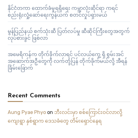
နိုင်ငံတကာ ထောက်ခံမှုရရှိရေး ကမ္ဘာလုံးဆိုင်ရာ ကရင်
စည်းရုံးလှုံ့ဆော်ရေးကွန်ယက် စတင်လှုပ်ရှားမယ်
မွန်ပြည်နယ် စက်သုံးဆီ ပြတ်လပ်မှု ဆီဆိုင်ကြီးတွေအတွက်
လုပ်စားခွင် ဖြစ်လာ
အမေရိကန်က တိုက်ခိုက်လာရင် ပင်လယ်ကွေ့ ရှိ စွမ်းအင်
အဆောက်အဦတွေကို လက်တုံ့ပြန် တိုက်ခိုက်မယ်လို့ အီရန်
ခြိမ်းခြောက်
Recent Comments
Aung Pyae Phyo
on
ဘီးလင်းမှာ စစ်ကြောင်းဝင်လာလို့
ကျေးရွာ နှစ်ရွာက ဒေသခံတွေ တိမ်းရှောင်နေရ