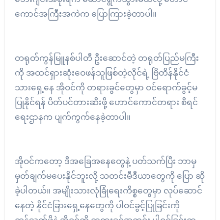
ကောင်အကြီးအကဲက ပြောကြားခဲ့တာပါ။
တရုတ်ကွန်မြူနစ်ပါတီ ဦးဆောင်တဲ့ တရုတ်ပြည်မကြီး
ကို အထင်ရှားဆုံးဝေဖန်သူဖြစ်တဲ့လိုင်ရဲ့ ဗြိတိန်နိုင်ငံ
သားရှေ့နေ အိုဝင်ကို တရားခွင်တွေမှာ ဝင်ရောက်ခွင့်မ
ပြုနိုင်ရန် ပိတ်ပင်တားဆီးဖို့ ဟောင်ကောင်တရား စီရင်
ရေးဌာနက ပျက်ကွက်နေခဲ့တာပါ။
အိုဝင်ကတော့ ဒီအခြေအနေတွေနဲ့ ပတ်သက်ပြီး ဘာမှ
မှတ်ချက်မပေးနိုင်ဘူးလို့ သတင်းမီဒီယာတွေကို ပြော ဆို
ခဲ့ပါတယ်။ အမျိုးသားလုံခြုံရေးကိစ္စတွေမှာ လုပ်ဆောင်
နေတဲ့ နိုင်ငံခြားရှေ့နေတွေကို ပါဝင်ခွင့်ပြုခြင်းကို