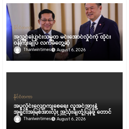
နိုင်ငံတကာ
အသွင်ပြောင်းသမ္မတ မင်းအောင်လှိုင်ကို ထိုင်း
ဝန်ကြီးချုပ် လက်ခံတွေ့ဆုံ
Thanlwintimes
August 6, 2026
နိုင်ငံတကာ
အပူလှိုင်းလျော့ကျစေရေး လူအင်အားနဲ့
အရင်းအမြစ်အားလုံး အသုံးချတုံ့ပြန်ဖို့ တောင်
ကိုရီးယားသမ္မတ ညွှန်ကြား
Thanlwintimes
August 6, 2026