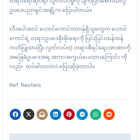
တရားရေးဆိုင်ရာ လွတ်လပ်မှုကို ပျက်ပြားစေတယ်လို့
ဥပဒေပညာရှင်အချို့က ပြောပါတယ်။
လီအပါအဝင် ဟောင်ကောင်တာဝန်ရှိသူတွေက ဟောင်
ကောင်ရဲ့ တရားဥပဒေစိုးမိုးရေးကို ပြင်းပြင်းထန်ထန်
ကတိပြုထားပြီး လွတ်လပ်တဲ့ တရားစီရင်ရေးအာဏာကို
အခြေခံဥပဒေအရ အကာအကွယ်ပေးထားကြောင်း ကို
လည်း ထပ်ခါတလဲလဲ ပြောဆိုခဲ့တာပါ။
Ref; Reuters
Post