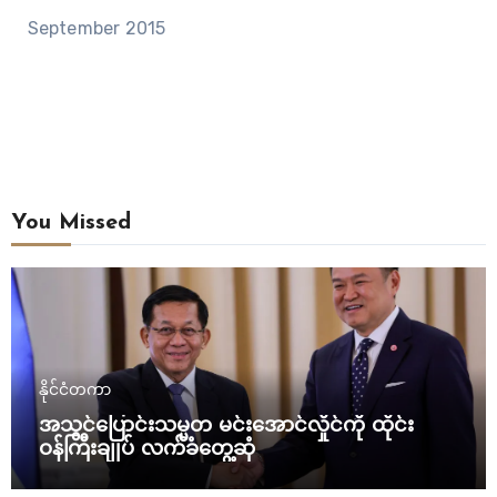
September 2015
You Missed
နိုင်ငံတကာ
အသွင်ပြောင်းသမ္မတ မင်းအောင်လှိုင်ကို ထိုင်း
ဝန်ကြီးချုပ် လက်ခံတွေ့ဆုံ