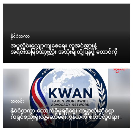
နိုင်ငံတကာ
အပူလှိုင်းလျော့ကျစေရေး လူအင်အားနဲ့
အရင်းအမြစ်အားလုံး အသုံးချတုံ့ပြန်ဖို့ တောင်ကိုရီး
ယားသမ္မတ ညွှန်ကြား
သတင်း
နိုင်ငံတကာ ထောက်ခံမှုရရှိရေး ကမ္ဘာလုံးဆိုင်ရာ
ကရင်စည်းရုံးလှုံ့ဆော်ရေးကွန်ယက် စတင်လှုပ်ရှား
မယ်