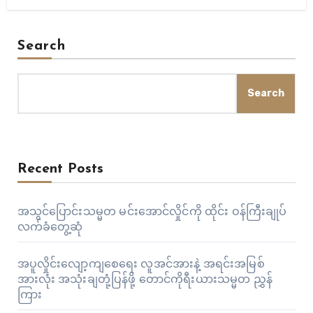
Search
Search
Recent Posts
အသွင်ပြောင်းသမ္မတ မင်းအောင်လှိုင်ကို ထိုင်း ဝန်ကြီးချုပ်
လက်ခံတွေ့ဆုံ
အပူလှိုင်းလျော့ကျစေရေး လူအင်အားနဲ့ အရင်းအမြစ်
အားလုံး အသုံးချတုံ့ပြန်ဖို့ တောင်ကိုရီးယားသမ္မတ ညွှန်
ကြား