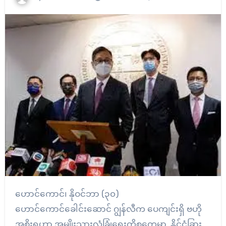
ဟောင်ကောင်၊ နိုဝင်ဘာ (၃၀)
ဟောင်ကောင်ခေါင်းဆောင် ဂျွန်လီက ပေကျင်းရှိ ဗဟို
အစိုးရဟာ အမျိုးသားလုံခြုံရေးကိစ္စတွေမှာ နိုင်ငံခြား