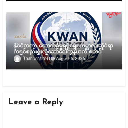
သတင်း
နိုင်ငံတကာ ထောက်ခံမှုရရှိရေး ကမ္ဘာလုံးဆိုင်ရာ
ကရင်စည်းရုံးလှုံ့ဆော်ရေးကွန်ယက် စတင်
လှုပ်ရှားမယ်
Thanlwintimes
August 6, 2026
Leave a Reply