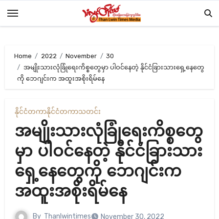
Skip
to
content
Home
2022
November
30
အမျိုးသားလုံခြုံရေးကိစ္စတွေမှာ ပါဝင်နေတဲ့ နိုင်ငံခြားသားရှေ့နေတွေ
ကို ဘေဂျင်းက အထူးအစိုးရိမ်နေ
နိုင်ငံတကာ
နိုင်ငံတကာ
သတင်း
အမျိုးသားလုံခြုံရေးကိစ္စတွေ
မှာ ပါဝင်နေတဲ့ နိုင်ငံခြားသား
ရှေ့နေတွေကို ဘေဂျင်းက
အထူးအစိုးရိမ်နေ
By
Thanlwintimes
November 30, 2022