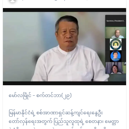
မော်လမြိုင် – စက်တင်ဘာ(၂၉)
မြန်မာနိုင်ငံရဲ့ စစ်အာဏာရှင်ဆန့်ကျင်ရေးနွေဦး
တော်လှန်ရေးအတွက် ပြည်သူလူထုရဲ့ စေတနာ၊ မေတ္တာ