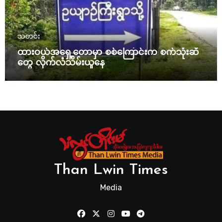
သတင်း
ထားဝယ်အရှေ့တောမှာ စစ်ကြောင်းက စက်သုံးဆီ
တွေ လိုက်လံသိမ်းယူနေ
Than Lwin Times
Media