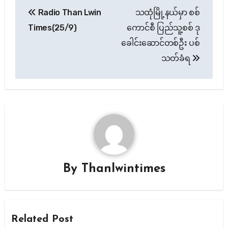
Post
Radio Than Lwin
သထုံမြို့နယ်မှာ စစ်
navigation
Times(25/9)
ကောင်စီ ပြည်သူ့စစ် ဒု
ခေါင်းဆောင်တစ်ဦး ပစ်
သတ်ခံရ
By
Thanlwintimes
Related Post