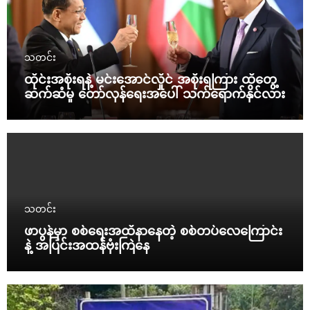
သတင်း
ထိုင်းအစိုးရနဲ့ မင်းအောင်လှိုင် အစိုးရကြား ထိတွေ့
ဆက်ဆံမှု တော်လှန်ရေးအပေါ် သက်ရောက်နိုင်လား
သတင်း
ဖာပွန်မှာ စစ်ရေးအထိနာနေတဲ့ စစ်တပ်လေကြောင်း
နဲ့ အပြင်းအထန်ဗုံးကြဲနေ