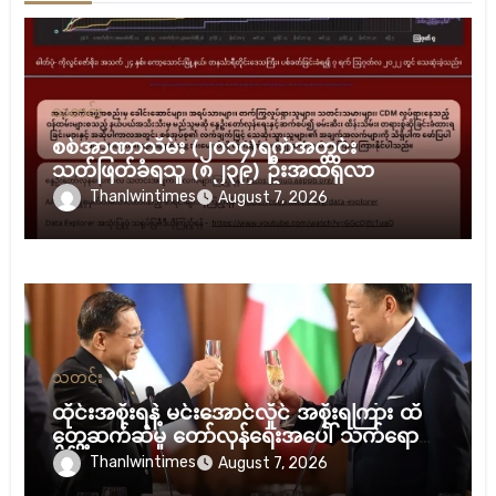
သတင်း
စစ်အာဏာသိမ်း (၂၀၁၄)ရက်အတွင်း
သတ်ဖြတ်ခံရသူ (၈၂၃၉) ဦးအထိရှိလာ
Thanlwintimes
August 7, 2026
သတင်း
ထိုင်းအစိုးရနဲ့ မင်းအောင်လှိုင် အစိုးရကြား ထိ
တွေ့ဆက်ဆံမှု တော်လှန်ရေးအပေါ် သက်ရောက်
နိုင်လား
Thanlwintimes
August 7, 2026