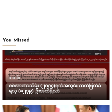
You Missed
သတင်း
စစ်အာဏာသိမ်း (၂၀၁၄)ရက်အတွင်း သတ်ဖြတ်ခံ
ရသူ (၈၂၃၉) ဦးအထိရှိလာ