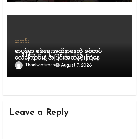
သတင်း
ဖာပွန်မှာ စစ်ရေးအထိနာနေတဲ့ စစ်တပ်
လေကြောင်းနဲ့ အပြင်းအထန်ဗုံးကြဲနေ
Thanlwintimes
August 7, 2026
Leave a Reply