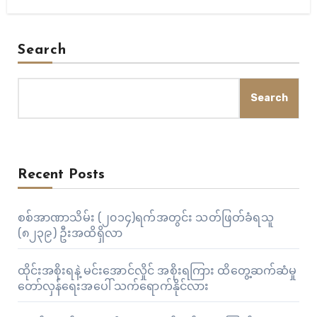
Search
Search
Recent Posts
စစ်အာဏာသိမ်း (၂၀၁၄)ရက်အတွင်း သတ်ဖြတ်ခံရသူ
(၈၂၃၉) ဦးအထိရှိလာ
ထိုင်းအစိုးရနဲ့ မင်းအောင်လှိုင် အစိုးရကြား ထိတွေ့ဆက်ဆံမှု
တော်လှန်ရေးအပေါ် သက်ရောက်နိုင်လား