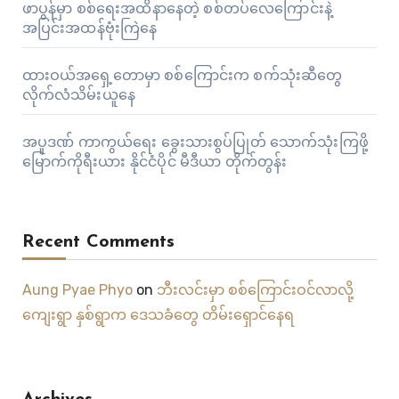
ဖာပွန်မှာ စစ်ရေးအထိနာနေတဲ့ စစ်တပ်လေကြောင်းနဲ့
အပြင်းအထန်ဗုံးကြဲနေ
ထားဝယ်အရှေ့တောမှာ စစ်ကြောင်းက စက်သုံးဆီတွေ
လိုက်လံသိမ်းယူနေ
အပူဒဏ် ကာကွယ်ရေး ခွေးသားစွပ်ပြုတ် သောက်သုံးကြဖို့
မြောက်ကိုရီးယား နိုင်ငံပိုင် မီဒီယာ တိုက်တွန်း
Recent Comments
Aung Pyae Phyo
on
ဘီးလင်းမှာ စစ်ကြောင်းဝင်လာလို့
ကျေးရွာ နှစ်ရွာက ဒေသခံတွေ တိမ်းရှောင်နေရ