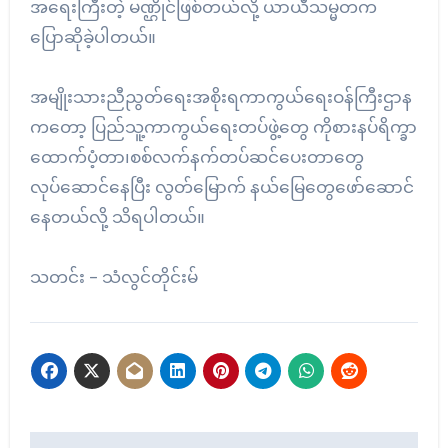
အရေးကြီးတဲ့ မဏ္ဌိုင်ဖြစ်တယ်လို့ ယာယီသမ္မတက
ပြောဆိုခဲ့ပါတယ်။
အမျိုးသားညီညွတ်ရေးအစိုးရကာကွယ်ရေးဝန်ကြီးဌာန
ကတော့ ပြည်သူ့ကာကွယ်ရေးတပ်ဖွဲ့တွေ ကိုစားနပ်ရိက္ခာ
ထောက်ပံ့တာ၊စစ်လက်နက်တပ်ဆင်ပေးတာတွေ
လုပ်ဆောင်နေပြီး လွတ်မြောက် နယ်မြေတွေဖော်ဆောင်
နေတယ်လို့ သိရပါတယ်။
သတင်း – သံလွင်တိုင်းမ်