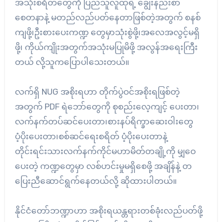
အသုံးစရိတ်တွေကို ပြည်သူလူထုရဲ့ ချွေးနည်းစာ
စေတနာနဲ့ မတည်လည်ပတ်နေတာဖြစ်တဲ့အတွက် စနစ်
ကျဖို့၊ဦးစားပေးကဏ္ဍ တွေမှာသုံးစွဲဖို့၊အလေအလွင့်မရှိ
ဖို့၊ ကိုယ်ကျိုးအတွက်အသုံးမပြုမိဖို့ အလွန်အရေးကြီး
တယ် လို့သူကပြောပါသေးတယ်။
လက်ရှိ NUG အစိုးရဟာ တိုက်ပွဲဝင်အစိုးရဖြစ်တဲ့
အတွက် PDF ရဲဘော်တွေကို စုစည်းလေ့ကျင့် ပေးတာ၊
လက်နက်တပ်ဆင်ပေးတာ၊စားနပ်ရိက္ခာဆေးဝါးတွေ
ပံ့ပိုးပေးတာ၊စစ်ဆင်ရေးစရိတ် ပံ့ပိုးပေးတာနဲ့
တိုင်းရင်းသားလက်နက်ကိုင်မဟာမိတ်တချို့ကို မျှဝေ
ပေးတဲ့ ကဏ္ဍတွေမှာ လစ်ဟင်းမှုမရှိစေဖို့ အချိန်နဲ့ တ
ပြေးညီဆောင်ရွက်နေတယ်လို့ ဆိုထားပါတယ်။
နိုင်ငံတော်ဘဏ္ဍာဟာ အစိုးရယန္တရားတစ်ခုံးလည်ပတ်ဖို့