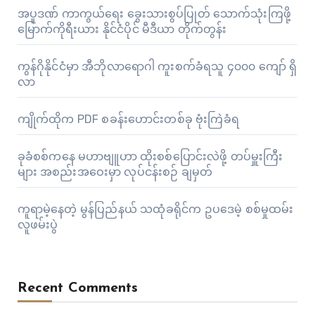
အပူဒဏ် ကာကွယ်ရေး ခွေးသားစွပ်ပြုတ် သောက်သုံးကြဖို့
မြောက်ကိုရီးယား နိုင်ငံပိုင် မီဒီယာ တိုက်တွန်း
ကွန်ဂိုနိုင်ငံမှာ အီဘိုလာရောဂါ ကူးစက်ခံရသူ ၄၀၀၀ ကျော် ရှိ
လာ
ကျိုက်ထိုက PDF စခန်းဟောင်းတစ်ခု ဗုံးကြဲခံရ
ခုခံစစ်ကနေ မဟာဗျူဟာ ထိုးစစ်ပြောင်းလဲဖို့ တပ်မှူးကြီး
များ အစည်းအဝေးမှာ လုပ်ငန်းစဉ် ချမှတ်
ကူရာမဲ့နေတဲ့ မွန်ပြည်နယ် သထုံခရိုင်က ဥပဒေမဲ့ စစ်မှုထမ်း
လူဖမ်းပွဲ
Recent Comments