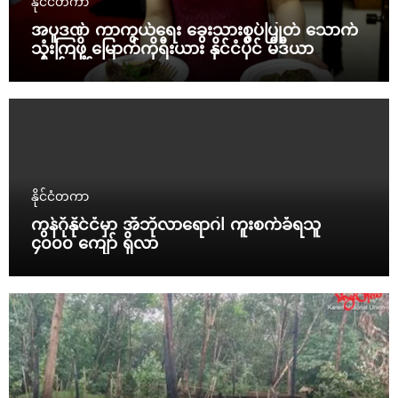
နိုင်ငံတကာ
အပူဒဏ် ကာကွယ်ရေး ခွေးသားစွပ်ပြုတ် သောက်
သုံးကြဖို့ မြောက်ကိုရီးယား နိုင်ငံပိုင် မီဒီယာ
တိုက်တွန်း
နိုင်ငံတကာ
ကွန်ဂိုနိုင်ငံမှာ အီဘိုလာရောဂါ ကူးစက်ခံရသူ
၄၀၀၀ ကျော် ရှိလာ