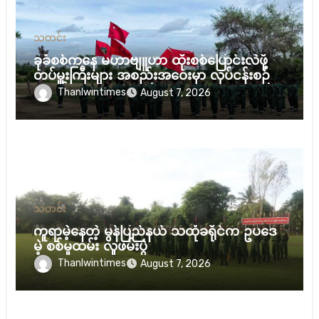
သတင်း
ခုခံစစ်ကနေ မဟာဗျူဟာ ထိုးစစ်ပြောင်းလဲဖို့
တပ်မှူးကြီးများ အစည်းအဝေးမှာ လုပ်ငန်းစဉ်
ချမှတ်
Thanlwintimes
August 7, 2026
သတင်း
ကူရာမဲ့နေတဲ့ မွန်ပြည်နယ် သထုံခရိုင်က ဥပဒေ
မဲ့ စစ်မှုထမ်း လူဖမ်းပွဲ
Thanlwintimes
August 7, 2026