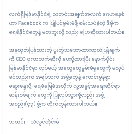
လက်ရှိမြန်မာနိုင်ငံရဲ့ သတင်းအချက်အလက် ဂေဟစနစ်
ဟာ Facebook က ပြုပြင်မွမ်းမံဖို့ စမ်းသပ်ခဲ့တဲ့ ဒီမိုက
ရေစီနိုင်ငံတွေနဲ့ မတူဘူးလို့ လည်း ပြောဆိုထားပါတယ်။
အခုထုတ်ပြန်ထားတဲ့ ပူးတွဲသဘောထားထုတ်ပြန်ချက်
ကို CEO ဇူကာဘက်ဆီကို ပေးပို့ထားပြီး နောက်ပိုင်း
မြန်မာနိုင်ငံမှာ လုပ်မယ့် အထွေထွေမွမ်းမံမှုတွေကို မလုပ်
ခင်တည်းက အရပ်ဘက် အဖွဲ့တွေနဲ့ ကောင်းမွန်စွာ
ဆွေးနွေးဖို့၊ ရေခံမြေခံအလိုက် လူ့အခွင့်အရေးဆိုင်ရာ
ဆန်းစစ်ချက် တွေကို ပြုလုပ်သွားဖို့လည်း အဖွဲ့
အစည်း(၄၃) ဖွဲ့က တိုက်တွန်းထားပါတယ်။
သတင်း – သံလွင်တိုင်းမ်