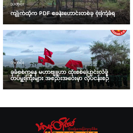
သတင်း
ကျိုက်ထိုက PDF စခန်းဟောင်းတစ်ခု ဗုံးကြဲခံရ
သတင်း
ခုခံစစ်ကနေ မဟာဗျူဟာ ထိုးစစ်ပြောင်းလဲဖို့
တပ်မှူးကြီးများ အစည်းအဝေးမှာ လုပ်ငန်းစဉ်
ချမှတ်