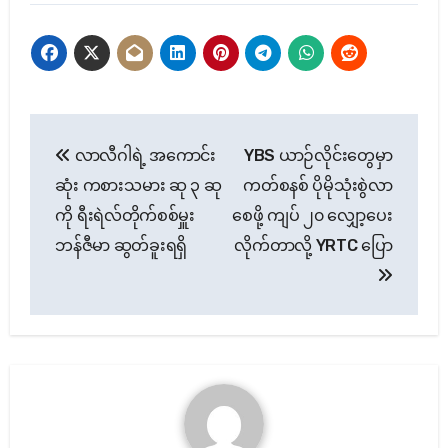
Post
လာလီဂါရဲ့ အကောင်း
YBS ယာဉ်လိုင်းတွေမှာ
navigation
ဆုံး ကစားသမား ဆု ၃ ဆု
ကတ်စနစ် ပိုမိုသုံးစွဲလာ
ကို ရီးရဲလ်တိုက်စစ်မှူး
စေဖို့ ကျပ် ၂၀ လျှော့ပေး
ဘန်ဇီမာ ဆွတ်ခူးရရှိ
လိုက်တာလို့ YRTC ပြော