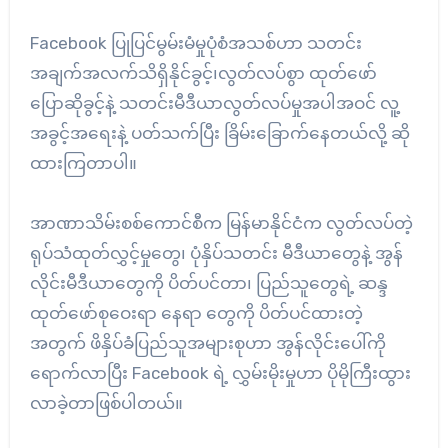
Facebook ပြုပြင်မွမ်းမံမှုပုံစံအသစ်ဟာ သတင်း
အချက်အလက်သိရှိနိုင်ခွင့်၊လွတ်လပ်စွာ ထုတ်ဖော်
ပြောဆိုခွင့်နဲ့ သတင်းမီဒီယာလွတ်လပ်မှုအပါအဝင် လူ့
အခွင့်အရေးနဲ့ ပတ်သက်ပြီး ခြိမ်းခြောက်နေတယ်လို့ ဆို
ထားကြတာပါ။
အာဏာသိမ်းစစ်ကောင်စီက မြန်မာနိုင်ငံက လွတ်လပ်တဲ့
ရုပ်သံထုတ်လွှင့်မှုတွေ၊ ပုံနှိပ်သတင်း မီဒီယာတွေနဲ့ အွန်
လိုင်းမီဒီယာတွေကို ပိတ်ပင်တာ၊ ပြည်သူတွေရဲ့ ဆန္ဒ
ထုတ်ဖော်စုဝေးရာ နေရာ တွေကို ပိတ်ပင်ထားတဲ့
အတွက် ဖိနှိပ်ခံပြည်သူအများစုဟာ အွန်လိုင်းပေါ်ကို
ရောက်လာပြီး Facebook ရဲ့ လွှမ်းမိုးမှုဟာ ပိုမိုကြီးထွား
လာခဲ့တာဖြစ်ပါတယ်။