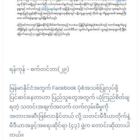
ရန်ကုန် – စက်တင်ဘာ(၂၉)
မြန်မာနိုင်ငံအတွက် Facebook ပုံစံအသစ်ပြုလုပ်ဖို့
ပြင်ဆင်နေတာဟာ ပြည်သူတွေအတွက် ယုံကြည်စိတ်ချ
ရတဲ့ သတင်းအချက်အလက် လက်လှမ်းမီမှုကို
အတားအဆီးဖြစ်လာနိုင်တယ် လို့ သတင်းမီဒီယာတိုက်နဲ့
မီဒီယာအခွင့်အရေးဆိုင်ရာ (၄၃) ဖွဲ့က တောင်းဆိုထားပါ
တယ်။