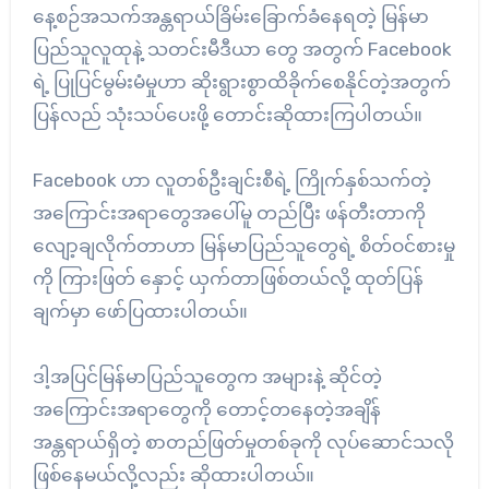
နေ့စဉ်အသက်အန္တရာယ်ခြိမ်းခြောက်ခံနေရတဲ့ မြန်မာ
ပြည်သူလူထုနဲ့ သတင်းမီဒီယာ တွေ အတွက် Facebook
ရဲ့ ပြုပြင်မွမ်းမံမှုဟာ ဆိုးရွားစွာထိခိုက်စေနိုင်တဲ့အတွက်
ပြန်လည် သုံးသပ်ပေးဖို့ တောင်းဆိုထားကြပါတယ်။
Facebook ဟာ လူတစ်ဦးချင်းစီရဲ့ ကြိုက်နှစ်သက်တဲ့
အကြောင်းအရာတွေအပေါ်မူ တည်ပြီး ဖန်တီးတာကို
လျော့ချလိုက်တာဟာ မြန်မာပြည်သူတွေရဲ့ စိတ်ဝင်စားမှု
ကို ကြားဖြတ် နှောင့် ယှက်တာဖြစ်တယ်လို့ ထုတ်ပြန်
ချက်မှာ ဖော်ပြထားပါတယ်။
ဒါ့အပြင်မြန်မာပြည်သူတွေက အများနဲ့ ဆိုင်တဲ့
အကြောင်းအရာတွေကို တောင့်တနေတဲ့အချိန်
အန္တရာယ်ရှိတဲ့ စာတည်ဖြတ်မှုတစ်ခုကို လုပ်ဆောင်သလို
ဖြစ်နေမယ်လို့လည်း ဆိုထားပါတယ်။