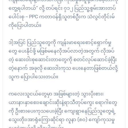
တွေ့ရပါတယ်” လို့ တပ်ရင်း ၇၁၂ ပြည်သူ့စွမ်းအားတပ်
ပေါင်းစု – PPC ကတာဝန်ရှိသူတစ်ဦးက သံလွင်တိုင်းမ်
ကိုပြောပါတယ်။
ဒါ့အပြင် ပြည်သူတွေကို ကျန်းမာရေးစောင့်ရှောက်မှု
တွေ ပေးနိုင်ဖို့ မဖြစ်မနေလိုအပ်လာတဲ့အတွက် လိုအပ်
တဲ့ ဆေးဝါးစုဆောင်းတာတွေကို စတင်လုပ်ဆောင်ခဲ့ပြီး
တဲ့နောက် အခုလို ဆေးဝါးကုသ ပေးနေတာဖြစ်တယ်လို့
သူက ပြောပါသေးတယ်။
ကလေးသူငယ်တွေမှာ အဖြစ်များတဲ့ သွားပိုးစား၊
ယားနာ၊နှာစေး၊ချောင်းဆိုးနဲ့ရာသီတုပ်ကွေး ရောဂါတွေ
ကို ဦးစားပေးကုသပေးခဲ့ပြီး ကျေးရွာနေပြည်သူတွေရဲ့
သွေးတိုး၊အာရုံကြောဆိုင်ရာ လူနာ (၈၀) ကျော်ကုသမှု