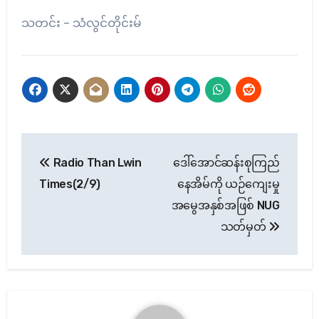
သတင်း – သံလွင်တိုင်းမ်
Post
Radio Than Lwin
ဒေါ်အောင်ဆန်းစုကြည်
navigation
Times(2/9)
နေအိမ်ကို ယဉ်ကျေးမှု
အမွေအနှစ်အဖြစ် NUG
သတ်မှတ်