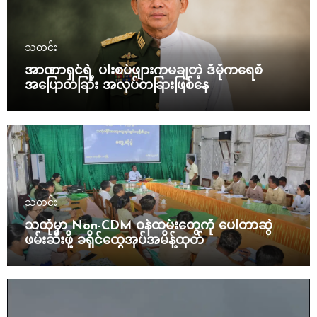
သတင်း
အာဏာရှင်ရဲ့ ပါးစပ်ဖျားကမချတဲ့ ဒီမိုကရေစီ
အပြောတခြား အလုပ်တခြားဖြစ်နေ
သတင်း
သထုံမှာ Non-CDM ဝန်ထမ်းတွေကို ပေါ်တာဆွဲ
ဖမ်းဆီးဖို့ ခရိုင်ထွေအုပ်အမိန့်ထုတ်