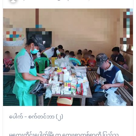
ပေါက် – စက်တင်ဘာ (၂)
မကွေးတိုင်းပေါက်မြို့က ကျေးရွာတစ်ရွာကို ပြည်သူ့