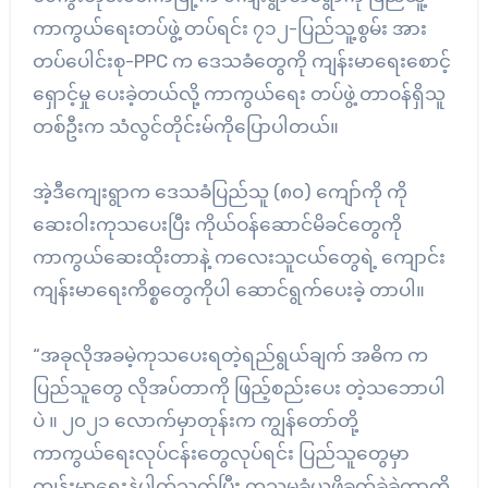
ကာကွယ်ရေးတပ်ဖွဲ့ တပ်ရင်း ၇၁၂-ပြည်သူ့စွမ်း အား
တပ်ပေါင်းစု-PPC က ဒေသခံတွေကို ကျန်းမာရေးစောင့်
ရှောင့်မှု ပေးခဲ့တယ်လို့ ကာကွယ်ရေး တပ်ဖွဲ့ တာဝန်ရှိသူ
တစ်ဦးက သံလွင်တိုင်းမ်ကိုပြောပါတယ်။
အဲ့ဒီကျေးရွာက ဒေသခံပြည်သူ (၈၀) ကျော်ကို ကို
ဆေးဝါးကုသပေးပြီး ကိုယ်ဝန်ဆောင်မိခင်တွေကို
ကာကွယ်ဆေးထိုးတာနဲ့ ကလေးသူငယ်တွေရဲ့ ကျောင်း
ကျန်းမာရေးကိစ္စတွေကိုပါ ဆောင်ရွက်ပေးခဲ့ တာပါ။
“အခုလိုအခမဲ့ကုသပေးရတဲ့ရည်ရွယ်ချက် အဓိက က
ပြည်သူတွေ လိုအပ်တာကို ဖြည့်စည်းပေး တဲ့သဘောပါ
ပဲ ။ ၂၀၂၁ လောက်မှာတုန်းက ကျွန်တော်တို့
ကာကွယ်ရေးလုပ်ငန်းတွေလုပ်ရင်း ပြည်သူတွေမှာ
ကျန်းမာရေးနဲ့ပါတ်သက်ပြီး ကုသမှုခံယူဖို့ခက်ခဲခဲ့တာကို