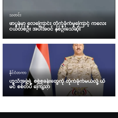
သတင်း
ဖာပွန်မှာ လေကြောင်း တိုက်ခိုက်မှုကြောင့် ကလေး
ငယ်တစ်ဦး အပါအဝင် နှစ်ဦးသေဆုံး
နိုင်ငံတကာ
ဟူသီအဖွဲ့ရဲ့ စစ်စခန်းတွေကို တိုက်ခိုက်မယ်လို့ ယီ
မင် စစ်တပ် ကြေညာ