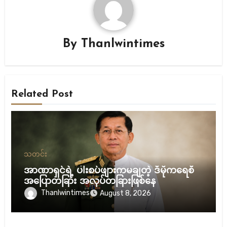
By
Thanlwintimes
Related Post
သတင်း
အာဏာရှင်ရဲ့ ပါးစပ်ဖျားကမချတဲ့ ဒီမိုကရေစီ
အပြောတခြား အလုပ်တခြားဖြစ်နေ
Thanlwintimes
August 8, 2026