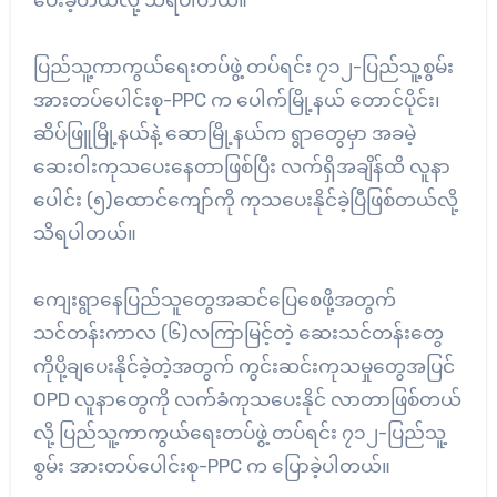
ပေးခဲ့တယ်လို့ သိရပါတယ်။
ပြည်သူ့ကာကွယ်ရေးတပ်ဖွဲ့ တပ်ရင်း ၇၁၂-ပြည်သူ့စွမ်း
အားတပ်ပေါင်းစု-PPC က ပေါက်မြို့နယ် တောင်ပိုင်း၊
ဆိပ်ဖြူမြို့နယ်နဲ့ ဆောမြို့နယ်က ရွာတွေမှာ အခမဲ့
ဆေးဝါးကုသပေးနေတာဖြစ်ပြီး လက်ရှိအချိန်ထိ လူနာ
ပေါင်း (၅)ထောင်ကျော်ကို ကုသပေးနိုင်ခဲ့ပြီဖြစ်တယ်လို့
သိရပါတယ်။
ကျေးရွာနေပြည်သူတွေအဆင်ပြေစေဖို့အတွက်
သင်တန်းကာလ (၆)လကြာမြင့်တဲ့ ဆေးသင်တန်းတွေ
ကိုပို့ချပေးနိုင်ခဲ့တဲ့အတွက် ကွင်းဆင်းကုသမှုတွေအပြင်
OPD လူနာတွေကို လက်ခံကုသပေးနိုင် လာတာဖြစ်တယ်
လို့ ပြည်သူ့ကာကွယ်ရေးတပ်ဖွဲ့ တပ်ရင်း ၇၁၂-ပြည်သူ့
စွမ်း အားတပ်ပေါင်းစု-PPC က ပြောခဲ့ပါတယ်။