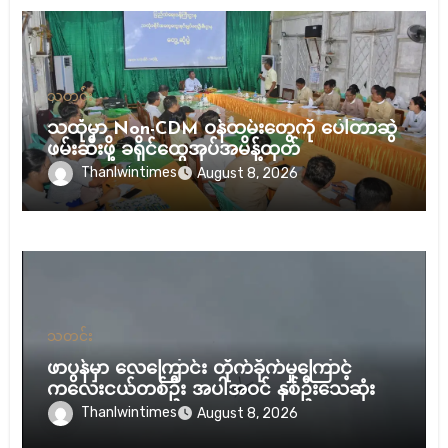
သတင်း
သထုံမှာ Non-CDM ဝန်ထမ်းတွေကို ပေါ်တာဆွဲ
ဖမ်းဆီးဖို့ ခရိုင်ထွေအုပ်အမိန့်ထုတ်
Thanlwintimes
August 8, 2026
သတင်း
ဖာပွန်မှာ လေကြောင်း တိုက်ခိုက်မှုကြောင့်
ကလေးငယ်တစ်ဦး အပါအဝင် နှစ်ဦးသေဆုံး
Thanlwintimes
August 8, 2026