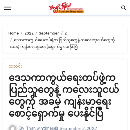
Skip
to
content
Home
2022
September
2
ဒေသကာကွယ်ရေးတပ်ဖွဲ့က ပြည်သူတွေနဲ့ ကလေးသူငယ်တွေကို
အခမဲ့ ကျန်းမာရေးစောင့်ရှောက်မှု ပေးနိုင်ပြီ
သတင်း
ဒေသကာကွယ်ရေးတပ်ဖွဲ့က
ပြည်သူတွေနဲ့ ကလေးသူငယ်
တွေကို အခမဲ့ ကျန်းမာရေး
စောင့်ရှောက်မှု ပေးနိုင်ပြီ
By
Thanlwintimes
September 2, 2022