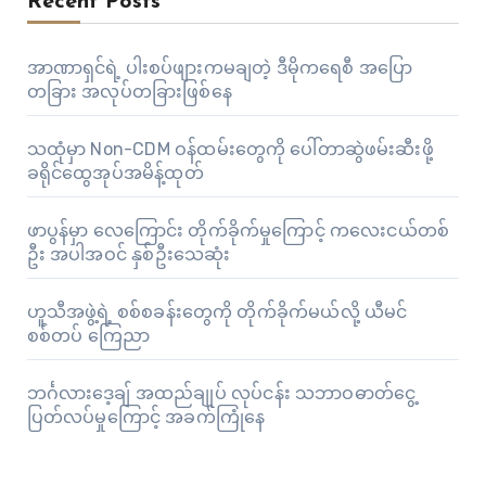
Recent Posts
အာဏာရှင်ရဲ့ ပါးစပ်ဖျားကမချတဲ့ ဒီမိုကရေစီ အပြော
တခြား အလုပ်တခြားဖြစ်နေ
သထုံမှာ Non-CDM ဝန်ထမ်းတွေကို ပေါ်တာဆွဲဖမ်းဆီးဖို့
ခရိုင်ထွေအုပ်အမိန့်ထုတ်
ဖာပွန်မှာ လေကြောင်း တိုက်ခိုက်မှုကြောင့် ကလေးငယ်တစ်
ဦး အပါအဝင် နှစ်ဦးသေဆုံး
ဟူသီအဖွဲ့ရဲ့ စစ်စခန်းတွေကို တိုက်ခိုက်မယ်လို့ ယီမင်
စစ်တပ် ကြေညာ
ဘင်္ဂလားဒေ့ချ် အထည်ချုပ် လုပ်ငန်း သဘာဝဓာတ်ငွေ့
ပြတ်လပ်မှုကြောင့် အခက်ကြုံနေ