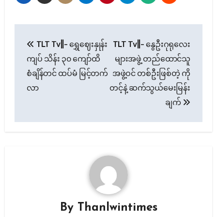
Post
TLT Tv||- ရွှေဈေးနှုန်း
TLT Tv||- နွေဦးဂုရုလေး
navigation
ကျပ် သိန်း ၃၀ ကျော်ထိ
များအဖွဲ့ တည်ထောင်သူ
စံချိန်တင် ထပ်မံ မြင့်တက်
အဖွဲ့ဝင် တစ်ဦးဖြစ်တဲ့ ကို
လာ
တင့်နဲ့ ဆက်သွယ်မေးမြန်း
ချက်
By
Thanlwintimes