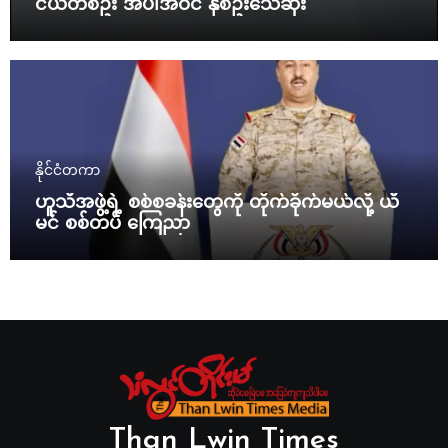
ငယ်တစ်ဦး အပါအဝင် နှစ်ဦးသေဆုံး
နိုင်ငံတကာ
ဟူသီအဖွဲ့ရဲ့ စစ်စခန်းတွေကို တိုက်ခိုက်မယ်လို့ ယီ
မင် စစ်တပ် ကြေညာ
Than Lwin Times