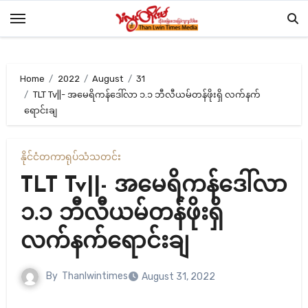
Skip
to
content
Home
2022
August
31
TLT Tv||- အမေရိကန်ဒေါ်လာ ၁.၁ ဘီလီယမ်တန်ဖိုးရှိ လက်နက်
ရောင်းချ
နိုင်ငံတကာ
ရုပ်သံ
သတင်း
TLT Tv||- အမေရိကန်ဒေါ်လာ
၁.၁ ဘီလီယမ်တန်ဖိုးရှိ
လက်နက်ရောင်းချ
By
Thanlwintimes
August 31, 2022