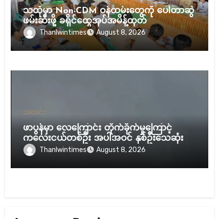
သထုံမှာ Non-CDM ဝန်ထမ်းတွေကို ပေါ်တာဆွဲ
ဖမ်းဆီးဖို့ ခရိုင်ထွေအုပ်အမိန့်ထုတ်
Thanlwintimes
August 8, 2026
သတင်း
ဖာပွန်မှာ လေကြောင်း တိုက်ခိုက်မှုကြောင့်
ကလေးငယ်တစ်ဦး အပါအဝင် နှစ်ဦးသေဆုံး
Thanlwintimes
August 8, 2026