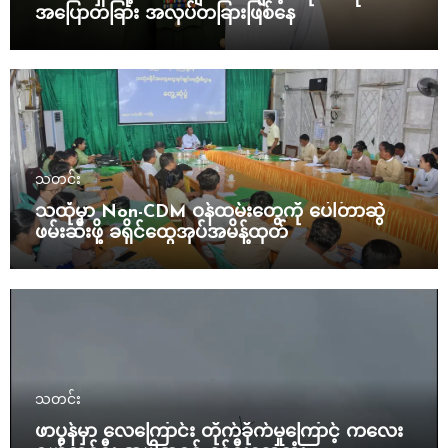
အပြောတခြား အလုပ်တခြားဖြစ်နေ
သတင်း
သထုံမှာ Non-CDM ဝန်ထမ်းတွေကို ပေါ်တာဆွဲ
ဖမ်းဆီးဖို့ ခရိုင်ထွေအုပ်အမိန့်ထုတ်
သတင်း
ဖာပွန်မှာ လေကြောင်း တိုက်ခိုက်မှုကြောင့် ကလေး