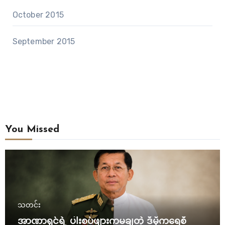
October 2015
September 2015
You Missed
သတင်း
အာဏာရှင်ရဲ့ ပါးစပ်ဖျားကမချတဲ့ ဒီမိုကရေစီ