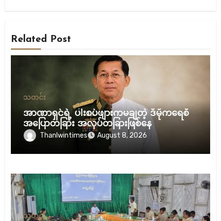
Related Post
သတင်း
အာဏာရှင်ရဲ့ ပါးစပ်ဖျားကမချတဲ့ ဒီမိုကရေစီ
အပြောတခြား အလုပ်တခြားဖြစ်နေ
Thanlwintimes
August 8, 2026
သတင်း