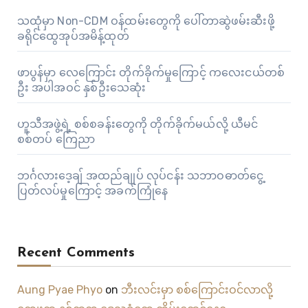
သထုံမှာ Non-CDM ဝန်ထမ်းတွေကို ပေါ်တာဆွဲဖမ်းဆီးဖို့
ခရိုင်ထွေအုပ်အမိန့်ထုတ်
ဖာပွန်မှာ လေကြောင်း တိုက်ခိုက်မှုကြောင့် ကလေးငယ်တစ်
ဦး အပါအဝင် နှစ်ဦးသေဆုံး
ဟူသီအဖွဲ့ရဲ့ စစ်စခန်းတွေကို တိုက်ခိုက်မယ်လို့ ယီမင်
စစ်တပ် ကြေညာ
ဘင်္ဂလားဒေ့ချ် အထည်ချုပ် လုပ်ငန်း သဘာဝဓာတ်ငွေ့
ပြတ်လပ်မှုကြောင့် အခက်ကြုံနေ
Recent Comments
Aung Pyae Phyo
on
ဘီးလင်းမှာ စစ်ကြောင်းဝင်လာလို့