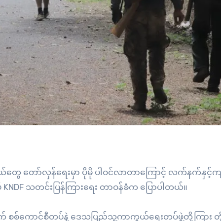
ယ်တွေ တော်လှန်ရေးမှာ ပိုမို ပါဝင်လာတာကြောင့် လက်နက်နှင့်
် KNDF သတင်းပြန်ကြားရေး တာဝန်ခံက ပြောပါတယ်။
စစ်ကောင်စီတပ်နဲ့ ဒေသပြည်သူ့ကာကွယ်ရေးတပ်ဖွဲ့တို့ကြား တို