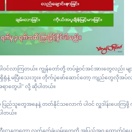
ာ ပါဝင်လာကြတယ်။ ကျွန်တော်တို့ တပ်ဖွဲ့ဝင်အင်အားတွေလည်း မ
ံနဲ့ မပြီးသေးဘူး။ တိုက်ပွဲဖော်ဆောင်တော့ ကျည်တွေလိုအပ
ရာတွေပါ” လို့ ဆိုပါတယ်။
ပြည်သူတွေအနေနဲ့ တတ်နိုင်သလောက် ပါဝင် လှူဒါန်းပေးကြဖို့ 
းပါတယ်။
ီးဌာနကတော့ လက်နက်ခဲယမ်းတွေကို အပြည့်အဝ ထောက်ပံ့ပေးန