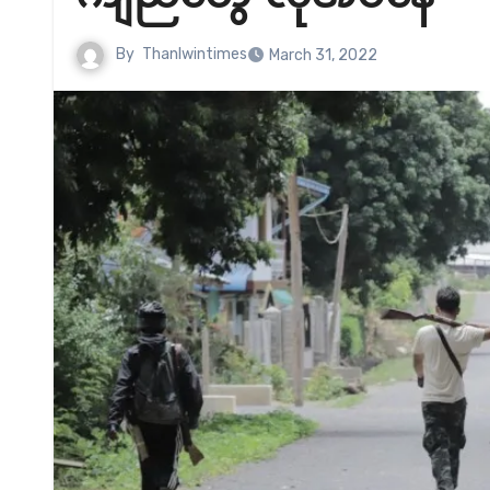
By
Thanlwintimes
March 31, 2022