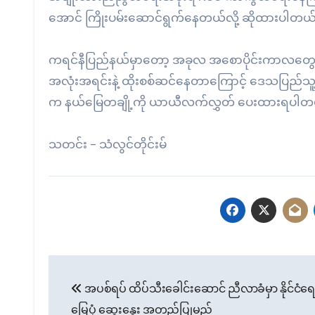
အောင် ကြိုးပမ်းဆောင်ရွက်နေတယ်လို့ ဆိုထားပါတယ
ကရင်နီပြည်နယ်မှာတော့ အခုလ အစောပိုင်းကာလတွ
အလုံးအရင်းနဲ့ ထိုးစစ်ဆင်နေတာကြောင့် ဒေသပြည်သူ့ က
က နယ်မြေတချို့ကို ယာယီလက်လွှတ် ပေးထားရပါတ
သတင်း – သံလွင်တိုင်းမ်
Post
အပစ်ရပ် ထိပ်သီးခေါင်းဆောင် ညီလာခံမှာ နိုင်ငံရ
navigation
မြေပုံ ဆွေးနွေး အတည်ပြုမည်