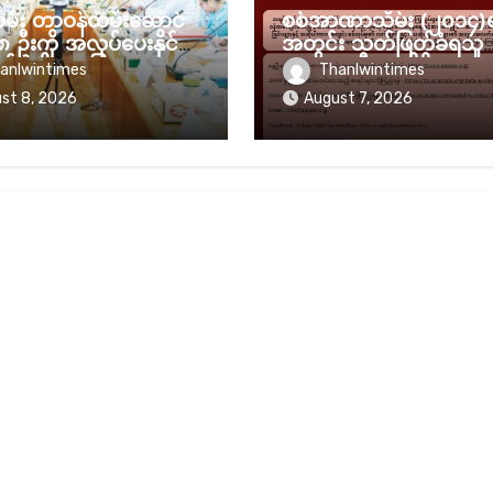
ုထမ်း တာဝန်ထမ်းဆောင်
စစ်အာဏာသိမ်း (၂၀၁၄)
၈ ဦးကို အလုပ်ပေးနိုင်ခဲ့
အတွင်း သတ်ဖြတ်ခံရသူ
 စစ်အစိုးရ ပြော
(၈၂၃၉) ဦးအထိရှိလာ
anlwintimes
Thanlwintimes
st 8, 2026
August 7, 2026