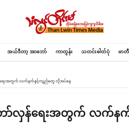
အယ်ဒီတာ့ အာဘော်
ကာတွန်း
သတင်းဓါတ်ပုံ
မာတီ
်ရေးအတွက် လက်နက်နှင့်ကျည်တွေ လိုအပ်နေ
ော်လှန်ရေးအတွက် လက်နက်န