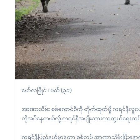
မော်လမြိုင် ၊ မတ် (၃၁)
အာဏာသိမ်း စစ်ကောင်စီကို တိုက်ထုတ်ဖို့ ကရင်နီလူင
လိုအပ်နေတယ်လို့ ကရင်နီအမျိုးသားကာကွယ်ရေးတပ
ကရင်နီပြည်နယ်မှာတော့ စစ်တပ် အာဏာသိမ်းပြီးနောက် 