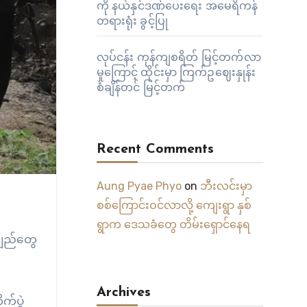
ကို နယ်နှင်ဒဏ်ပေးရေး အမေရိကန်
တရားရုံး ခွင့်ပြု
လုပ်ငန်း ကုန်ကျစရိတ် မြင့်တက်လာ
မှုကြောင့် ထိုင်းမှာ ကြက်ဥဈေးနှုန်း
စံချိန်တင် မြင့်တက်
Recent Comments
Aung Pyae Phyo
on
ဘီးလင်းမှာ
စစ်ကြောင်းဝင်လာလို့ ကျေးရွာ နှစ်
ရွာက ဒေသခံတွေ တိမ်းရှောင်နေရ
ကျည်တွေ
Archives
က်ပွဲ