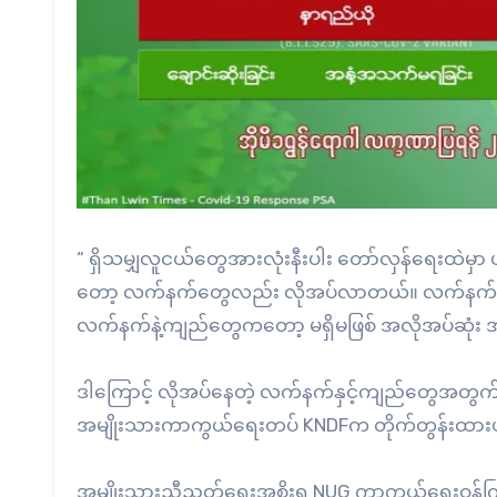
“ ရှိသမျှလူငယ်တွေအားလုံးနီးပါး တော်လှန်ရေးထဲမှ
တော့ လက်နက်တွေလည်း လိုအပ်လာတယ်။ လက်နက်ရှိရု
လက်နက်နဲ့ကျည်တွေကတော့ မရှိမဖြစ် အလိုအပ်ဆုံး အ
ဒါကြောင့် လိုအပ်နေတဲ့ လက်နက်နှင့်ကျည်တွေအတွက် 
အမျိုးသားကာကွယ်ရေးတပ် KNDFက တိုက်တွန်းထာ
အမျိုးသားညီညွတ်ရေးအစိုးရ NUG ကာကွယ်ရေးဝန်ကြ