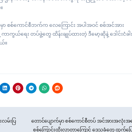
်။
ေမှာ စစ်ကောင်စီဘက်က လေကြောင်း အပါအဝင် စစ်အင်အား
ာကွယ်ရေး တပ်ဖွဲ့တွေ ထိန်းချုပ်ထားတဲ့ ဒီမော့ဆိုနဲ့ ဒေါင်းငံ
ယ်။
ေးလမ်းပြ
တောင်ပျောက်မှာ စစ်ကောင်စီတပ် အင်အားအလုံးအရင်
စစ်ကြောင်းထိုးလာတာကြောင့် ဒေသခံတွေ ထွက်ပြ