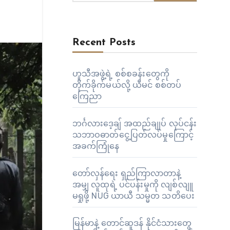
Recent Posts
ဟူသီအဖွဲ့ရဲ့ စစ်စခန်းတွေကို
တိုက်ခိုက်မယ်လို့ ယီမင် စစ်တပ်
ကြေညာ
ဘင်္ဂလားဒေ့ချ် အထည်ချုပ် လုပ်ငန်း
သဘာဝဓာတ်ငွေ့ပြတ်လပ်မှုကြောင့်
အခက်ကြုံနေ
တော်လှန်ရေး ရှည်ကြာလာတာနဲ့
အမျှ လူထုရဲ့ ပင်ပန်းမှုကို လျစ်လျူ
မရှုဖို့ NUG ယာယီ သမ္မတ သတိပေး
မြန်မာနဲ့ တောင်ဆူဒန် နိုင်ငံသားတွေ