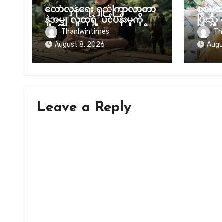
တော်လှန်ရေး ရှည်ကြာလာတာ
စစ်မှ
နဲ့အမျှ လူထုရဲ့ ပင်ပန်းမှုကို
ပြီးသူ 
လျစ်လျူမရှုဖို့ NUG ယာယီ
ပြီလို့
Thanlwintimes
Th
သမ္မတ သတိပေး
August 8, 2026
Augu
Leave a Reply