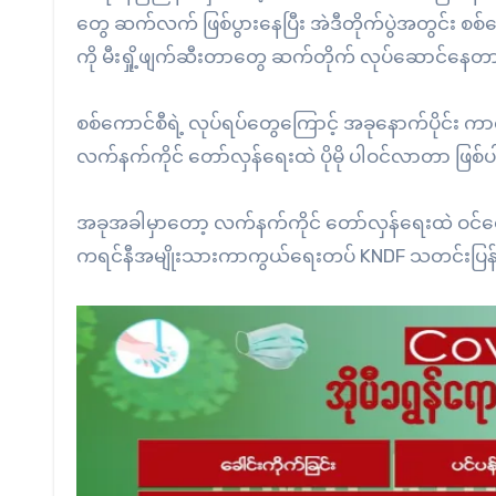
တွေ ဆက်လက် ဖြစ်ပွားနေပြီး အဲဒီတိုက်ပွဲအတွင်း
ကို မီးရှို့ဖျက်ဆီးတာတွေ ဆက်တိုက် လုပ်ဆောင်နေတ
စစ်ကောင်စီရဲ့ လုပ်ရပ်တွေကြောင့် အခုနောက်ပိုင်း ကာ
လက်နက်ကိုင် တော်လှန်ရေးထဲ ပိုမို ပါဝင်လာတာ ဖြစ
အခုအခါမှာတော့ လက်နက်ကိုင် တော်လှန်ရေးထဲ ဝင
ကရင်နီအမျိုးသားကာကွယ်ရေးတပ် KNDF သတင်းပြန