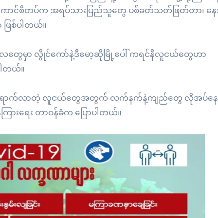
 စစ်ကောင်စီတပ်က အရပ်သားပြည်သူတွေ ပစ်ခတ်သတ်ဖြတ်တာ၊ နေ
ာ ဖြစ်ပါတယ်။
လတွေမှာ လွိုင်ကော်နဲ့ဒီမော့ဆိုမြို့ပေါ် ကရင်နီလူငယ်တွေဟာ
်ပါတယ်။
်ရောက်လာတဲ့ လူငယ်တွေအတွက် လက်နက်နဲ့ကျည်တွေ လိုအပ်နေ
်ကြားရေး တာဝန်ခံက ပြောပါတယ်။