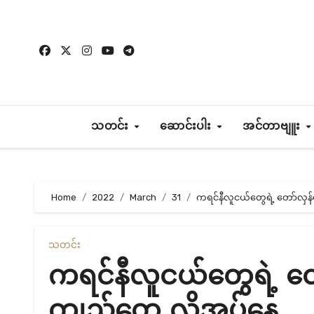
Skip
to
content
သတင်း
ဆောင်းပါး
အင်တာဗျူး
Home
2022
March
31
ကရင်နီလူငယ်တွေရဲ့ တော်လှန
သတင်း
ကရင်နီလူငယ်တွေရဲ့ တ
ကျည်တွေ လိုအပ်နေ