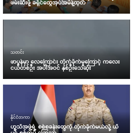
ဖမ်းဆီးဖို့ ခရိုင်ထွေအုပ်အမိန့်ထုတ်
သတင်း
ဖာပွန်မှာ လေကြောင်း တိုက်ခိုက်မှုကြောင့် ကလေး
ငယ်တစ်ဦး အပါအဝင် နှစ်ဦးသေဆုံး
နိုင်ငံတကာ
ဟူသီအဖွဲ့ရဲ့ စစ်စခန်းတွေကို တိုက်ခိုက်မယ်လို့ ယီ