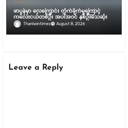
သတင်း
ဖာပွန်မှာ လေကြောင်း တိုက်ခိုက်မှုကြောင့်
ကလေးငယ်တစ်ဦး အပါအဝင် နှစ်ဦးသေဆုံး
Thanlwintimes
August 8, 2026
Leave a Reply