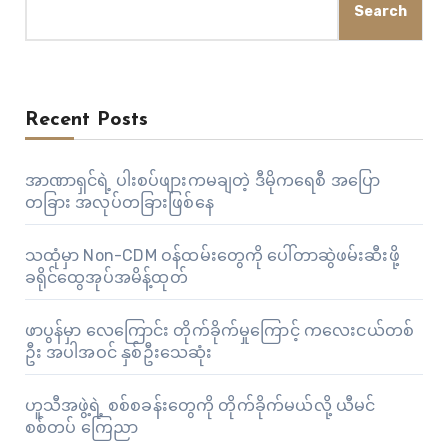
Search
Recent Posts
အာဏာရှင်ရဲ့ ပါးစပ်ဖျားကမချတဲ့ ဒီမိုကရေစီ အပြော
တခြား အလုပ်တခြားဖြစ်နေ
သထုံမှာ Non-CDM ဝန်ထမ်းတွေကို ပေါ်တာဆွဲဖမ်းဆီးဖို့
ခရိုင်ထွေအုပ်အမိန့်ထုတ်
ဖာပွန်မှာ လေကြောင်း တိုက်ခိုက်မှုကြောင့် ကလေးငယ်တစ်
ဦး အပါအဝင် နှစ်ဦးသေဆုံး
ဟူသီအဖွဲ့ရဲ့ စစ်စခန်းတွေကို တိုက်ခိုက်မယ်လို့ ယီမင်
စစ်တပ် ကြေညာ