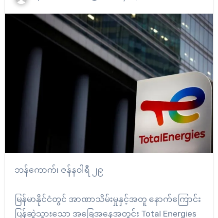
ဘန်ကောက်၊ ဇန်နဝါရီ ၂၉
မြန်မာနိုင်ငံတွင် အာဏာသိမ်းမှုနှင့်အတူ နောက်ကြောင်း
ပြန်ဆွဲသွားသော အခြေအနေအတွင်း Total Energies