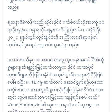
သည်။
ရတနာစီမံကိန်းသည် ထိုင်းနိုင်ငံ ဂက်စ်ဝယ်လိုအားကို ၁၀
ရာခိုင်နှုန်းမှ ၁၅ ရာခိုင်နှုန်းအထိ ဖြည့်တင်း ပေးနိုင်ပြီး
၂၀၂၁ ခုနှစ်တွင် ထိုင်းနိုင်ငံ၏ အကြီးစား အီရာဝန်၏
ထုတ်လုပ်မှုသည် ကျဆင်းသွားခဲ့ရ သည်။
လောင်စာဆီနှင့် သဘာဝဓါတ်ငွေ့ လုပ်ငန်းအပေါ် ပိတ်ဆို့
မှုများ ရုတ်ချည်းမြင့်တက်လာမှုက နိုင်ငံ တကာပိုင်
ကုမ္ပဏီများကို မြန်မာနိုင်ငံမှ ထွက်ခွာဖို့အ‌ရေးကို ပိုမိုဖြစ်
ပေါ်စေပြီး PTTEP မှ ဆက်လက်‌ ဆောင်ရွက်ရန်ဟူသော
သမိုင်းဝင်သ‌ဘောတူညီချက်လိုမျိုးပြ မြန်မာနိုင်ငံ ဒေသ
တွင်း လုပ်ဆောင်သူများ ဖြင့်သာ ကျန်ရစ်စေပါတယ်”
Wood Mackenzie ၏ သုတေသနသုံးသပ်သူ မစ္စ ဆာ