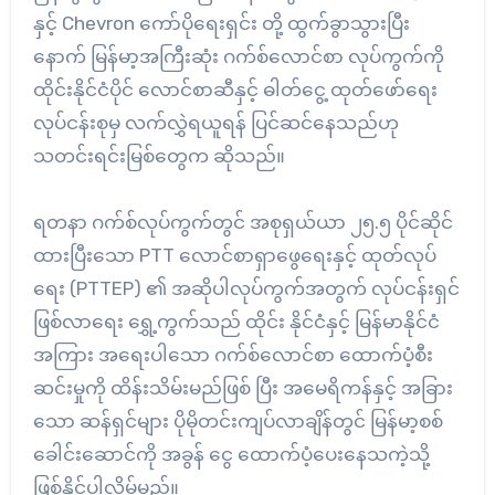
နှင့် Chevron ကော်ပိုရေးရှင်း တို့ ထွက်ခွာသွားပြီး
နောက် မြန်မာ့အကြီးဆုံး ဂက်စ်လောင်စာ လုပ်ကွက်ကို
ထိုင်းနိုင်ငံပိုင် လောင်စာဆီနှင့် ဓါတ်ငွေ့ ထုတ်ဖော်‌‌ရေး
လုပ်ငန်းစုမှ လက်လွှဲရယူရန် ပြင်ဆင်နေသည်ဟု
သတင်းရင်းမြစ်တွေက ဆိုသည်။
ရတနာ ဂက်စ်လုပ်ကွက်တွင် အစုရှယ်ယာ ၂၅.၅ ပိုင်ဆိုင်
ထားပြီးသော PTT လောင်စာရှာဖွေရေးနှင့် ထုတ်လုပ်
ရေး (PTTEP) ၏ အဆိုပါလုပ်ကွက်အတွက် လုပ်ငန်းရှင်
ဖြစ်လာရေး ရွှေ့ကွက်သည် ထိုင်း နိုင်ငံနှင့် မြန်မာနိုင်ငံ
အကြား အရေးပါသော ဂက်စ်လောင်စာ ထောက်ပံ့စီး
ဆင်းမှုကို ထိန်းသိမ်းမည်ဖြစ် ပြီး အမေရိကန်နှင့် အခြား
သော ဆန်ရှင်များ ပိုမိုတင်းကျပ်လာချိန်တွင် မြန်မာ့စစ်
ခေါင်းဆောင်ကို အခွန် ငွေ ထောက်ပံ့ပေးနေသကဲ့သို့
ဖြစ်နိုင်ပါလိမ့်မည်။