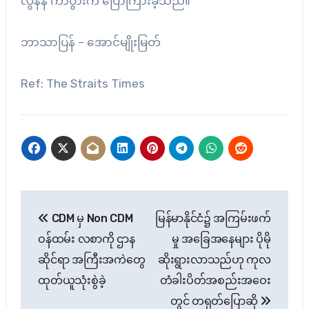
လွန်နီ ကာပွားက ပြောကြားခဲ့သည်။
ဘာသာပြန် – အောင်မျိုးမြတ်
Ref: The Straits Times
Post
CDM မှ Non CDM
မြန်မာနိုင်ငံ၌ အကြမ်းဖက်
navigation
ဝန်ထမ်း လစာကို ဌာန
မှု အခြေအနေများ ပိုမို
ဆိုင်ရာ အကြီးအကဲတွေ
ဆိုးရွားလာသည်ဟု ကုလ
ထုတ်ယူသုံးစွဲခဲ့
တံခါးပိတ်အစည်းအဝေး
တွင် တရုတ်ပြောဆို