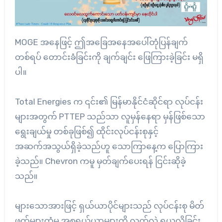
MOGE အနေဖြင့် ဤအခြေအနေအပေါ်တုံပြန်ချက်
တစ်ရပ် တောင်းခံခြင်းကို ချက်ချင်း ဖြေကြားခဲ့ခြင်း မရှိ
ပါ။
Total Energies က ၎င်း၏ မြန်မာနိုင်ငံဆိုင်ရာ လုပ်ငန်း
များအတွက် PTTEP သည်သာ လူမှန်နေရာ မှန်ဖြစ်သော
ရွေးချယ်မှု တစ်ခုဖြစ်၍ ထိုင်းလုပ်ငန်းစုနှင့်
အဆက်အသွယ်ရှိခဲ့သည်ဟူ သောကြာနေ့က ပြောကြား
ခဲ့သည်။ Chevron ကမူ မှတ်ချက်ပေးရန် ငြင်းဆိုခဲ့
သည်။
များ‌သောအားဖြင့် ရှယ်ယာပိုင်များသည် လုပ်ငန်းစု မိတ်
ဖက်များထံမှ အစုရှယ်ယာများကို လက်လွှဲ ရယူလိုခြင်း