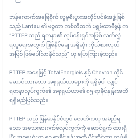
ဘန်ကောက်အခြေစိုက် လူမှုစီးပွားအတိုင်ပင်ခံအဖွဲ့ဖြစ်
သည့် Lantau ၏ မစ္စတာ ကစ်တိထက် ပရွမ်ထာဗီဖွန် က
“PTTEP သည် ရတနာ၏ လုပ်ငန်းရှင်အဖြစ် လက်လွှဲ
ရယူရေးအတွက် ဖြစ်နိုင်ချေ အရှိဆုံး ကိုယ်စားလှယ်
အဖြစ် ဖြစ်ပေါ်လာနိုင်သည်” ဟု ပြောကြားခဲ့သည်။
PTTEP အနေဖြင့် TotalEnergieis နှင့် Chevron ကိုင်
ဆောင်ထားသော အစုရှယ်ယာများကို ရရှိခဲ့ပါ လျှင်
ရတနာလုပ်ကွက်၏ အစုရှယ်ယာ၏ ၈၅ ရာခိုင်နှုန်းအထိ
ရရှိမည်ဖြစ်သည်။
PTTEP သည် မြန်မာနိုင်ငံတွင် ဇောတိကဟု အမည်ရ
သော အသေးစားဂက်စ်လုပ်ကွက်ကို ဆောင်ရွက် ထားရှိ
ပြီး အစုရှယ်ယာ ၈၀ ရာခိုင်နှုန်းအထိ ပိုင်ဆိုင်ကာ ကျန်ရှိ