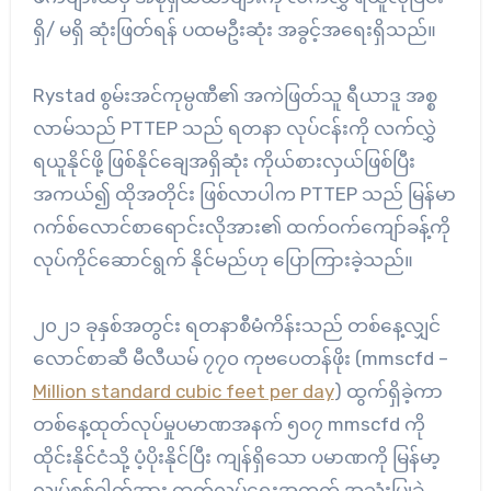
ရှိ/ မရှိ ဆုံးဖြတ်ရန် ပထမဦးဆုံး အခွင့်အရေးရှိသည်။
Rystad စွမ်းအင်ကုမ္ပဏီ၏ အကဲဖြတ်သူ ရီယာဒူ အစ္စ
လာမ်သည် PTTEP သည် ရတနာ လုပ်ငန်းကို လက်လွှဲ
ရယူနိုင်ဖို့ ဖြစ်နိုင်ချေအရှိဆုံး ကိုယ်စားလှယ်ဖြစ်ပြီး
အကယ်၍ ထိုအတိုင်း ဖြစ်လာပါက PTTEP သည် မြန်မာ
ဂက်စ်လောင်စာရောင်းလိုအား၏ ထက်ဝက်ကျော်ခန့်ကို
လုပ်ကိုင်ဆောင်ရွက် နိုင်မည်ဟု ပြောကြားခဲ့သည်။
၂၀၂၁ ခုနှစ်အတွင်း ရတနာစီမံကိန်းသည် တစ်နေ့လျှင်
လောင်စာဆီ မီလီယမ် ၇၇၀ ကုဗပေတန်ဖိုး (mmscfd –
Million standard cubic feet per day
) ထွက်ရှိခဲ့ကာ
တစ်နေ့ထုတ်လုပ်မှုပမာဏအနက် ၅၀၇ mmscfd ကို
ထိုင်းနိုင်ငံသို့ ပံ့ပိုးနိုင်ပြီး ကျန်ရှိသော ပမာဏကို မြန်မာ့
လျှပ်စစ်ဓါတ်အား ထုတ်လုပ်ရေးအတွက် အသုံးပြုခဲ့