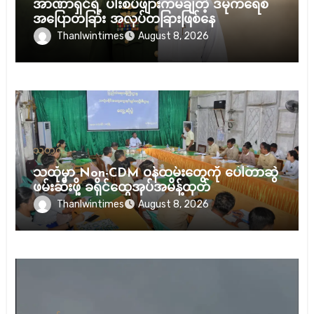
အာဏာရှင်ရဲ့ ပါးစပ်ဖျားကမချတဲ့ ဒီမိုကရေစီ
အပြောတခြား အလုပ်တခြားဖြစ်နေ
Thanlwintimes
August 8, 2026
သတင်း
သထုံမှာ Non-CDM ဝန်ထမ်းတွေကို ပေါ်တာဆွဲ
ဖမ်းဆီးဖို့ ခရိုင်ထွေအုပ်အမိန့်ထုတ်
Thanlwintimes
August 8, 2026