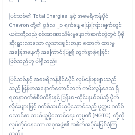
ပြင်သစ်၏ Total Energies နှင့် အမေရိကန်ပိုင်
Chevron တို့၏ ဇွန်လ ၂၁ ရက်နေ့ ပြောကြားချက်တွင်
ယင်းတို့သည် စစ်အာဏာသိမ်းမှုနောက်ဆက်တွဲတွင် ပိုမို
ဆိုးရွားလာသော လူသားချင်းစာနာ ထောက် ထားမှု
အခြေအနေကို အကြောင်းပြု၍ ထွက်ခွာခဲ့ရခြင်း
ဖြစ်သည်ဟု ပါရှိသည်။
ပြင်သစ်နှင့် အမေရိကန်နိုင်ငံပိုင် လုပ်ငန်းစုများသည်
သည် မြန်မာအနောက်တောင်ဘက် ကမ်းလွန်ဒေသ ရှိ
ရတနာဂက်စ်စီမံကိန်းနှင့် မြန်မာ-ထိုင်းနယ်စပ်သို့ ပိုက်
လိုင်းများဖြင့် ဂက်စ်သယ်ယူပို့ဆောင်သည့် မုတ္တမ ဂက်စ်
လောင်စာ သယ်ယူပို့ဆောင်‌ရေး ကုမ္ပဏီ (MGTC) တို့ကို
လုပ်ကိုင်နေသော အစုအဖွဲ့၏ အစိတ်အပိုင်းဖြစ်ခဲ့ကြ
သည်။