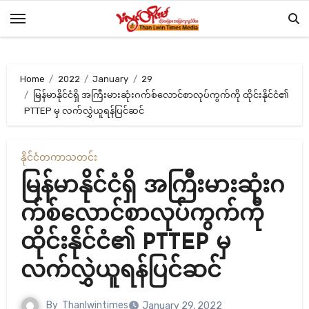
Skip
to
content
Home
2022
January
29
မြန်မာနိုင်ငံရှိ အကြီးမားဆုံးဂက်စ်လောင်စာလုပ်ကွက်ကို ထိုင်းနိုင်ငံ၏
PTTEP မှ လက်လွှဲယူရန်ပြင်ဆင်
နိုင်ငံတကာ
သတင်း
မြန်မာနိုင်ငံရှိ အကြီးမားဆုံးဂ
က်စ်လောင်စာလုပ်ကွက်ကို
ထိုင်းနိုင်ငံ၏ PTTEP မှ
လက်လွှဲယူရန်ပြင်ဆင်
By
Thanlwintimes
January 29, 2022