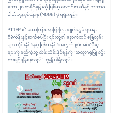
သော ၂၀ ရာခိုင်နှုန်းကို မြန်မာ့ လောင်စာ ဆီနှင့် သဘာဝ
ဓါတ်ငွေ့လုပ်ငန်းစု (MOGE) မှ ရရှိသည်။
PTTEP ၏ သောကြာ‌နေ့ပြောကြားချက်တွင် ရတနာ
စီမံကိန်းနှင့်ဆက်စပ်ပြီး ၎င်းတို့၏ နောက်ထပ် ခြေလှမ်း
များ ထိုင်းနိုင်ငံနှင့် မြန်မာနိုင်ငံအတွက် စွမ်းအင်ပံ့ပိုးမှု
များကို မည်ကဲ့သို့ ထိန်းသိမ်းနိုင်ရန်ကို “အထူးဂရုပြု စဥ်း
စားချင့်ချိန်နေသည်” ဟူ၍ ပါရှိသည်။