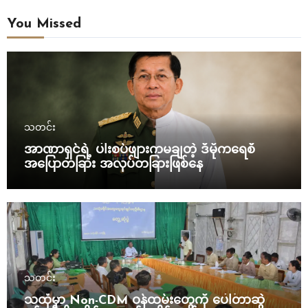
You Missed
သတင်း
အာဏာရှင်ရဲ့ ပါးစပ်ဖျားကမချတဲ့ ဒီမိုကရေစီ
အပြောတခြား အလုပ်တခြားဖြစ်နေ
သတင်း
သထုံမှာ Non-CDM ဝန်ထမ်းတွေကို ပေါ်တာဆွဲ