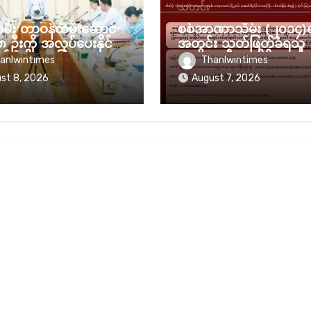
သတင်း
ုထမ်း တာဝန်ထမ်းဆောင်
စစ်အာဏာသိမ်း (၂၀၁၄)
၈ ဦးကို အလုပ်ပေးနိုင်ခဲ့
အတွင်း သတ်ဖြတ်ခံရသူ
 စစ်အစိုးရ ပြော
(၈၂၃၉) ဦးအထိရှိလာ
anlwintimes
Thanlwintimes
st 8, 2026
August 7, 2026