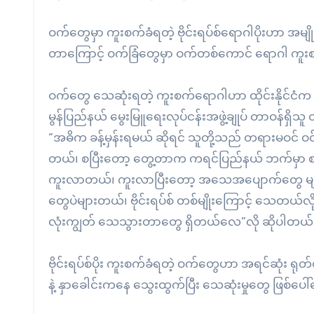
ဝက်တွေမှာ ကူးစက်ခံရတဲ့ ဗိုင်းရပ်စ်ရောဂါပိုးဟာ
တာကြောင့် ဝက်ခြံတွေမှာ ဝက်တစ်ကောင် ရောဂါ ကူးစက်
ဝက်တွေ သေဆုံးရတဲ့ ကူးစက်ရောဂါဟာ ထိုင်းနိုင်ငံက 
မွန်ပြည်နယ် မွေးမြူရေးလုပ်ငန်းအဖွဲ့ချုပ် တာဝန်ရှ
“အဓိက ခန့်မှန်းရမယ် ဆိုရင် သူတို့သည် တရားမဝင် ဝင်
တယ်၊ စပြီးတော့ တွေ့တာက ကရင်ပြည်နယ် ဘက်မှာ စဖြ
ကူးလာတယ်၊ ကူးလာပြီးတော့ အသေအပျောက်တွေ များလာ
တွေပဲများတယ်၊ ဗိုင်းရပ်စ် တစ်မျိုးကြောင့် သေတယ်လ
လုံးကျွတ် သေသွားတာတွေ ရှိတယ်လေ”လို ဆိုပါတယ်
ဗိုင်းရပ်စ်ပိုး ကူးစက်ခံရတဲ့ ဝက်တွေဟာ အရင်ဆုံး
နဲ့ နှာခေါင်းကနေ သွေးထွက်ပြီး သေဆုံးမှုတွေ ဖြစ်ပေ