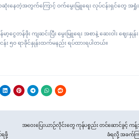
 သေဆုံးနေတဲ့အတွက်ကြောင့် ဝက်မွေးမြူရေး လုပ်ငန်းရှင်တွေ အရှုံးန
မာ့ငွေတန်ဖိုး ကျဆင်းပြီး မွေးမြူရေး အစာနဲ့ ဆေးဝါး ဈေးနှုန်
်ငန်း ၅၀ ရာခိုင်နှုန်းထက်မနည်း ရပ်ထားရပါတယ်။
အဝေးပြေးယာဉ်လိုင်းတွေ ကုန်ပစ္စည်း တင်ဆောင်ခွင့် ကန့
ဖို့
ခံရလို့ အခက်ကြ