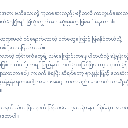
 အမျိုးအစား မသိသေးလို့ ကုသဆေးလည်း မရှိသလို ကာကွယ်ဆေးလည
ခံရပြီးရင် ခြံလုံးကျွတ် သေဆုံးမှုတွေ ဖြစ်ပေါ်နေတာပါ။
တရားမဝင် ဝင်ရောက်လာတဲ့ ဝက်တွေကြောင့် ဖြစ်နိုင်တယ်လို့
ိသူ တစ်ဦးက ပြောပါတယ်။
လာတဲ့ ထိုင်းဝက်တွေရဲ့ လမ်းကြောင်းကနေ ပါတယ်လို့ ခန့်မှန်းလို
စ်တယ်ပေါ့၊ ကရင်ပြည်နယ် ဘက်မှာ စဖြစ်ပြီးတော့ နောက် မွန
တာပေါ့၊ ကူးစက် ခံရပြီး ဆိုရင်တော့ ရာနှုန်းပြည့် သေဆုံ
ို့ ခန့်မှန်းရတာပေါ့၊ အသေအပျောက်ကလည်း များတယ်၊ တချို့ဆိုရ
။
 ရုတ်တရက် လဲကျပြီးနောက် ပြန်ထမတော့သလို နောက်ပိုင်းမှာ အစ
ါ်နေတာပါ။