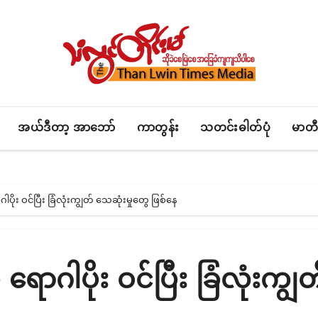
အယ်ဒီတာ့ အာဘော်
ကာတွန်း
သတင်းဓါတ်ပုံ
မာတီ
ပိုး ဝင်ပြီး ခြံလုံးကျွတ် သေဆုံးမှုတွေ ဖြစ်နေ
ောဂါပိုး ဝင်ပြီး ခြံလုံးကျွတ