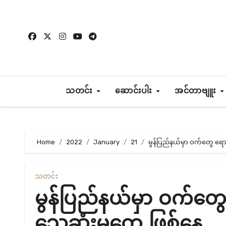
Skip
to
content
သတင်း
ဆောင်းပါး
အင်တာဗျူး
Home
2022
January
21
မွန်ပြည်နယ်မှာ ဝက်တွေ ရောဂါ
သတင်း
မွန်ပြည်နယ်မှာ ဝက်တွေ ရ
သေဆုံးမှုတွေ ဖြစ်နေ