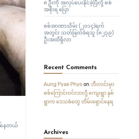
၈ ဦးကို အလုပ်ပေးနိုင်ခဲ့ပြီလို့ စစ်
အစိုးရ ပြော
စစ်အာဏာသိမ်း (၂၀၁၄)ရက်
အတွင်း သတ်ဖြတ်ခံရသူ (၈၂၃၉)
ဦးအထိရှိလာ
Recent Comments
Aung Pyae Phyo
on
ဘီးလင်းမှာ
စစ်ကြောင်းဝင်လာလို့ ကျေးရွာ နှစ်
ရွာက ဒေသခံတွေ တိမ်းရှောင်နေရ
ေါ်နေတယ်
Archives