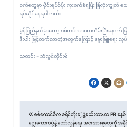
ဝက်တွေမှာ ဗိုင်းရပ်စ်ပိုး ကူးစက်ခံရပြီး ခြံလုံးကျွတ်
ရင်ဆိုင်နေရပါတယ်။
မွန်ပြည်နယ်မှာတော့ စစ်တပ် အာဏာသိမ်းပြီးနောက် မြန်
နီးပါး မြင့်တက်လာတဲ့အတွက်ကြောင့် မွေးမြူရေး လုပ
သတင်း – သံလွင်တိုင်းမ်
Post
စစ်ကောင်စီက ခရိုင်တိုးချဲ့ဖွဲ့စည်းတာဟာ PR စနစ်
navigation
ရွေးကောက်ပွဲနဲ့ တော်လှန်ရေး အင်းအားစုတွေကို အနိုင်ရ