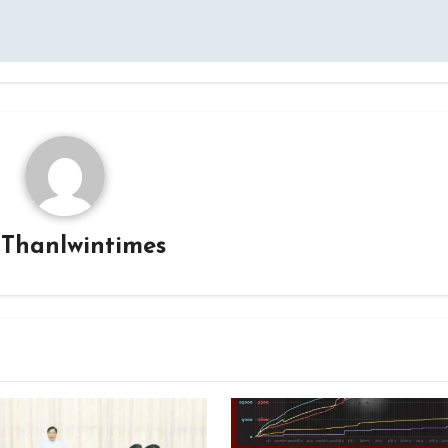
y
Thanlwintimes