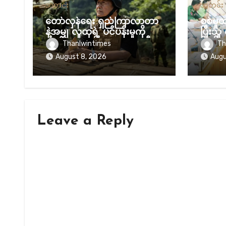
သတင်း
သတင်း
တော်လှန်ရေး ရှည်ကြာလာတာ
စစ်မှ
နဲ့အမျှ လူထုရဲ့ ပင်ပန်းမှုကို
ပြီးသူ 
လျစ်လျူမရှုဖို့ NUG ယာယီ
ပြီလို့
Thanlwintimes
Th
သမ္မတ သတိပေး
August 8, 2026
Augu
Leave a Reply