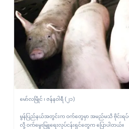
မော်လမြိုင် ၊ ဇန်နဝါရီ (၂၁)
မွန်ပြည်နယ်အတွင်းက ဝက်တွေမှာ အမည်မသိ ဗိုင်းရပ်စ်
လို့ ဝက်မွေးမြူရေးလုပ်ငန်းရှင်တွေက ပြောပါတယ်။