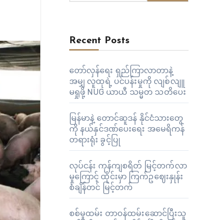
Recent Posts
တော်လှန်ရေး ရှည်ကြာလာတာနဲ့
အမျှ လူထုရဲ့ ပင်ပန်းမှုကို လျစ်လျူ
မရှုဖို့ NUG ယာယီ သမ္မတ သတိပေး
မြန်မာနဲ့ တောင်ဆူဒန် နိုင်ငံသားတွေ
ကို နယ်နှင်ဒဏ်ပေးရေး အမေရိကန်
တရားရုံး ခွင့်ပြု
လုပ်ငန်း ကုန်ကျစရိတ် မြင့်တက်လာ
မှုကြောင့် ထိုင်းမှာ ကြက်ဥဈေးနှုန်း
စံချိန်တင် မြင့်တက်
စစ်မှုထမ်း တာဝန်ထမ်းဆောင်ပြီးသူ