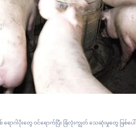
 ရောဂါပိုးတွေ ဝင်ရောက်ပြီး ခြံလုံးကျွတ် သေဆုံးမှုတွေ ဖြစ်ပ