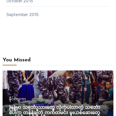
October 2015
September 2015
You Missed
နိုင်ငံတကာ
မြန်မာ သင်္ဘောသားတွေ လိုက်ပါလာတဲ့ သင်္ဘော
ပေါ်က တန်နဲ့ချီတဲ့ ကက်တမင်း မူးယစ်ဆေးတွေကို