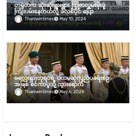
တရုတ်က ဆိုးဆိုးရွားရွား သြဇာလွှမ်းမိုးဖို့
ကြိုးပမ်းနေတယ်လို့ ဖိလစ်ပိုင် ပြော
Thanlwintimes
May 10, 2024
နိုင်ငံတကာ
မလေးရှားဘုရင်ရဲ့ ပထမဆုံးပြည်ပခရီးစဉ်
အဖြစ် စင်ကာပူသို့ သွားရောက်
Thanlwintimes
May 6, 2024