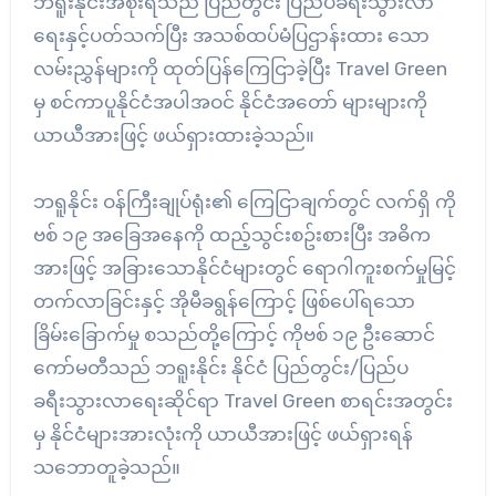
ဘရူးနိုင်းအစိုးရသည် ပြည်တွင်း ပြည်ပခရီးသွားလာ
ရေးနှင့်ပတ်သက်ပြီး အသစ်ထပ်မံပြဌာန်းထား သော
လမ်းညွှန်များကို ထုတ်ပြန်ကြေငြာခဲ့ပြီး Travel Green
မှ စင်ကာပူနိုင်ငံအပါအဝင် နိုင်ငံအတော် များများကို
ယာယီအားဖြင့် ဖယ်ရှားထားခဲ့သည်။
ဘရူနိုင်း ဝန်ကြီးချုပ်ရုံး၏ ကြေငြာချက်တွင် လက်ရှိ ကို
ဗစ် ၁၉ အခြေအနေကို ထည့်သွင်းစဥ်းစားပြီး အဓိက
အားဖြင့် အခြားသောနိုင်ငံများတွင် ရောဂါကူးစက်မှုမြင့်
တက်လာခြင်းနှင့် အိုမီခရွန်ကြောင့် ဖြစ်ပေါ်ရသော
ခြိမ်းခြောက်မှု စသည်တို့ကြောင့် ကိုဗစ် ၁၉ ဦးဆောင်
ကော်မတီသည် ဘရူးနိုင်း နိုင်ငံ ပြည်တွင်း/ပြည်ပ
ခရီးသွားလာရေးဆိုင်ရာ Travel Green စာရင်းအတွင်း
မှ နိုင်ငံများအားလုံးကို ယာယီအားဖြင့် ဖယ်ရှားရန်
သဘောတူခဲ့သည်။