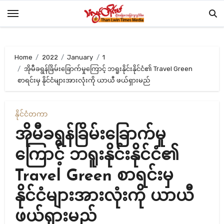
Skip
to
content
Home
2022
January
1
အိုမီခရွန်ခြိမ်းခြောက်မှုကြောင့် ဘရူးနိုင်းနိုင်ငံ၏ Travel Green
စာရင်းမှ နိုင်ငံများအားလုံးကို ယာယီ ဖယ်ရှားမည်
နိုင်ငံတကာ
အိုမီခရွန်ခြိမ်းခြောက်မှု
ကြောင့် ဘရူးနိုင်းနိုင်ငံ၏
Travel Green စာရင်းမှ
နိုင်ငံများအားလုံးကို ယာယီ
ဖယ်ရှားမည်