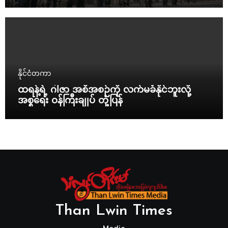
နိုင်ငံတကာ
ထရန့်ရဲ့ ဂါဇာ အစီအစဉ်ကို လက်မခံနိုင်ဘူးလို့
အစ္စရေး ဝန်ကြီးချုပ် တုံ့ပြန်
Than Lwin Times