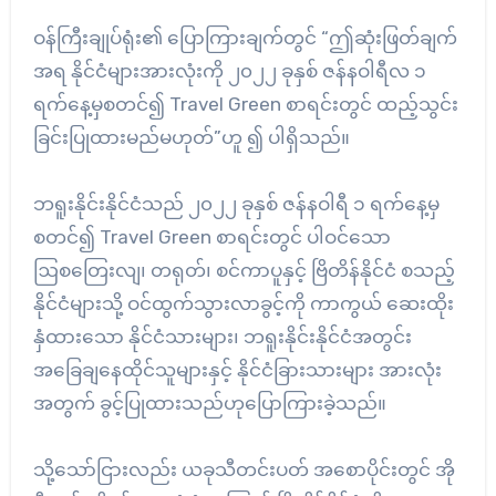
ဝန်ကြီးချုပ်ရုံး၏ ပြောကြားချက်တွင် “ဤဆုံးဖြတ်ချက်
အရ နိုင်ငံများအားလုံးကို ၂၀၂၂ ခုနှစ် ဇန်နဝါရီလ ၁
ရက်နေ့မှစတင်၍ Travel Green စာရင်းတွင် ထည့်သွင်း
ခြင်းပြုထားမည်မဟုတ်”ဟူ ၍ ပါရှိသည်။
ဘရူးနိုင်းနိုင်ငံသည် ၂၀၂၂ ခုနှစ် ဇန်နဝါရီ ၁ ရက်နေ့မှ
စတင်၍ Travel Green စာရင်းတွင် ပါဝင်သော
ဩစတြေးလျ၊ တရုတ်၊ စင်ကာပူနှင့် ဗြိတိန်နိုင်ငံ စသည့်
နိုင်ငံများသို့ ဝင်ထွက်သွားလာခွင့်ကို ကာကွယ် ဆေးထိုး
နှံထားသော နိုင်ငံသားများ၊ ဘရူးနိုင်းနိုင်ငံအတွင်း
အခြေချနေထိုင်သူများနှင့် နိုင်ငံခြားသားများ အားလုံး
အတွက် ခွင့်ပြုထားသည်ဟုပြောကြားခဲ့သည်။
သို့သော်ငြားလည်း ယခုသီတင်းပတ် အစောပိုင်းတွင် အို