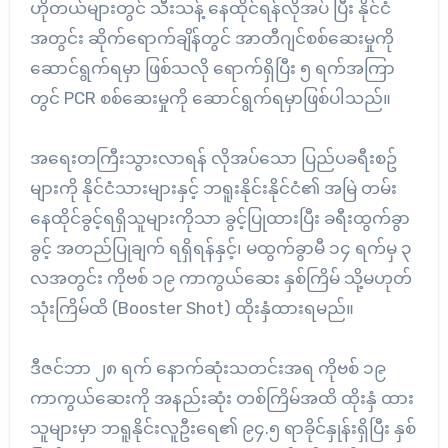
ဟိုတယ်များတွင် သီးသန့် နေထိုင်ရန်လိုအပ် ပြီး နိုင်ငံ
အတွင်း ဆိုက်ရောက်ချိန်တွင် အာတီဂျင်စစ်ဆေးမှုကို
ဆောင်ရွက်ရမှာ ဖြစ်သလို ရောက်ရှိပြီး ၅ ရက်အကြာ
တွင် PCR စစ်ဆေးမှုကို ဆောင်ရွက်ရမှာဖြစ်ပါသည်။
အရေးတကြီးသွားလာရန် လိုအပ်သော ပြည်ပခရီးစဥ်
များကို နိုင်ငံသားများနှင့် ဘရူးနိုင်းနိုင်ငံ၏ အမြဲ တမ်း
နေထိုင်ခွင့်ရရှိသူများကိုသာ ခွင့်ပြုထားပြီး ခရီးထွက်ခွာ
ခွင့် အတည်ပြုချက် ရရှိရန်နှင့်၊ မထွက်ခွာမီ ၁၄ ရက်မှ ၃
လအတွင်း ကိုဗစ် ၁၉ ကာကွယ်ဆေး နှစ်ကြိမ် သို့မဟုတ်
သုံးကြိမ်ထိ (Booster Shot) ထိုးနှံထားရမည်။
ဒီဇင်ဘာ ၂၈ ရက် နောက်ဆုံးသတင်းအရ ကိုဗစ် ၁၉
ကာကွယ်ဆေးကို အနည်းဆုံး တစ်ကြိမ်အထိ ထိုးနှံ ထား
သူများမှာ ဘရူနိုင်းလူဦးရေ၏ ၉၄.၅ ရာခိုင်နှုန်းရှိပြီး နှစ်