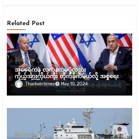
Related Post
နိုင်ငံတကာ
အမေရိကန် လက်နက်မပို့လည်း
ကိုယ့်အားကိုယ်ကိုး တိုက်ခိုက်မယ်လို့ အစ္စရေး
ကြွေးကြော်
Thanlwintimes
May 10, 2024
နိုင်ငံတကာ