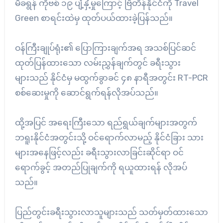
မီခရွန် ကိုဗစ် ၁၉ ပျံ့နှံ့မှုကြောင့် ဗြိတိန်နိုင်ငံကို Travel
Green စာရင်းထဲမှ ထုတ်ပယ်ထားခဲ့ပြန်သည်။
ဝန်ကြီးချုပ်ရုံး၏ ပြောကြားချက်အရ အသစ်ပြင်ဆင်
ထုတ်ပြန်ထားသော လမ်းညွှန်ချက်တွင် ခရီးသွား
များသည် နိုင်ငံမှ မထွက်ခွာခင် ၄၈ နာရီအတွင်း RT-PCR
စစ်ဆေးမှုကို ဆောင်ရွက်ရန်လိုအပ်သည်။
ထို့အပြင် အရေးကြီးသော ရည်ရွယ်ချက်များအတွက်
ဘရူးနိုင်ငံအတွင်းသို့ ဝင်ရောက်လာမည့် နိုင်ငံခြား သား
များအနေဖြင့်လည်း ခရီးသွားလာခြင်းဆိုင်ရာ ဝင်
ရောက်ခွင့် အတည်ပြုချက်ကို ရယူထားရန် လိုအပ်
သည်။
ပြည်တွင်းခရီးသွားလာသူများသည် သတ်မှတ်ထားသော