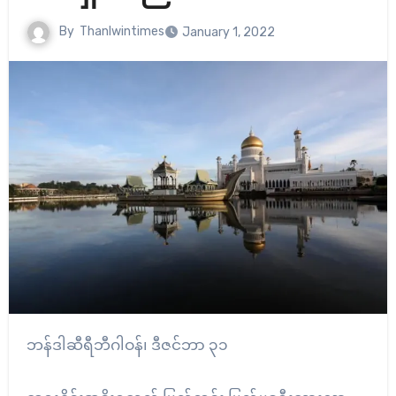
By
Thanlwintimes
January 1, 2022
ဘန်ဒါဆီရီဘီဂါဝန်၊ ဒီဇင်ဘာ ၃၁