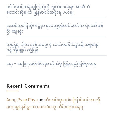
ဒေါ်အောင်ဆန်းစုကြည်ကို လွှတ်ပေးရေး အာဆီယံ
တောင်းဆိုချက် မြန်မာစစ်အစိုးရ ပယ်ချ
အောင်သပြေတိုက်ပွဲမှာ ရာမညမွန်တပ်တော်က ရဲဘော် နှစ်
ဦး ကျဆုံး
ထရန့်ရဲ့ ဂါဇာ အစီအစဉ်ကို လက်မခံနိုင်ဘူးလို့ အစ္စရေး
ဝန်ကြီးချုပ် တုံ့ပြန်
ရေး – ရေဖြူလမ်းပိုင်းမှာ တိုက်ပွဲ ပြန်လည်ဖြစ်ပွားနေ
Recent Comments
Aung Pyae Phyo
on
ဘီးလင်းမှာ စစ်ကြောင်းဝင်လာလို့
ကျေးရွာ နှစ်ရွာက ဒေသခံတွေ တိမ်းရှောင်နေရ