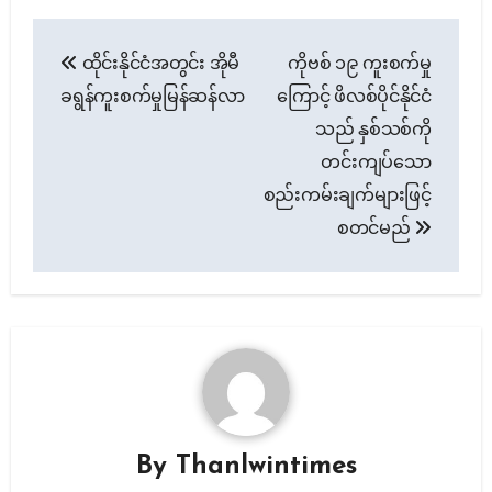
Post
ထိုင်းနိုင်ငံအတွင်း အိုမီ
ကိုဗစ် ၁၉ ကူးစက်မှု
navigation
ခရွန်ကူးစက်မှုမြန်ဆန်လာ
ကြောင့် ဖိလစ်ပိုင်နိုင်ငံ
သည် နှစ်သစ်ကို
တင်းကျပ်သော
စည်းကမ်းချက်များဖြင့်
စတင်မည်
By
Thanlwintimes