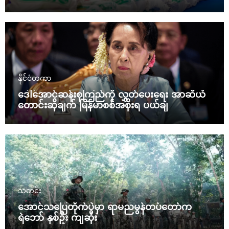
အင်ဒိုနီးရှား ဖမ်းဆီး
နိုင်ငံတကာ
ဒေါ်အောင်ဆန်းစုကြည်ကို လွှတ်ပေးရေး အာဆီယံ
တောင်းဆိုချက် မြန်မာစစ်အစိုးရ ပယ်ချ
သတင်း
အောင်သပြေတိုက်ပွဲမှာ ရာမညမွန်တပ်တော်က
ရဲဘော် နှစ်ဦး ကျဆုံး