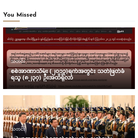
You Missed
သတင်း
စစ်အာဏာသိမ်း (၂၀၁၃)ရက်အတွင်း သတ်ဖြတ်ခံ
ရသူ (၈၂၃၇) ဦးအထိရှိလာ
သတင်း