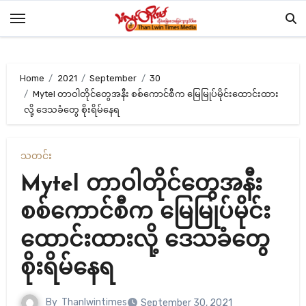
Skip
to
content
Home
2021
September
30
Mytel တာဝါတိုင်တွေအနီး စစ်ကောင်စီက မြေမြုပ်မိုင်းထောင်းထား
လို့ ဒေသခံတွေ စိုးရိမ်နေရ
သတင်း
Mytel တာဝါတိုင်တွေအနီး
စစ်ကောင်စီက မြေမြုပ်မိုင်း
ထောင်းထားလို့ ဒေသခံတွေ
စိုးရိမ်နေရ
By
Thanlwintimes
September 30, 2021