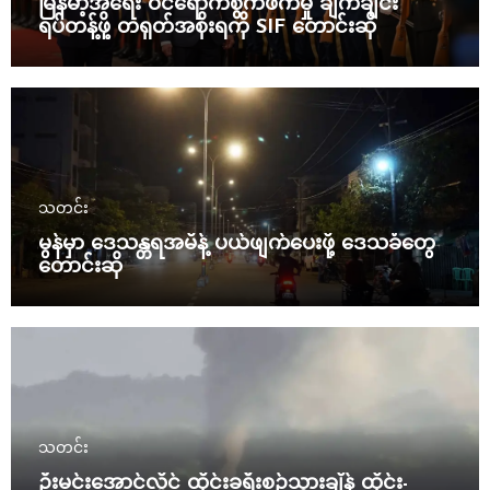
မြန်မာ့အရေး ဝင်ရောက်စွက်ဖက်မှု ချက်ချင်း
ရပ်တန့်ဖို့ တရုတ်အစိုးရကို SIF တောင်းဆို
သတင်း
မွန်မှာ ဒေသန္တရအမိန့် ပယ်ဖျက်ပေးဖို့ ဒေသခံတွေ
တောင်းဆို
သတင်း
ဦးမင်းအောင်လှိုင် ထိုင်းခရီးစဉ်သွားချိန် ထိုင်း-