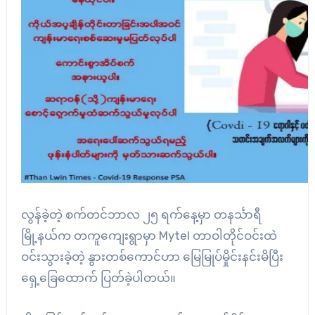
လွန်ခဲ့တဲ့ စက်တင်ဘာလ ၂၅ ရက်နေ့မှာ တနင်္သာရီ
မြို့နယ်က တကူကျေးရွာမှာ Mytel တာဝါတိုင်ဝင်းထဲ
ဝင်းသွားခဲ့တဲ့ နွားတစ်ကောင်ဟာ မြေမြုပ်မှိုင်းနင်းမိပြီး
ရှေ့ခြေထောက် ပြတ်ခဲ့ပါတယ်။