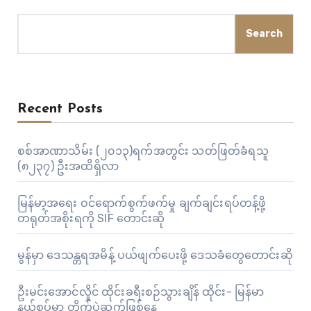
Search
Recent Posts
စစ်အာဏာသိမ်း (၂၀၁၃)ရက်အတွင်း သတ်ဖြတ်ခံရသူ
(၈၂၃၇) ဦးအထိရှိလာ
မြန်မာ့အရေး ဝင်ရောက်စွက်ဖက်မှု ချက်ချင်းရပ်တန့်ဖို့
တရုတ်အစိုးရကို SIF တောင်းဆို
မွန်မှာ ဒေသန္တရအမိန့် ပယ်ဖျက်ပေးဖို့ ဒေသခံတွေတောင်းဆို
ဦးမင်းအောင်လှိုင် ထိုင်းခရီးစဉ်သွားချိန် ထိုင်း- မြန်မာ
နယ်စပ်မှာ တိုက်ပွဲဆက်ဖြစ်နေ