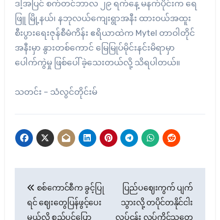
ဒါ့အပြင် စက်တင်ဘာလ ၂၉ ရက်နေ့ မနက်ပိုင်းက ရေ
ဖြူ မြို့နယ်၊ နဘုလယ်ကျေးရွာအနီး ထားဝယ်အထူး
စီးပွားရေးဇုန်စီမံကိန်း ဧရိယာထဲက Mytel တာဝါတိုင်
အနီးမှာ နွားတစ်ကောင် မြေမြုပ်မိုင်းနင်းမိရာမှာ
ပေါက်ကွဲမှု ဖြစ်ပေါ်ခဲ့သေးတယ်လို့ သိရပါတယ်။
သတင်း – သံလွင်တိုင်းမ်
Post
စစ်ကောင်စီက ခွင့်ပြု
ပြည်ပဈေးကွက် ပျက်
navigation
ရင် ဈေးတွေပြန်ဖွင့်ပေး
သွားလို့ တပိုင်တနိုင်ငါး
မယ်လို့ စည်ပင်ပြော
လုပ်ငန်း လုပ်ကိုင်သူတွေ