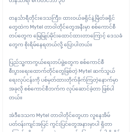
တနင်္သာရီ၊ စက်တင်ဘာ ၃၀
တနင်္သာရီတိုင်းဒေသကြီး၊ ထားဝယ်ခရိုင်နဲ့မြိတ်ခရိုင်
တွေထဲက Mytel တာဝါတိုင်တွေအနီးမှာ စစ်ကောင်စီ
တပ်တွေက မြေမြုပ်မိုင်းထောင်ထားတာကြောင့် ဒေသခံ
တွေက စိုးရိမ်နေရတယ်လို့ ပြောပါတယ်။
ပြည်သူ့ကာကွယ်ရေးတပ်ဖွဲ့တွေက စစ်ကောင်စီ
စီးပွားရေးထောက်တိုင်တွေဖြစ်တဲ့ Mytel ဆက်သွယ်
ရေးလုပ်ငန်းကို ပစ်မှတ်ထားတိုက်ခိုက်ကြတဲ့နောက်မှာ
အခုလို စစ်ကောင်စီဘက်က လုပ်ဆောင်ခဲ့တာ ဖြစ်ပါ
တယ်။
အဲဒီဒေသက Mytel တာဝါတိုင်တွေဟာ လူနေအိမ်
ပတ်ဝန်းကျင်အပြင် ကွင်းပြင်တွေအနားမှာပါ ရှိတာ