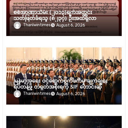
သတင်း
စစ်အာဏာသိမ်း (၂၀၁၃)ရက်အတွင်း
သတ်ဖြတ်ခံရသူ (၈၂၃၇) ဦးအထိရှိလာ
Thanlwintimes
August 6, 2026
သတင်း
မြန်မာ့အရေး ဝင်ရောက်စွက်ဖက်မှု ချက်ချင်း
ရပ်တန့်ဖို့ တရုတ်အစိုးရကို SIF တောင်းဆို
Thanlwintimes
August 6, 2026