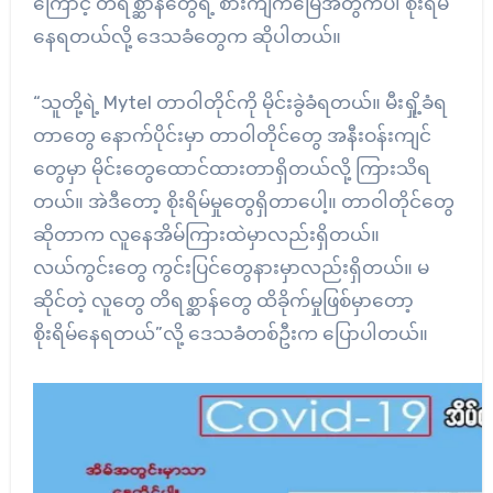
ကြောင့် တိရစ္ဆာန်တွေရဲ့ စားကျက်မြေအတွက်ပါ စိုးရိမ်
နေရတယ်လို့ ဒေသခံတွေက ဆိုပါတယ်။
“သူတို့ရဲ့ Mytel တာဝါတိုင်ကို မိုင်းခွဲခံရတယ်။ မီးရှို့ခံရ
တာတွေ နောက်ပိုင်းမှာ တာဝါတိုင်တွေ အနီးဝန်းကျင်
တွေမှာ မိုင်းတွေထောင်ထားတာရှိတယ်လို့ ကြားသိရ
တယ်။ အဲဒီတော့ စိုးရိမ်မှုတွေရှိတာပေါ့။ တာဝါတိုင်တွေ
ဆိုတာက လူနေအိမ်ကြားထဲမှာလည်းရှိတယ်။
လယ်ကွင်းတွေ ကွင်းပြင်တွေနားမှာလည်းရှိတယ်။ မ
ဆိုင်တဲ့ လူတွေ တိရစ္ဆာန်တွေ ထိခိုက်မှုဖြစ်မှာတော့
စိုးရိမ်နေရတယ်”လို့ ဒေသခံတစ်ဦးက ပြောပါတယ်။