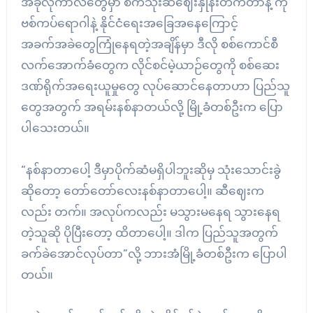
အခုလိုကာလတွေမှာ စက်သုံးဆီဈေးနှုန်းတက်တာနဲ့ ကို
ဗစ်ကပ်ရောဂါနဲ့ နိုင်ငံရေးအခြေအနေကြောင့်
အခက်အခဲတွေကြုံနေရတဲ့အချိန်မှာ ဒီလို စစ်ကောင်စီ
လက်အောက်ခံတွေက လိုင်စင်မဲ့ယာဉ်တွေကို စစ်ဆေး
ဒဏ်ရိုက်အရေးယူမှုတွေ လုပ်ဆောင်နေတာဟာ ပြည်သူ
တွေအတွက် အရမ်းနစ်နာတယ်လို့ မြို့ခံတစ်ဦးက ပြော
ပါသေးတယ်။
“နစ်နာတာပေါ့ ဒီမှာပိုက်ဆံမရှိပါဘူးဆိုမှ သုံးသောင်းခွဲ
ဆိုတော့ တော်တော်လေးနစ်နာတာပေါ့။ ဆီဈေးက
လည်း တက်။ အလုပ်ကလည်း မသွားမနေရ သွားနေရ
တဲ့သူဆို ပိုပြီးတော့ ထိတာပေါ့။ ဒါက ပြည်သူအတွက်
ခက်ခဲအောင်လုပ်တာ”လို့ ဘားအံမြို့ခံတစ်ဦးက ပြောပါ
တယ်။