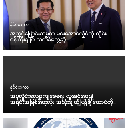
နိုင်ငံတကာ
အသွင်ပြောင်းသမ္မတ မင်းအောင်လှိုင်ကို ထိုင်း
ဝန်ကြီးချုပ် လက်ခံတွေ့ဆုံ
နိုင်ငံတကာ
အပူလှိုင်းလျော့ကျစေရေး လူအင်အားနဲ့
အရင်းအမြစ်အားလုံး အသုံးချတုံ့ပြန်ဖို့ တောင်ကိုရီး
ယားသမ္မတ ညွှန်ကြား