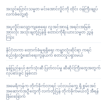
အသွင်ပြောင်းသမ္မတ မင်းအောင်လှိုင်ကို ထိုင်း ဝန်ကြီးချုပ်
လက်ခံတွေ့ဆုံ
အပူလှိုင်းလျော့ကျစေရေး လူအင်အားနဲ့ အရင်းအမြစ်
အားလုံး အသုံးချတုံ့ပြန်ဖို့ တောင်ကိုရီးယားသမ္မတ ညွှန်
ကြား
နိုင်ငံတကာ ထောက်ခံမှုရရှိရေး ကမ္ဘာလုံးဆိုင်ရာ ကရင်
စည်းရုံးလှုံ့ဆော်ရေးကွန်ယက် စတင်လှုပ်ရှားမယ်
မွန်ပြည်နယ် စက်သုံးဆီ ပြတ်လပ်မှု ဆီဆိုင်ကြီးတွေအတွက်
လုပ်စားခွင် ဖြစ်လာ
အမေရိကန်က တိုက်ခိုက်လာရင် ပင်လယ်ကွေ့ ရှိ စွမ်းအင်
အဆောက်အဦတွေကို လက်တုံ့ပြန် တိုက်ခိုက်မယ်လို့ အီရန်
ခြိမ်းခြောက်