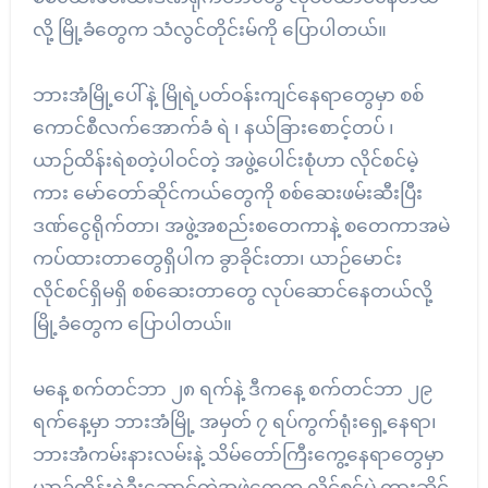
လို့ မြို့ခံတွေက သံလွင်တိုင်းမ်ကို ပြောပါတယ်။
ဘားအံမြို့ပေါ်နဲ့ မြိုရဲ့ပတ်ဝန်းကျင်နေရာတွေမှာ စစ်
ကောင်စီလက်အောက်ခံ ရဲ ၊ နယ်ခြားစောင့်တပ် ၊
ယာဉ်ထိန်းရဲစတဲ့ပါဝင်တဲ့ အဖွဲ့ပေါင်းစုံဟာ လိုင်စင်မဲ့
ကား မော်တော်ဆိုင်ကယ်တွေကို စစ်ဆေးဖမ်းဆီးပြီး
ဒဏ်ငွေရိုက်တာ၊ အဖွဲ့အစည်းစတေကာနဲ့ စတေကာအမဲ
ကပ်ထားတာတွေရှိပါက ခွာခိုင်းတာ၊ ယာဉ်မောင်း
လိုင်စင်ရှိမရှိ စစ်ဆေးတာတွေ လုပ်ဆောင်နေတယ်လို့
မြို့ခံတွေက ပြောပါတယ်။
မနေ့ စက်တင်ဘာ ၂၈ ရက်နဲ့ ဒီကနေ့ စက်တင်ဘာ ၂၉
ရက်နေ့မှာ ဘားအံမြို့ အမှတ် ၇ ရပ်ကွက်ရုံးရှေ့နေရာ၊
ဘားအံကမ်းနားလမ်းနဲ့ သိမ်တော်ကြီးကွေ့နေရာတွေမှာ
ယာဉ်ထိန်းရဲဦးဆောင်တဲ့အဖွဲ့တွေက လိုင်စင်မဲ့ ကားဆိုင်