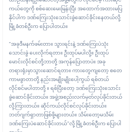
ကယ်တွေကို စစ်ဆေးမေးမြန်းပြီး အထောက်အထားမပြ
နိုင်ပါက ဒဏ်ကြေးသုံးသောင်းခွဲဆောင်ခိုင်းနေတယ်လို့
မြို့ခံတစ်ဦးက ပြောပါတယ်။
“အခုဒီမနက်ဖမ်းတာ။ သွားရင်းနဲ့ ဒဏ်ကြေးပဲသုံး
သောင်းခွဲ ပေးလိုက်ရတာ။ ဦးထုပ်မပါလို့။ ဦးထုပ်
မောင်းလိုင်စင်တို့ဘာတို့ အကုန်ပြောတာပဲ။ အခု
တရားရုံးမှာသွားဆောင်ရတာ။ ကားတွေကျတော့ စတေ
ကာမခွာတာတို့ နည်းအမျိုးမျိုးပေါ့ကွယ် ရစ်တယ်
လိုင်စင်မပါတာတို့ ။ ရစ်ပြီးတော့ ဒဏ်ကြေးသုံးသောင်း
ခွဲဆောင်ခိုင်းတယ်။ အဖွဲ့အစည်းလက်မှတ်လုပ်ခိုင်းတယ်
လို့ကြားတယ်။ ဆိုင်ကယ်လိုင်စင်လုပ်ခိုင်းတယ်။
ဘတ်ဂျက်ရှာတာဖြစ်ဖို့များတယ်။ သိမ်းတော့မသိမ်း
ဒဏ်ကြေးပဲဆောင်ခိုင်းတယ်”လို့ မြို့ခံတစ်ဦးက ပြောပါ