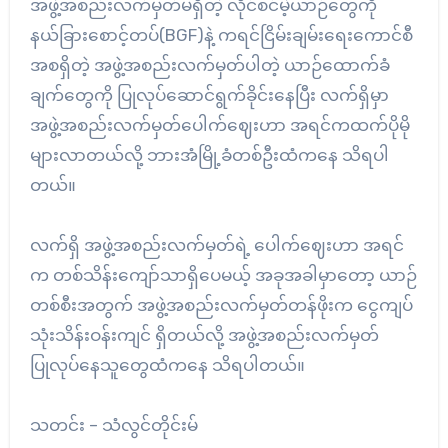
အဖွဲ့အစည်းလက်မှတ်မရှိတဲ့ လိုင်စင်မဲ့ယာဉ်တွေကို
နယ်ခြားစောင့်တပ်(BGF)နဲ့ ကရင်ငြိမ်းချမ်းရေးကောင်စီ
အစရှိတဲ့ အဖွဲ့အစည်းလက်မှတ်ပါတဲ့ ယာဉ်ထောက်ခံ
ချက်တွေကို ပြုလုပ်ဆောင်ရွက်ခိုင်းနေပြီး လက်ရှိမှာ
အဖွဲ့အစည်းလက်မှတ်ပေါက်ဈေးဟာ အရင်ကထက်ပိုမို
များလာတယ်လို့ ဘားအံမြို့ခံတစ်ဦးထံကနေ သိရပါ
တယ်။
လက်ရှိ အဖွဲ့အစည်းလက်မှတ်ရဲ့ ပေါက်ဈေးဟာ အရင်
က တစ်သိန်းကျော်သာရှိပေမယ့် အခုအခါမှာတော့ ယာဉ်
တစ်စီးအတွက် အဖွဲ့အစည်းလက်မှတ်တန်ဖိုးက ငွေကျပ်
သုံးသိန်းဝန်းကျင် ရှိတယ်လို့ အဖွဲ့အစည်းလက်မှတ်
ပြုလုပ်နေသူတွေထံကနေ သိရပါတယ်။
သတင်း – သံလွင်တိုင်းမ်