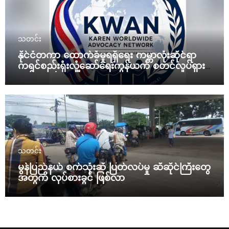
သတင်း
နိုင်ငံတကာ ထောက်ခံမှုရရှိရေး ကမ္ဘာလုံးဆိုင်ရာ
ကရင်စည်းရုံးလှုံ့ဆော်ရေးကွန်ယက် စတင်လှုပ်ရှား
မယ်
သတင်း
မွန်ပြည်နယ် စက်သုံးဆီ ပြတ်လပ်မှု ဆီဆိုင်ကြီးတွေ
အတွက် လုပ်စားခွင် ဖြစ်လာ