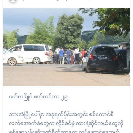
မော်လမြိုင်၊စက်တင်ဘာ ၂၉
ဘားအံမြို့ပေါ်မှာ အခုရက်ပိုင်းအတွင်း စစ်ကောင်စီ
လက်အောက်ခံတွေက လိုင်စင်မဲ့ ကားနဲ့ဆိုင်ကယ်တွေကို
စစ်ဆေးဖမ်းဆီးဒဏ်ရိုက်တာတွေ လုပ်ဆောင်နေတယ်