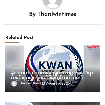
By
Thanlwintimes
Related Post
သတင်း
နိုင်ငံတကာ ထောက်ခံမှုရရှိရေး ကမ္ဘာလုံးဆိုင်ရာ
ကရင်စည်းရုံးလှုံ့ဆော်ရေးကွန်ယက် စတင်
လှုပ်ရှားမယ်
Thanlwintimes
August 6, 2026