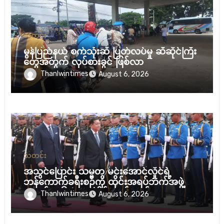
သတင်း
မွန်ပြည်နယ် စက်သုံးဆီ ပြတ်လပ်မှု ဆီဆိုင်ကြီး
တွေအတွက် လုပ်စားခွင် ဖြစ်လာ
Thanlwintimes
August 6, 2026
သတင်း
အသွင်ပြောင်း သမ္မတ မင်းအောင်လှိုင်ရဲ့
ဘန်ကောက်ခရီးစဉ်ကို ထိုင်းအရပ်ဘက်အဖွဲ့
အစည်း ၁၆ ဖွဲ့ ပူးပေါင်း ကန့်ကွက်
Thanlwintimes
August 6, 2026