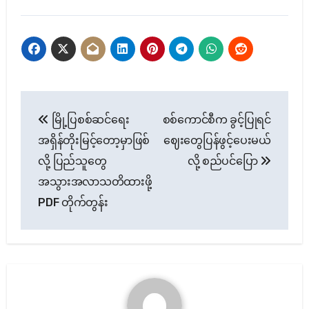
Post
မြို့ပြစစ်ဆင်ရေး
စစ်ကောင်စီက ခွင့်ပြုရင်
navigation
အရှိန်တိုးမြင့်တော့မှာဖြစ်
ဈေးတွေပြန်ဖွင့်ပေးမယ်
လို့ ပြည်သူတွေ
လို့ စည်ပင်ပြော
အသွားအလာသတိထားဖို့
PDF တိုက်တွန်း