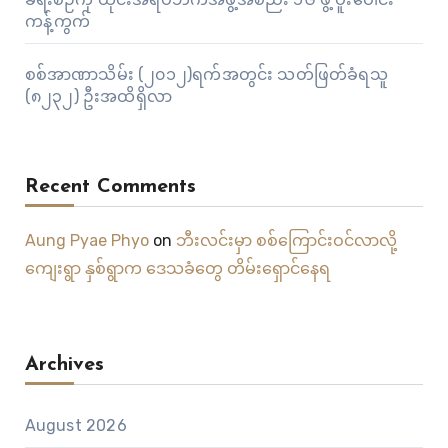
ကန့်ကွက်
စစ်အာဏာသိမ်း (၂၀၁၂)ရက်အတွင်း သတ်ဖြတ်ခံရသူ
(၈၂၃၂) ဦးအထိရှိလာ
Recent Comments
Aung Pyae Phyo
on
ဘီးလင်းမှာ စစ်ကြောင်းဝင်လာလို့
ကျေးရွာ နှစ်ရွာက ဒေသခံတွေ တိမ်းရှောင်နေရ
Archives
August 2026