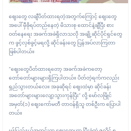
ဈေးတွေ လချီပိတ်ထားရတဲ့အတွက်ကြောင့် ဈေးတွေ
အပေါ် မှီခိုရပ်တည်နေတဲ့ မိသားစု ထောင်နဲ့ချီပြီး စား
ဝတ်နေရေး အခက်အခဲရှိလာသလို အချို့ဆိုင်ပိုင်ရှင်တွေ
က ဖွင့်လှစ်ခွင့်မရလို့ ဆိုင်ခန်းတွေ ပြန်အပ်လာကြတာ
ဖြစ်ပါတယ်။
“ဈေးတွေပိတ်ထားရတော့ အခက်အခဲကတော့
တော်တော်များများရှိကြပါတယ်။ ပိတ်တဲ့ရက်ကလည်း
ရှည်သွားတယ်လေ။ အခုဆိုရင် ဈေးထဲမှာ ဆိုင်ခန်း
အတော်များများလျော့သွားကုန်ပြီး” လို့ မော်လမြိုင်
အမှတ်(၁) ဈေးကော်မတီ တာဝန်ရှိသူ တစ်ဦးက ပြောပါ
တယ်။
မွန်ပြည်နယ်အတွင်းက ဈေးတွေဟာ ပြီးခဲ့တဲ့ ဇူလိုင် ၅