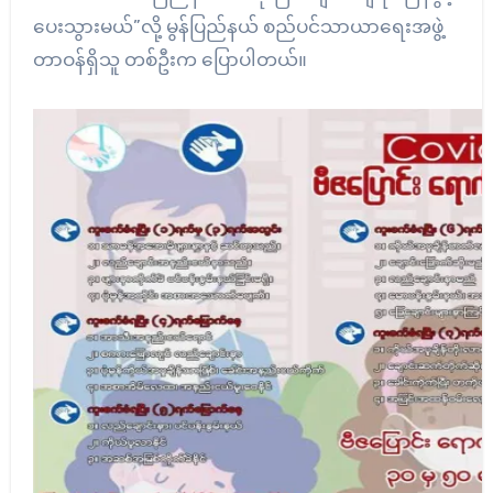
ပေးသွားမယ်”လို့ မွန်ပြည်နယ် စည်ပင်သာယာရေးအဖွဲ့
တာဝန်ရှိသူ တစ်ဦးက ပြောပါတယ်။