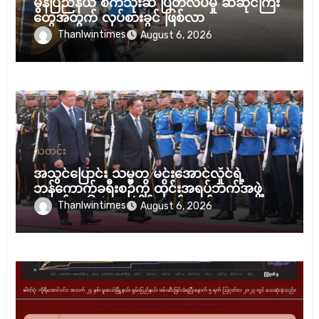
မွန်ပြည်နယ် စက်သုံးဆီ ပြတ်လပ်မှု ဆီဆိုင်ကြီး
တွေအတွက် လုပ်စားခွင် ဖြစ်လာ
Thanlwintimes
August 6, 2026
သတင်း
အသွင်ပြောင်း သမ္မတ မင်းအောင်လှိုင်ရဲ့
ဘန်ကောက်ခရီးစဉ်ကို ထိုင်းအရပ်ဘက်အဖွဲ့
အစည်း ၁၆ ဖွဲ့ ပူးပေါင်း ကန့်ကွက်
Thanlwintimes
August 6, 2026