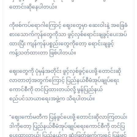
တောင်းဆိုနေပါတယ်။
ကိုဗစ်ကပ်ရောဂါကြောင့် ဈေးတွေမှာ ဆေးဝါးနဲ့ အခြေခံ
စားသောက်ကုန်တွေကိုသာ ဖွင့်လှစ်ရောင်းချခွင့်ပေးအပ်
ထားပြီး ကျန်ကုန်ပစ္စည်းတွေကိုတော့ ရောင်းချခွင့်
ကန့်သတ်ထားတာ ဖြစ်ပါတယ်။
ဈေးတွေကို ပုံမှန်အတိုင်း ဖွင့်လှစ်ခွင့်ပေးဖို့ တောင်းဆို
လာတာတဲ့အတွက်ကြောင့် ပြည်နယ်စီမံအုပ်ချုပ်ရေး
ကောင်စီကို တင်ပြထားတယ်လို့ မွန်ပြည်နယ်
စည်ပင်သာယာရေးအဖွဲ့က သိရပါတယ်။
“ဈေးကော်မတီက ပြန်ဖွင်ပေးဖို့ တောင်းဆိုလာကြတယ်၊
ဒါကိုတော့ ပြည်နယ်စီမံအုပ်ချုပ်ရေးကောင်စီကို တင်ပြ
ပေးထားတယ်၊ ပြည်နယ်က ဆုံးဖြတ်ချက်ကျရင် ပြန်ဖွင့်