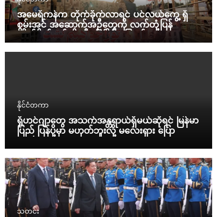
အမေရိကန်က တိုက်ခိုက်လာရင် ပင်လယ်ကွေ့ ရှိ
စွမ်းအင် အဆောက်အဦတွေကို လက်တုံ့ပြန်
တိုက်ခိုက်မယ်လို့ အီရန် ခြိမ်းခြောက်
နိုင်ငံတကာ
ရိုဟင်ဂျာတွေ အသက်အန္တရာယ်ရှိမယ်ဆိုရင် မြန်မာ
ပြည် ပြန်ပို့မှာ မဟုတ်ဘူးလို့ မလေးရှား ပြော
သတင်း