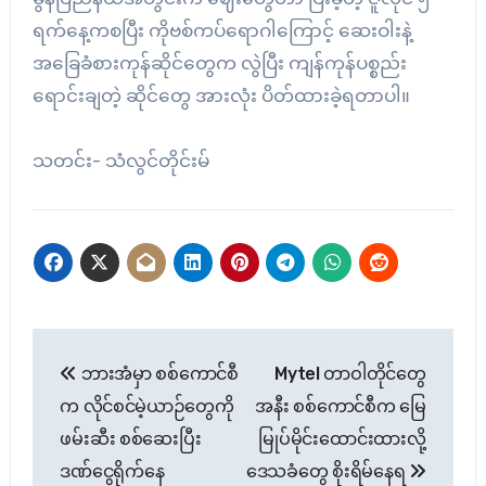
ရက်နေ့ကစပြီး ကိုဗစ်ကပ်ရောဂါကြောင့် ဆေးဝါးနဲ့
အခြေခံစားကုန်ဆိုင်တွေက လွဲပြီး ကျန်ကုန်ပစ္စည်း
ရောင်းချတဲ့ ဆိုင်တွေ အားလုံး ပိတ်ထားခဲ့ရတာပါ။
သတင်း- သံလွင်တိုင်းမ်
Post
ဘားအံမှာ စစ်ကောင်စီ
Mytel တာဝါတိုင်တွေ
navigation
က လိုင်စင်မဲ့ယာဉ်တွေကို
အနီး စစ်ကောင်စီက မြေ
ဖမ်းဆီး စစ်ဆေးပြီး
မြုပ်မိုင်းထောင်းထားလို့
ဒဏ်ငွေရိုက်နေ
ဒေသခံတွေ စိုးရိမ်နေရ