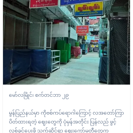
မော်လမြိုင်၊ စက်တင်ဘာ ၂၉
မွန်ပြည်နယ်မှာ ကိုဗစ်ကပ်ရောဂါကြောင့် လအတော်ကြာ
ပိတ်ထားရတဲ့ ဈေးတွေကို ပုံမှန်အတိုင်း ပြန်လည် ဖွင့်
လှစ်ခွင့်ပေးဖို့ သက်ဆိုင်ရာ ဈေးကော်မတီတွေက