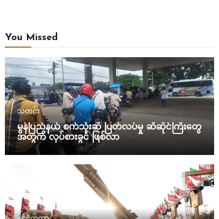
You Missed
သတင်း
မွန်ပြည်နယ် စက်သုံးဆီ ပြတ်လပ်မှု ဆီဆိုင်ကြီးတွေ
အတွက် လုပ်စားခွင် ဖြစ်လာ
နိုင်ငံတကာ