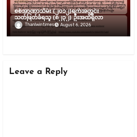
သတင်း
စစ်အာဏာသိမ်း (၂၀၁၂)ရက်အတွင်း
သတ်ဖြတ်ခံရသူ (၈၂၃၂) ဦးအထိရှိလာ
Thanlwintimes
August 6, 2026
Leave a Reply