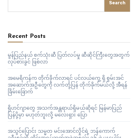
Search
Recent Posts
မွန်ပြည်နယ် စက်သုံးဆီ ပြတ်လပ်မှု ဆီဆိုင်ကြီးတွေအတွက်
လုပ်စားခွင် ဖြစ်လာ
အမေရိကန်က တိုက်ခိုက်လာရင် ပင်လယ်ကွေ့ ရှိ စွမ်းအင်
အဆောက်အဦတွေကို လက်တုံ့ပြန် တိုက်ခိုက်မယ်လို့ အီရန်
ခြိမ်းခြောက်
ရိုဟင်ဂျာတွေ အသက်အန္တရာယ်ရှိမယ်ဆိုရင် မြန်မာပြည်
ပြန်ပို့မှာ မဟုတ်ဘူးလို့ မလေးရှား ပြော
အသွင်ပြောင်း သမ္မတ မင်းအောင်လှိုင်ရဲ့ ဘန်ကောက်
ခရီးစဉ်ကို ထိုင်းအရပ်ဘက်အဖွဲ့အစည်း ၁၆ ဖွဲ့ ပူးပေါင်း