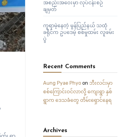
အစည်းအဝေးမှာ လုပ်ငန်းစဉ်
ချမှတ်
ကူရာမဲ့နေတဲ့ မွန်ပြည်နယ် သထုံ
ခရိုင်က ဥပဒေမဲ့ စစ်မှုထမ်း လူဖမ်း
ပွဲ
Recent Comments
Aung Pyae Phyo
on
ဘီးလင်းမှာ
စစ်ကြောင်းဝင်လာလို့ ကျေးရွာ နှစ်
ရွာက ဒေသခံတွေ တိမ်းရှောင်နေရ
်
Archives
က်၊ ရွာ