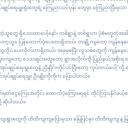
ပ်ရေးမှူးရုံးတွေရဲ့ ကြေညာသင်ပုန်း တွေမှာ ကြေညာပြီးမှသာ
ဲ့သူတွေ ရှိသေးတာပေါ့နော်၊ တစ်ရွာနဲ့ တစ်ရွာက ပုံစံမတူတဲ့အ
ိတော့ဘူး၊ ပြန်ထောက်ပံ့ပေးတာရှိတယ်၊ တချို့ကျတော့ ကျန်နေတ
ွေကိုပဲ ပေးလိုက်တာရှိတယ်၊ အခုမှစပြီး လူသစ်တွေကို ကျန်န
ီမှာကျတော့ ဒေသချင်းမတူတော့ ရွာအလိုက်ကို ပြည်နယ်အစိုးရအ
ချုပ်ရေးမှူးတွေနဲ့ ညှိနှိုင်းတိုင်ပင်ပြီးတော့ လုပ်တယ်ပေါ့”လို့ 
အုပ်ချုပ်ရေးမှူး ဦးမျိုးကိုကိုက ပြောပါတယ်။
်မှတ်ငွေကြေးအတိုင်း ထောက်ပံ့ကြေးမရရင် တိုင်ကြားနိုင်မယ့
ု့ ဆိုပါတယ်။
ကျေးရွာတွေကို တိတိကျကျပြောမှသာ မြေပြင်မှာ တိတိကျကျ နဲ့ မြ