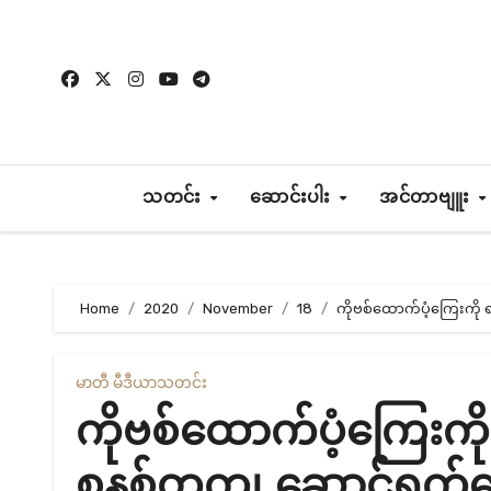
Skip
to
content
သတင်း
ဆောင်းပါး
အင်တာဗျူး
Home
2020
November
18
ကိုဗစ်ထောက်ပံ့ကြေးကို
မာတီ မီဒီယာ
သတင်း
ကိုဗစ်ထောက်ပံ့ကြေးကိ
စနစ်တကျ ဆောင်ရွက်ပ