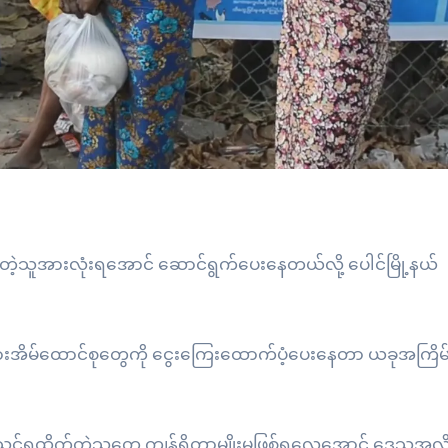
တဲ့သူအားလုံးရအောင် ဆောင်ရွက်ပေးနေတယ်လို့ ပေါင်မြို့နယ်
ူတန်းစားအိမ်ထောင်စုတွေကို ငွေးကြေးထောက်ပံ့ပေးနေတာ ယခုအကြိမ
သင့်ရထိုက်တဲ့သူတွေ ကျန်ရှိတာမျိုးမဖြစ်ရလေအောင် ဒေသအလို