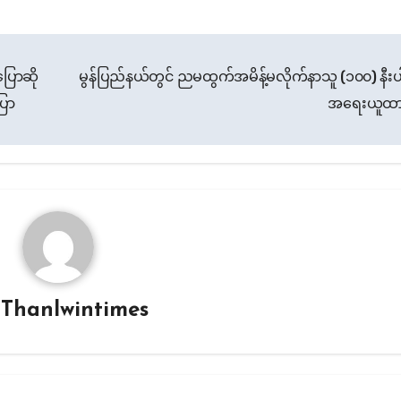
ြောဆို
မွန်ပြည်နယ်တွင် ညမထွက်အမိန့်မလိုက်နာသူ (၁၀၀) နီးပ
ြော
အရေးယူထ
y
Thanlwintimes