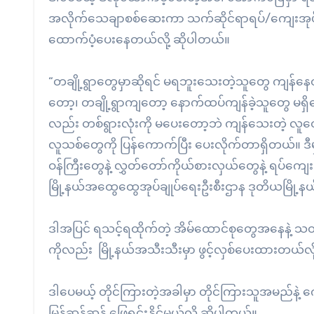
အလိုက်သေချာစစ်ဆေးကာ သက်ဆိုင်ရာရပ်/ကျေးအုပ်ချု
ထောက်ပံ့ပေးနေတယ်လို့ ဆိုပါတယ်။
“တချို့ရွာတွေမှာဆိုရင် မရဘူးသေးတဲ့သူတွေ ကျန်နေတ
တော့၊ တချို့ရွာကျတော့ နောက်ထပ်ကျန်ခဲ့သူတွေ မရှ
လည်း တစ်ရွားလုံးကို မပေးတော့ဘဲ ကျန်သေးတဲ့ လူတ
လူသစ်တွေကို ပြန်ကောက်ပြီး ပေးလိုက်တာရှိတယ်။ ဒ
ဝန်ကြီးတွေနဲ့ လွှတ်တော်ကိုယ်စားလှယ်တွေနဲ့ ရပ်ကျေးအုပ်
မြို့နယ်အထွေထွေအုပ်ချုပ်ရေးဦးစီးဌာန ဒုတိယမြို့နယ်
ဒါအပြင် ရသင့်ရထိုက်တဲ့ အိမ်ထောင်စုတွေအနေနဲ့ သတ
ကိုလည်း မြို့နယ်အသီးသီးမှာ ဖွင့်လှစ်ပေးထားတယ်လိ
ဒါပေမယ့် တိုင်ကြားတဲ့အခါမှာ တိုင်ကြားသူအမည်နဲ့ 
မြန်ဆန်ဆန် ဖြေရှင်းနိုင်မယ်လို့ ဆိုပါတယ်။