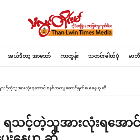
အယ်ဒီတာ့ အာဘော်
ကာတွန်း
သတင်းဓါတ်ပုံ
မာတီ
 ရသင့်တဲ့သူအားလုံးရအောင် စနစ်တကျ ဆောင်ရွက်ပေးနေဟု ဆို
ု ရသင့်တဲ့သူအားလုံးရအောင
ေးနေဟု ဆို