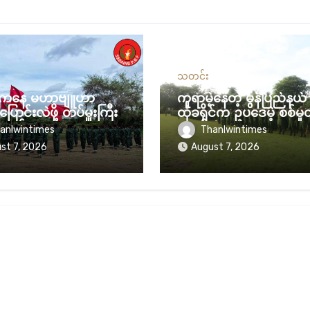
သတင်း
စ်ကနေ မဟာဗျူဟာ
ကူရာမဲ့နေတဲ့ မွန်ပြည်နယ
ပြောင်းလဲဖို့ တပ်မှူးကြီး
ထုံခရိုင်က ဥပဒေမဲ့ စစ်မှု
အစည်းအဝေးမှာ
လူဖမ်းပွဲ
anlwintimes
Thanlwintimes
်းစဉ် ချမှတ်
st 7, 2026
August 7, 2026