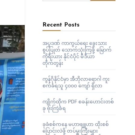
Recent Posts
အပူဒဏ် ကာကွယ်ရေး ခွေးသား
စွပ်ပြုတ် သောက်သုံးကြဖို့ မြောက်
ကိုရီးယား နိုင်ငံပိုင် မီဒီယာ
တိုက်တွန်း
ကွန်ဂိုနိုင်ငံမှာ အီဘိုလာရောဂါ ကူး
စက်ခံရသူ ၄၀၀၀ ကျော် ရှိလာ
ကျိုက်ထိုက PDF စခန်းဟောင်းတစ်
ခု ဗုံးကြဲခံရ
ခုခံစစ်ကနေ မဟာဗျူဟာ ထိုးစစ်
ပြောင်းလဲဖို့ တပ်မှူးကြီးများ