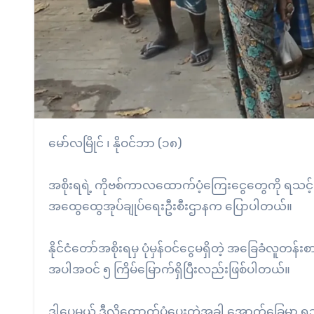
မော်လမြိုင် ၊ နိုဝင်ဘာ (၁၈)
အစိုးရရဲ့ ကိုဗစ်ကာလထောက်ပံ့ကြေးငွေတွေကို ရသင့်
အထွေထွေအုပ်ချုပ်ရေးဦးစီးဌာနက ပြောပါတယ်။
နိုင်ငံတော်အစိုးရမှ ပုံမှန်ဝင်ငွေမရှိတဲ့ အခြေခံလ
အပါအဝင် ၅ ကြိမ်မြောက်ရှိပြီးလည်းဖြစ်ပါတယ်။
ဒါပေမယ့် ဒီလိုထောက်ပံ့ပေးတဲ့အခါ အောက်ခြေမှာ ရ