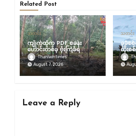
Related Post
သတင်း
သတင်း
ကျိုက်ထိုက PDF စခန်း
ခုခံစ
ဟောင်းတစ်ခု ဗုံးကြဲခံရ
ထိုးစစ်
များ 
Thanlwintimes
Th
လုပ်ငန
August 7, 2026
Augu
Leave a Reply