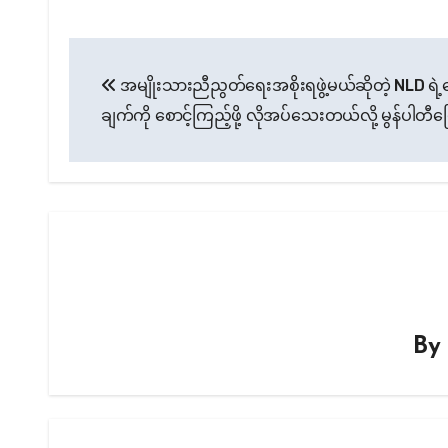
Post
အမျိုးသားညီညွတ်ရေးအစိုးရဖွဲ့မယ်ဆိုတဲ့ NLD ရဲ့ပ
navigation
ချက်ကို စောင့်ကြည့်ဖို့ လိုအပ်သေးတယ်လို့ မွန်ပါတီပ
B