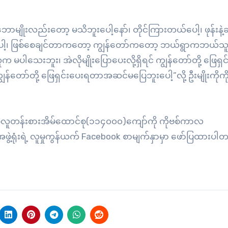
ျိုးလည်းတော့ မသိဘူးပေါ့နော်၊ တိုင်ကြားတယ်ပေါ့၊ ဖုန်းနဲ့ဆ
ပေါ့၊ ဖြစ်စေချင်တာကတော့ ကျွန်တော်ကတော့ ဘယ်ရွာကဘယ်သူ
းဘူး၊ အဲလိုမျိုးပြောပေးလို့ရှိရင် ကျွန်တော်တို့ ဖြေရှင
်တော်တို့ ဖြေရှင်းပေးရတာအဆင်မပြေဘူးပေါ့”လို့ ဦးမျိုးကိုကိ
အခြေခံလူတန်းစားအိမ်ထောင်စု(၁၁၄၀၀၀)ကျော်ကို ကိုဗစ်ကာလ
ဖွဲ့ရုံးရဲ့ လူမှုကွန်ယက် Facebook စာမျက်နှာမှာ ဖော်ပြထားပါ