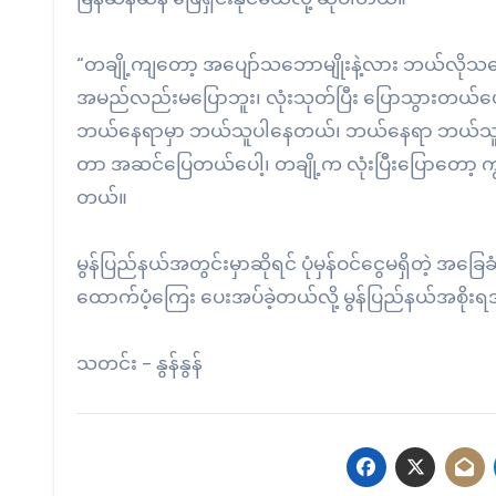
“တချို့ကျတော့ အပျော်သဘောမျိုးနဲ့လား ဘယ်လိုသဘောမ
အမည်လည်းမပြောဘူး၊ လုံးသုတ်ပြီး ပြောသွားတယ်
ဘယ်နေရာမှာ ဘယ်သူပါနေတယ်၊ ဘယ်နေရာ ဘယ်သူက မပါသေ
တာ အဆင်ပြေတယ်ပေါ့၊ တချို့က လုံးပြီးပြောတော့ ကျွန
တယ်။
မွန်ပြည်နယ်အတွင်းမှာဆိုရင် ပုံမှန်ဝင်ငွေမရှိတဲ့ 
ထောက်ပံ့ကြေး ပေးအပ်ခဲ့တယ်လို့ မွန်ပြည်နယ်အစိုးရအ
သတင်း – နွန်နွန်