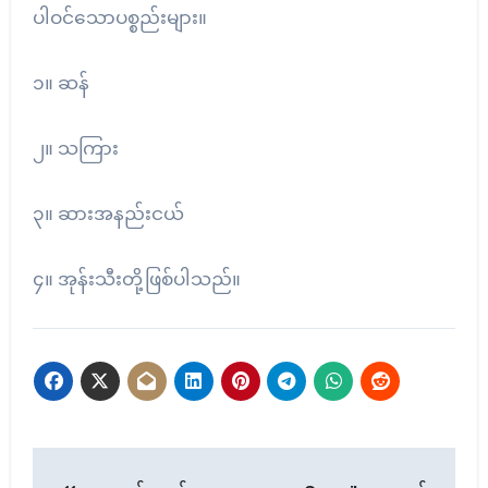
ပါဝင်သောပစ္စည်းများ။
၁။ ဆန်
၂။ သကြား
၃။ ဆားအနည်းငယ်
၄။ အုန်းသီးတို့ဖြစ်ပါသည်။
Post