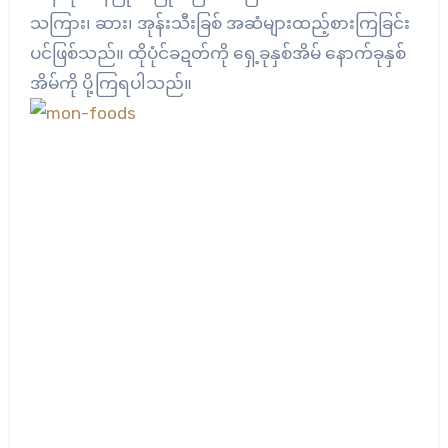
သကြား၊ ဆား၊ အုန်းသီးခြစ် အဆံများထည့်စားကြခြင်း
ပင်ဖြစ်သည်။ ထိုပုံင်ခဍတ်ကို ရှေ့ခုနှစ်အိမ် နောက်ခုနှစ်
အိမ်ကို ပို့ကြရပါသည်။