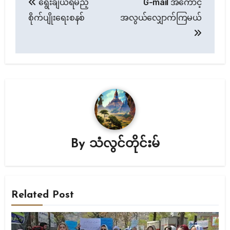
ရွေးချယ်ရမည့်
G-mail အကောင့်
navigation
စိုက်ပျိုးရေးစနစ်
အလွယ်လျှောက်ကြမယ်
By
သံလွင်တိုင်းမ်
Related Post