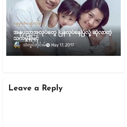
နေမှုပုံစံ
ဖျော်ဖြေရေး
အနုပညာအလုပ်တွေ ပြန်လုပ်နေပြီလို့ ဆိုလာတဲ့
သက်မွန်မြင့်
သံလွင်တိုင်းမ်
May 17, 2017
Leave a Reply