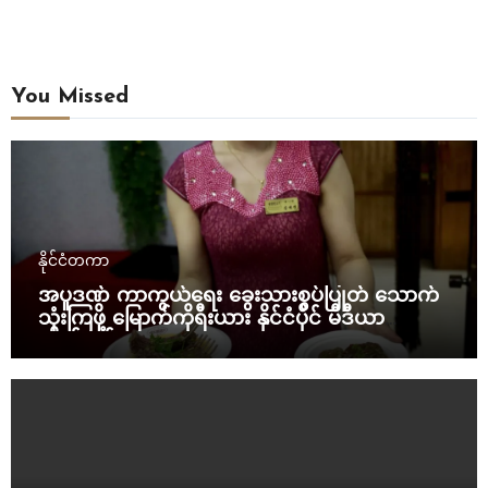
You Missed
နိုင်ငံတကာ
အပူဒဏ် ကာကွယ်ရေး ခွေးသားစွပ်ပြုတ် သောက်
သုံးကြဖို့ မြောက်ကိုရီးယား နိုင်ငံပိုင် မီဒီယာ
တိုက်တွန်း