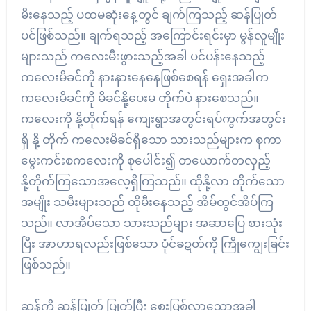
မီးနေသည့် ပထမဆုံးနေ့တွင် ချက်ကြသည့် ဆန်ပြုတ်
ပင်ဖြစ်သည်။ ချက်ရသည့် အကြောင်းရင်းမှာ မွန်လူမျိုး
များသည် ကလေးမီးဖွားသည့်အခါ ပင်ပန်းနေသည့်
ကလေးမိခင်ကို နားနားနေနေဖြစ်စေရန် ရှေးအခါက
ကလေးမိခင်ကို မိခင်နို့ပေးမ တိုက်ပဲ နားစေသည်။
ကလေးကို နို့တိုက်ရန် ကျေးရွာအတွင်းရပ်ကွက်အတွင်း
ရှိ နို့ တိုက် ကလေးမိခင်ရှိသော သားသည်များက စုကာ
မွေးကင်းစကလေးကို စုပေါင်း၍ တယောက်တလှည့်
နို့တိုက်ကြသောအလေ့ရှိကြသည်။ ထိုနို့လာ တိုက်သော
အမျိုး သမီးများသည် ထိုမီးနေသည့် အိမ်တွင်အိပ်ကြ
သည်။ လာအိပ်သော သားသည်များ အဆာပြေ စားသုံး
ပြီး အာဟာရလည်းဖြစ်သော ပုံင်ခဍတ်ကို ကြိုကျွေးခြင်း
ဖြစ်သည်။
ဆန်ကို ဆန်ပြုတ် ပြုတ်ပြီး စေးပြစ်လာသောအခါ