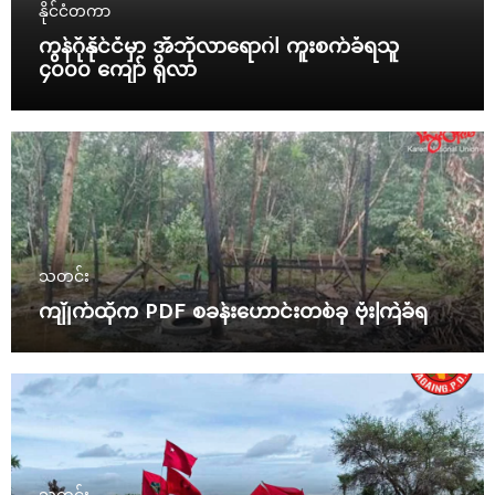
နိုင်ငံတကာ
ကွန်ဂိုနိုင်ငံမှာ အီဘိုလာရောဂါ ကူးစက်ခံရသူ
၄၀၀၀ ကျော် ရှိလာ
သတင်း
ကျိုက်ထိုက PDF စခန်းဟောင်းတစ်ခု ဗုံးကြဲခံရ