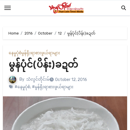
Skip
to
content
Home
2016
October
12
မွန်ပုံင်(ပိန်း)ခဍတ်
နေမှုပုံစံ
မွန်ရိုးရာစားဖွယ်ရာများ
မွန်ပုံင်(ပိန်း)ခဍတ်
By
သံလွင်တိုင်းမ်
October 12, 2016
#နေမှုပုံစံ
,
#မွန်ရိုးရာစားဖွယ်ရာများ