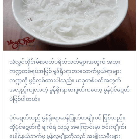
သံလွင်တိုင်းမ်စာဖတ်ပရိတ်သတ်များအတွက် အထူး
ကဏ္ဍတစ်ရပ်အဖြစ် မွန်ရိုးရာစားသောက်ဖွယ်ရာများ
ကဏ္ဍကို ဖွင့်လှစ်ထားပါသည်။ ယခုတစ်ပတ်အတွက်
အလှည့်ကျလာတဲ့ မွန်ရိုးရာစားဖွယ်ကတော့ မွန်ပုံင်ခဍတ်
ပဲဖြစ်ပါတယ်။
ပုံင်ခဍတ်သည် မွန်ရိုးရာဆန်ပြုတ်တမျိုးပင် ဖြစ်သည်။
ထိုပုံင်ခဍတ်ကို ချက်ရ သည့် အကြောင်းမှာ ဇင်းကျိုက်၊
ပေါင်နယ်ဘက်မှ မွန်လူမျိူးတို့သည် အမျိုးသမီးများ