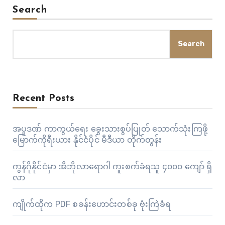
Search
Search
Recent Posts
အပူဒဏ် ကာကွယ်ရေး ခွေးသားစွပ်ပြုတ် သောက်သုံးကြဖို့
မြောက်ကိုရီးယား နိုင်ငံပိုင် မီဒီယာ တိုက်တွန်း
ကွန်ဂိုနိုင်ငံမှာ အီဘိုလာရောဂါ ကူးစက်ခံရသူ ၄၀၀၀ ကျော် ရှိ
လာ
ကျိုက်ထိုက PDF စခန်းဟောင်းတစ်ခု ဗုံးကြဲခံရ