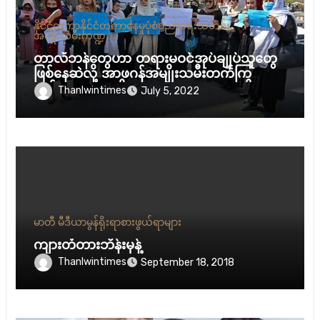
နိုင်ငံတကာ
နိုင်ငံတကာ
နေမှုပုံစံ
ပညာရေး
သတင်း
အမျိုးသမီးကဏ္ဍ
တာလီဘန်တွေဟာ တရားမဝင်အုပ်ချုပ်သူတွေ
ဖြစ်နေဆဲလို့ အာဖဂန်အမျိုးသမီးတက်ကြွ
လှုပ်ရှားသူတွေဆို
Thanlwintimes
July 5, 2022
မာတီ မီဒီယာ
မွန်ရိုးရာစားဖွယ်ရာများ
ကျားတံတားဘိန်းမုန့်
Thanlwintimes
September 18, 2018