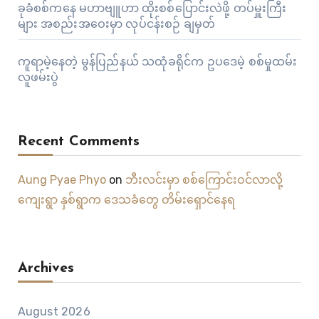
ခုခံစစ်ကနေ မဟာဗျူဟာ ထိုးစစ်ပြောင်းလဲဖို့ တပ်မှူးကြီး
များ အစည်းအဝေးမှာ လုပ်ငန်းစဉ် ချမှတ်
ကူရာမဲ့နေတဲ့ မွန်ပြည်နယ် သထုံခရိုင်က ဥပဒေမဲ့ စစ်မှုထမ်း
လူဖမ်းပွဲ
Recent Comments
Aung Pyae Phyo
on
ဘီးလင်းမှာ စစ်ကြောင်းဝင်လာလို့
ကျေးရွာ နှစ်ရွာက ဒေသခံတွေ တိမ်းရှောင်နေရ
Archives
August 2026