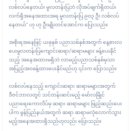
လစ်လပ်နေတယ်၊ မူလတန်းပြဘဲ လိုအပ်ချက်ရှိတယ်၊
လက်ရှိအနေအထားအရ မူလတန်းပြ ၉၀၃ ဦး လစ်လပ်
နေတယ်” ဟု ဟု ဦးမျိုးတင်အောင်က ပြောသည်။
အစိုးရအနေဖြင့် ယခုနှစ် ပညာသစ်နှစ်အတွက် နေ့စားလ
ပေးမူလတန်းပြကျောင်းဆရာ/ဆရာမများ ခန့်ပေးနိုင်
သည့် အနေအထားမရှိဘဲ လာမည့်ပညာသစ်နှစ်မှသာ
အပြည့်အဝခန့်ထားပေးနိုင်မည်ဟု ၎င်းက ပြောသည်။
လစ်လပ်နေသည့် ကျောင်းဆရာ၊ ဆရာမများအတွက်
ဒီဇင်ဘာလတွင် သင်တန်းဆင်းမည့် မော်လမြိုင်
ပညာရေးကောလိပ်မှ ဆရာ၊ ဆရာမများ ဖြည့်ဆည်းပေး
ပါက မွန်ပြည်နယ်အတွက် ဆရာ ဆရာမလုံလောက်သွား
မည့်အနေအထားရှိသည်ဟုလည်း ပြောသည်။