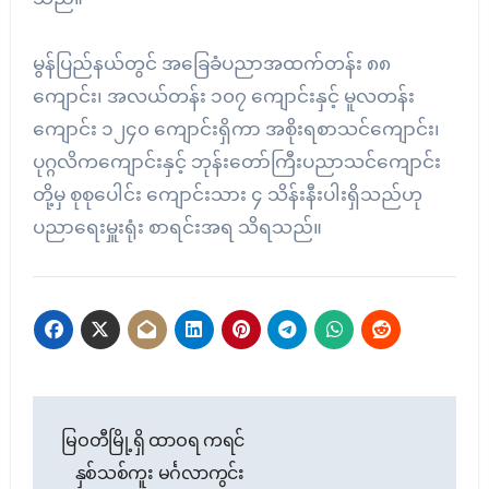
မွန်ပြည်နယ်တွင် အခြေခံပညာအထက်တန်း ၈၈
ကျောင်း၊ အလယ်တန်း ၁၀၇ ကျောင်းနှင့် မူလတန်း
ကျောင်း ၁၂၄၀ ကျောင်းရှိကာ အစိုးရစာသင်ကျောင်း၊
ပုဂ္ဂလိကကျောင်းနှင့် ဘုန်းတော်ကြီးပညာသင်ကျောင်း
တို့မှ စုစုပေါင်း ကျောင်းသား ၄ သိန်းနီးပါးရှိသည်ဟု
ပညာရေးမှူးရုံး စာရင်းအရ သိရသည်။
Post
မြဝတီမြို့ရှိ ထာဝရ ကရင်
navigation
နှစ်သစ်ကူး မင်္ဂလာကွင်း