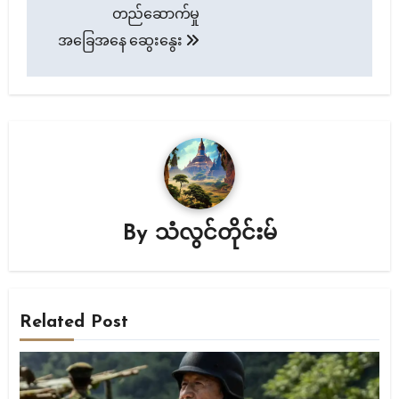
တည်ဆောက်မှု
အခြေအနေ ဆွေးနွေး
By
သံလွင်တိုင်းမ်
Related Post