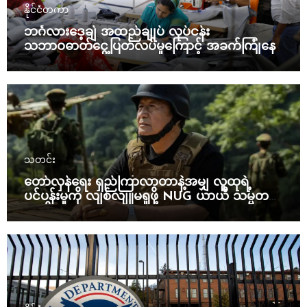
နိုင်ငံတကာ
ဘင်္ဂလားဒေ့ချ် အထည်ချုပ် လုပ်ငန်း
သဘာဝဓာတ်ငွေ့ပြတ်လပ်မှုကြောင့် အခက်ကြုံနေ
သတင်း
တော်လှန်ရေး ရှည်ကြာလာတာနဲ့အမျှ လူထုရဲ့
ပင်ပန်းမှုကို လျစ်လျူမရှုဖို့ NUG ယာယီ သမ္မတ
သတိပေး