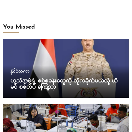
You Missed
နိုင်ငံတကာ
ဟူသီအဖွဲ့ရဲ့ စစ်စခန်းတွေကို တိုက်ခိုက်မယ်လို့ ယီ
မင် စစ်တပ် ကြေညာ