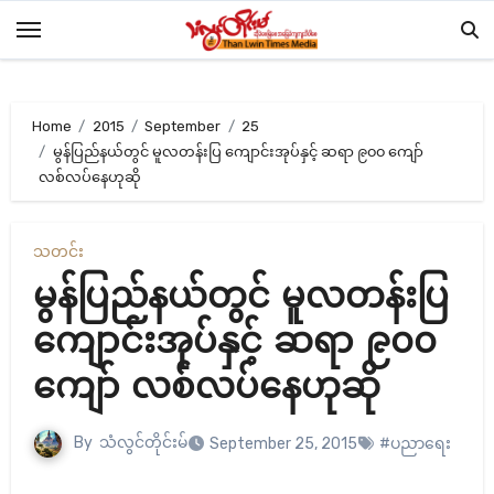
Skip
to
content
Home
2015
September
25
မွန်ပြည်နယ်တွင် မူလတန်းပြ ကျောင်းအုပ်နှင့် ဆရာ ၉၀၀ ကျော်
လစ်လပ်နေဟုဆို
သတင်း
မွန်ပြည်နယ်တွင် မူလတန်းပြ
ကျောင်းအုပ်နှင့် ဆရာ ၉၀၀
ကျော် လစ်လပ်နေဟုဆို
By
သံလွင်တိုင်းမ်
September 25, 2015
#ပညာရေး