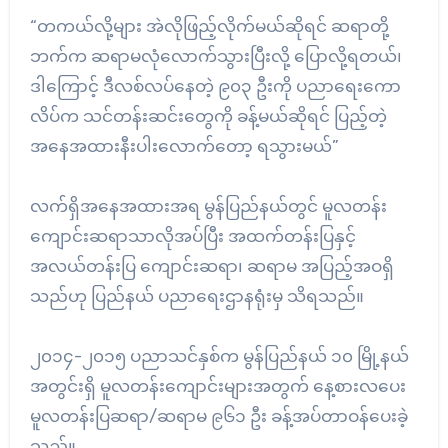
“တကယ်လို့များ အဲလိုဖြည့်လိုက်မယ်ဆိုရင် ဆရာတို့
ဘက်က ဆရာမလုံလောက်သွားပြီးလို့ ပြောလို့ရတယ်၊
ဒါကြောင့် ဒီလစ်လပ်နေတဲ့ ၉၀၃ ဦးကို ပညာရေးကော
လိပ်က သင်တန်းဆင်းတွေကို ခန့်မယ်ဆိုရင် ပြည့်တဲ့
အနေအထားနီးပါးလောက်တော့ ရသွားမယ်”
လက်ရှိအနေအထားအရ မွန်ပြည်နယ်တွင် မူလတန်း
ကျောင်းဆရာသာလိုအပ်ပြီး အထက်တန်းပြနှင့်
အလယ်တန်းပြ ကျောင်းဆရာ၊ ဆရာမ အပြည့်အဝရှိ
သည်ဟု ပြည်နယ် ပညာရေးဌာနရုံးမှ သိရသည်။
၂၀၁၄-၂၀၁၅ ပညာသင်နှစ်က မွန်ပြည်နယ် ၁၀ မြို့နယ်
အတွင်းရှိ မူလတန်းကျောင်းများအတွက် နေ့စားလပေး
မူလတန်းပြဆရာ/ဆရာမ ၉၆၁ ဦး ခန့်အပ်တာဝန်ပေးခဲ့
သည်။