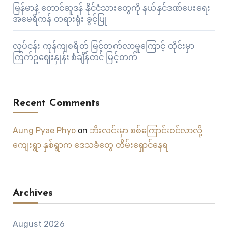
မြန်မာနဲ့ တောင်ဆူဒန် နိုင်ငံသားတွေကို နယ်နှင်ဒဏ်ပေးရေး
အမေရိကန် တရားရုံး ခွင့်ပြု
လုပ်ငန်း ကုန်ကျစရိတ် မြင့်တက်လာမှုကြောင့် ထိုင်းမှာ
ကြက်ဥဈေးနှုန်း စံချိန်တင် မြင့်တက်
Recent Comments
Aung Pyae Phyo
on
ဘီးလင်းမှာ စစ်ကြောင်းဝင်လာလို့
ကျေးရွာ နှစ်ရွာက ဒေသခံတွေ တိမ်းရှောင်နေရ
Archives
August 2026