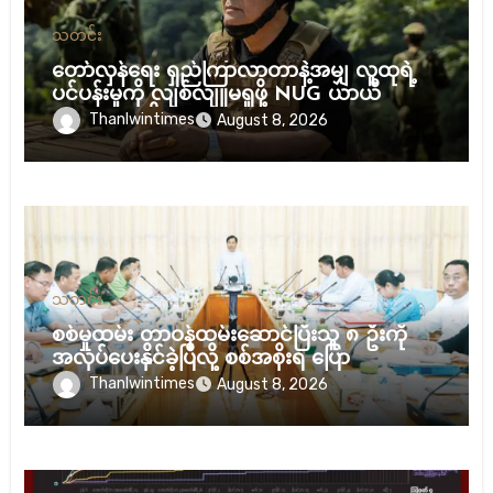
သတင်း
တော်လှန်ရေး ရှည်ကြာလာတာနဲ့အမျှ လူထုရဲ့
ပင်ပန်းမှုကို လျစ်လျူမရှုဖို့ NUG ယာယီ
သမ္မတ သတိပေး
Thanlwintimes
August 8, 2026
သတင်း
စစ်မှုထမ်း တာဝန်ထမ်းဆောင်ပြီးသူ ၈ ဦးကို
အလုပ်ပေးနိုင်ခဲ့ပြီလို့ စစ်အစိုးရ ပြော
Thanlwintimes
August 8, 2026