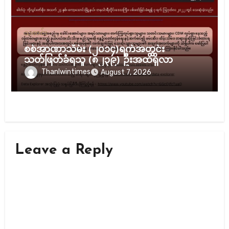
သတင်း
စစ်အာဏာသိမ်း (၂၀၁၄)ရက်အတွင်း
သတ်ဖြတ်ခံရသူ (၈၂၃၉) ဦးအထိရှိလာ
Thanlwintimes
August 7, 2026
Leave a Reply