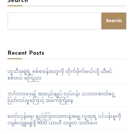
Search
Search
Recent Posts
ဟူသီအဖွဲ့ရဲ့ စစ်စခန်းတွေကို တိုက်ခိုက်မယ်လို့ ယီမင်
စစ်တပ် ကြေညာ
ဘင်္ဂလားဒေ့ချ် အထည်ချုပ် လုပ်ငန်း သဘာဝဓာတ်ငွေ့
ပြတ်လပ်မှုကြောင့် အခက်ကြုံနေ
တော်လှန်ရေး ရှည်ကြာလာတာနဲ့အမျှ လူထုရဲ့ ပင်ပန်းမှုကို
လျစ်လျူမရှုဖို့ NUG ယာယီ သမ္မတ သတိပေး